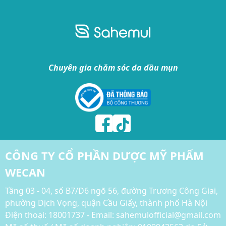
Chuyên gia chăm sóc da dầu mụn
CÔNG TY CỔ PHẦN DƯỢC MỸ PHẨM
WECAN
Tầng 03 - 04, số B7/D6 ngõ 56, đường Trương Công Giai,
phường Dịch Vọng, quận Cầu Giấy, thành phố Hà Nội
Điện thoại:
18001737 - Email: sahemulofficial@gmail.com