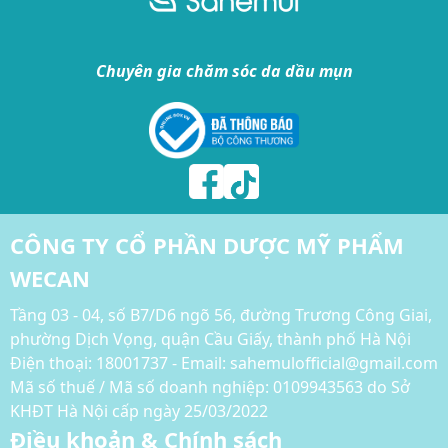
Chuyên gia chăm sóc da dầu mụn
CÔNG TY CỔ PHẦN DƯỢC MỸ PHẨM
WECAN
Tầng 03 - 04, số B7/D6 ngõ 56, đường Trương Công Giai,
phường Dịch Vọng, quận Cầu Giấy, thành phố Hà Nội
Điện thoại:
18001737 - Email: sahemulofficial@gmail.com
Mã số thuế / Mã số doanh nghiệp: 0109943563 do Sở
KHĐT Hà Nội cấp ngày 25/03/2022
Điều khoản & Chính sách