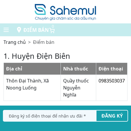
0
ĐIỂM BÁN
Trang chủ
Điểm bán
1. Huyện Điện Biên
Địa chỉ
Nhà thuốc
Điện thoại
Thôn Đại Thành, Xã
Quầy thuốc
0983503037
Noong Luống
Nguyễn
Nghĩa
ĐĂNG KÝ