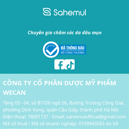
Chuyên gia chăm sóc da dầu mụn
CÔNG TY CỔ PHẦN DƯỢC MỸ PHẨM
WECAN
Tầng 03 - 04, số B7/D6 ngõ 56, đường Trương Công Giai,
phường Dịch Vọng, quận Cầu Giấy, thành phố Hà Nội
Điện thoại:
18001737 - Email: sahemulofficial@gmail.com
Mã số thuế / Mã số doanh nghiệp: 0109943563 do Sở