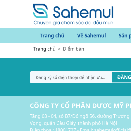
Trang chủ
Về Sahemul
Sản 
Trang chủ
Điểm bán
ĐĂNG
CÔNG TY CỔ PHẦN DƯỢC MỸ 
Tầng 03 - 04, số B7/D6 ngõ 56, đường Trương
Vọng, quận Cầu Giấy, thành phố Hà Nội
Điện thoại:
18001737 - Email: sahemulofficia