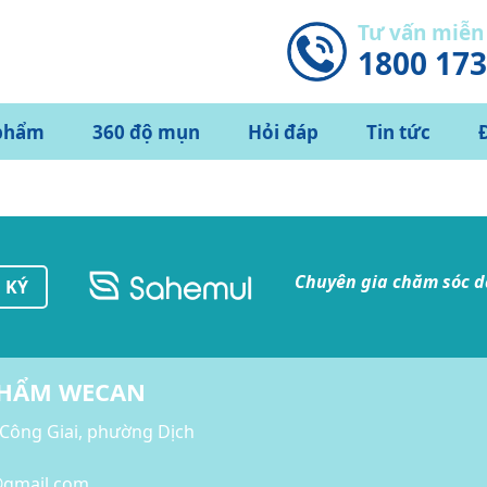
Tư vấn miễn
1800 17
phẩm
360 độ mụn
Hỏi đáp
Tin tức
Chuyên gia chăm sóc 
 KÝ
PHẨM WECAN
 Công Giai, phường Dịch
l@gmail.com