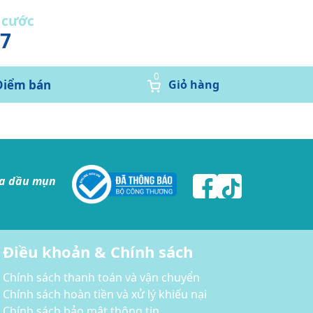
 cước
37
0
Điểm bán
Giỏ hàng
da dầu mụn
Điều khoản & Chính sách
Chính sách thanh toán và vận chuyển
Chính sách hoàn tiền và xử lý khiếu nại
Chính sách bảo mật thông tin