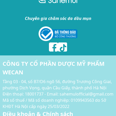
Chuyên gia chăm sóc da dầu mụn
CÔNG TY CỔ PHẦN DƯỢC MỸ PHẨM
WECAN
Tầng 03 - 04, số B7/D6 ngõ 56, đường Trương Công Giai,
phường Dịch Vọng, quận Cầu Giấy, thành phố Hà Nội
Điện thoại:
18001737 - Email: sahemulofficial@gmail.com
Mã số thuế / Mã số doanh nghiệp: 0109943563 do Sở
KHĐT Hà Nội cấp ngày 25/03/2022
Điều khoản & Chính sách