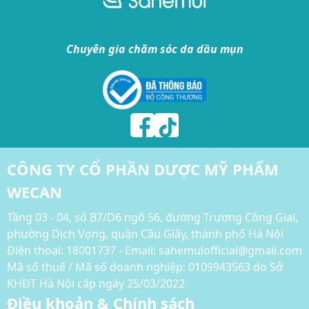
Chuyên gia chăm sóc da dầu mụn
CÔNG TY CỔ PHẦN DƯỢC MỸ PHẨM
WECAN
Tầng 03 - 04, số B7/D6 ngõ 56, đường Trương Công Giai,
phường Dịch Vọng, quận Cầu Giấy, thành phố Hà Nội
Điện thoại:
18001737 - Email: sahemulofficial@gmail.com
Mã số thuế / Mã số doanh nghiệp: 0109943563 do Sở
KHĐT Hà Nội cấp ngày 25/03/2022
Điều khoản & Chính sách