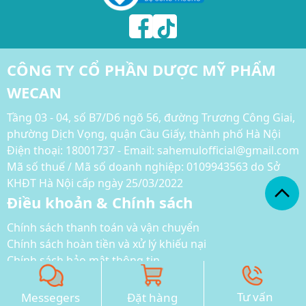
CÔNG TY CỔ PHẦN DƯỢC MỸ PHẨM
WECAN
Tầng 03 - 04, số B7/D6 ngõ 56, đường Trương Công Giai,
phường Dịch Vọng, quận Cầu Giấy, thành phố Hà Nội
Điện thoại:
18001737 - Email: sahemulofficial@gmail.com
Mã số thuế / Mã số doanh nghiệp: 0109943563 do Sở
KHĐT Hà Nội cấp ngày 25/03/2022
Điều khoản & Chính sách
Chính sách thanh toán và vận chuyển
Chính sách hoàn tiền và xử lý khiếu nại
Chính sách bảo mật thông tin
Phương thức thanh toán
Tư vấn
Messegers
Đặt hàng