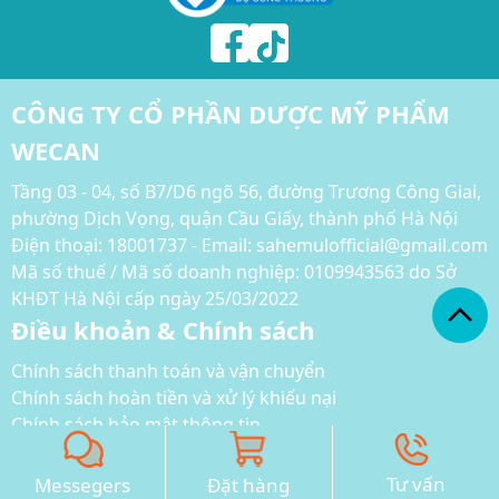
CÔNG TY CỔ PHẦN DƯỢC MỸ PHẨM
WECAN
Tầng 03 - 04, số B7/D6 ngõ 56, đường Trương Công Giai,
phường Dịch Vọng, quận Cầu Giấy, thành phố Hà Nội
Điện thoại:
18001737 - Email: sahemulofficial@gmail.com
Mã số thuế / Mã số doanh nghiệp: 0109943563 do Sở
KHĐT Hà Nội cấp ngày 25/03/2022
Điều khoản & Chính sách
Chính sách thanh toán và vận chuyển
Chính sách hoàn tiền và xử lý khiếu nại
Chính sách bảo mật thông tin
Phương thức thanh toán
Tư vấn
Messegers
Đặt hàng