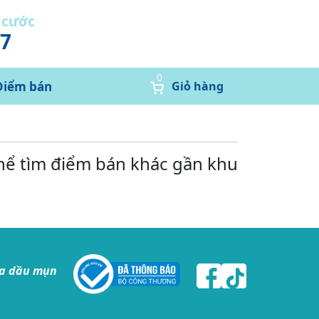
 cước
37
0
Điểm bán
Giỏ hàng
thể tìm điểm bán khác gần khu
da dầu mụn