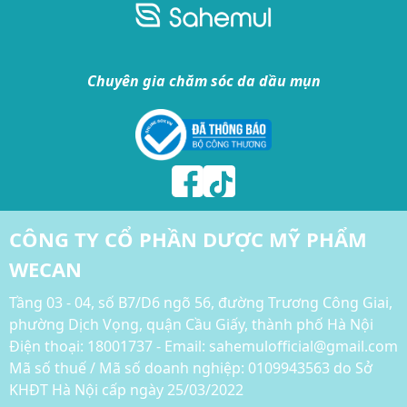
Chuyên gia chăm sóc da dầu mụn
CÔNG TY CỔ PHẦN DƯỢC MỸ PHẨM
WECAN
Tầng 03 - 04, số B7/D6 ngõ 56, đường Trương Công Giai,
phường Dịch Vọng, quận Cầu Giấy, thành phố Hà Nội
Điện thoại:
18001737 - Email: sahemulofficial@gmail.com
Mã số thuế / Mã số doanh nghiệp: 0109943563 do Sở
KHĐT Hà Nội cấp ngày 25/03/2022