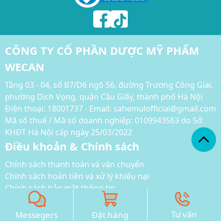
CÔNG TY CỔ PHẦN DƯỢC MỸ PHẨM
WECAN
Tầng 03 - 04, số B7/D6 ngõ 56, đường Trương Công Giai,
phường Dịch Vọng, quận Cầu Giấy, thành phố Hà Nội
Điện thoại:
18001737 - Email: sahemulofficial@gmail.com
Mã số thuế / Mã số doanh nghiệp: 0109943563 do Sở
KHĐT Hà Nội cấp ngày 25/03/2022
Điều khoản & Chính sách
Chính sách thanh toán và vận chuyển
Chính sách hoàn tiền và xử lý khiếu nại
Chính sách bảo mật thông tin
Phương thức thanh toán
Tư vấn
Messegers
Đặt hàng