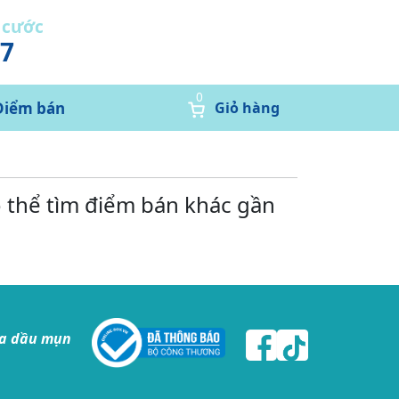
 cước
37
0
Điểm bán
Giỏ hàng
ó thể tìm điểm bán khác gần
da dầu mụn