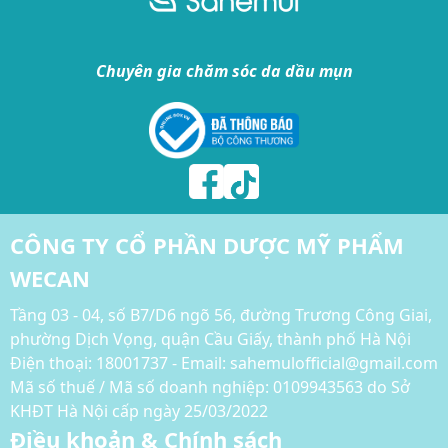
Chuyên gia chăm sóc da dầu mụn
CÔNG TY CỔ PHẦN DƯỢC MỸ PHẨM
WECAN
Tầng 03 - 04, số B7/D6 ngõ 56, đường Trương Công Giai,
phường Dịch Vọng, quận Cầu Giấy, thành phố Hà Nội
Điện thoại:
18001737 - Email: sahemulofficial@gmail.com
Mã số thuế / Mã số doanh nghiệp: 0109943563 do Sở
KHĐT Hà Nội cấp ngày 25/03/2022
Điều khoản & Chính sách