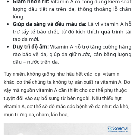
Giảm nhờn rít:
Vitamin A có công dụng kiểm soát
lượng dầu tiết ra trên da, thông thoáng lỗ chân
lông.
Giúp da sáng và đều màu da:
Là vì vitamin A hỗ
trợ tẩy tế bào chết, từ đó kích thích quá trình tái
tạo da mới.
Duy trì độ ẩm:
Vitamin A hỗ trợ tăng cường hàng
rào bảo vệ da, giúp da giữ nước, cân bằng lượng
dầu – nước trên da.
Tuy nhiên, không giống như hầu hết các loại vitamin
khác, cơ thể chúng ta không tự sản xuất ra vitamin A. Do
vậy mà nguồn vitamin A cần thiết cho cơ thể phụ thuộc
tuyệt đối vào sự bổ sung từ bên ngoài. Nếu thiếu hụt
vitamin A, cơ thể sẽ dễ mắc các bệnh về da như: da khô,
mụn trứng cá, chàm, lão hóa,…