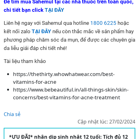
Để tìm mua Sahemul tại các nhà thuốc trên toàn quốc,
chi tiết bạn click
TẠI ĐÂY
Liên hệ ngay với Sahemul qua hotline
1800 6225
hoặc
kết nối zalo
TẠI ĐÂY
nếu còn thắc mắc về sản phẩm hay
phương pháp chăm sóc da mụn, để được các chuyên gia
da liễu giải đáp chi tiết nhé!
Tài liệu tham khảo
https://thethirty.whowhatwear.com/best-
vitamins-for-acne
https://www.bebeautiful.in/all-things-skin/skin-
concerns/best-vitamins-for-acne-treatment
Chia sẻ
Cập nhật lúc: 27/02/2024
*ƯU ĐÃI* nhân dịp sinh nhật 12 tuổi: Tích đủ 12