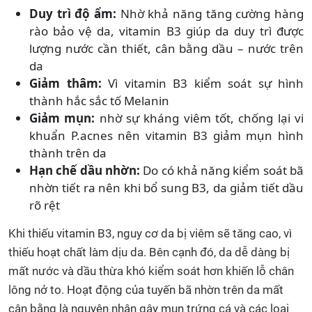
Duy trì độ ẩm:
Nhờ khả năng tăng cường hàng
rào bảo vệ da, vitamin B3 giúp da duy trì được
lượng nước cần thiết, cân bằng dầu – nước trên
da
Giảm thâm:
Vì vitamin B3 kiểm soát sự hình
thành hắc sắc tố Melanin
Giảm mụn:
nhờ sự kháng viêm tốt, chống lại vi
khuẩn P.acnes nên vitamin B3 giảm mụn hình
thành trên da
Hạn chế dầu nhờn:
Do có khả năng kiểm soát bã
nhờn tiết ra nên khi bổ sung B3, da giảm tiết dầu
rõ rệt
Khi thiếu vitamin B3, nguy cơ da bị viêm sẽ tăng cao, vì
thiếu hoạt chất làm dịu da. Bên cạnh đó, da dễ dàng bị
mất nước và dầu thừa khó kiểm soát hơn khiến lỗ chân
lông nở to. Hoạt động của tuyến bã nhờn trên da mất
cân bằng là nguyên nhân gây mụn trứng cá và các loại