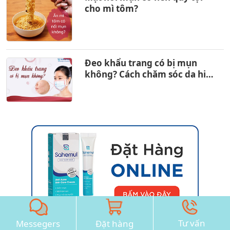
cho mì tôm?
Đeo khẩu trang có bị mụn
không? Cách chăm sóc da hiệu
quả
Tư vấn
Messegers
Đặt hàng