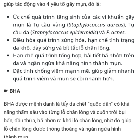
giúp tác động vào 4 yếu tố gây mụn, đó là:
Ức chế quá trình tăng sinh của các vi khuẩn gây
mụn là Tụ cầu vàng (
Staphylococcus aureus
), Tụ
cầu da (
Staphylococcus epidermidis
) và
P. acnes
.
Điều hòa quá trình sừng hóa, hạn chế tình trạng
da khô, dày sừng và bít tắc lỗ chân lông.
Hạn chế quá trình tổng hợp, bài tiết bã nhờn trên
da và ngăn ngừa khả năng hình thành mụn.
Đặc tính chống viêm mạnh mẽ, giúp giảm nhanh
quá trình viêm và mụn se cồi nhanh hơn.
☛ BHA
BHA được mệnh danh là tẩy da chết “quốc dân” có khả
năng thấm sâu vào từng lỗ chân lông và cuốn trôi bụi
bẩn, dầu thừa, bã nhờn ra khỏi lỗ chân lông, nhờ đó giúp
lỗ chân lông được thông thoáng và ngăn ngừa hình
thành mụn.