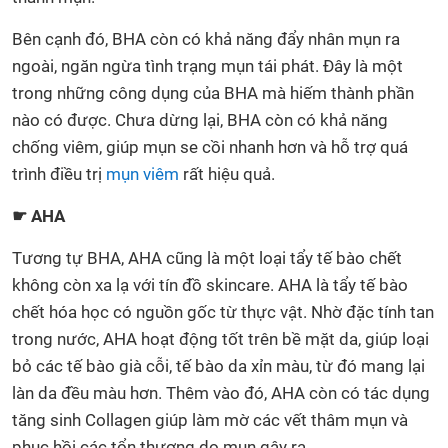
Bên cạnh đó, BHA còn có khả năng đẩy nhân mụn ra
ngoài, ngăn ngừa tình trạng mụn tái phát. Đây là một
trong những công dụng của BHA mà hiếm thành phần
nào có được. Chưa dừng lại, BHA còn có khả năng
chống viêm, giúp mụn se cồi nhanh hơn và hỗ trợ quá
trình điều trị
mụn viêm
rất hiệu quả.
☛ AHA
Tương tự BHA, AHA cũng là một loại tẩy tế bào chết
không còn xa lạ với tín đồ skincare. AHA là tẩy tế bào
chết hóa học có nguồn gốc từ thực vật. Nhờ đặc tính tan
trong nước, AHA hoạt động tốt trên bề mặt da, giúp loại
bỏ các tế bào già cỗi, tế bào da xỉn màu, từ đó mang lại
làn da đều màu hơn. Thêm vào đó, AHA còn có tác dụng
tăng sinh Collagen giúp làm mờ các vết thâm mụn và
phục hồi các tổn thương do mụn gây ra.