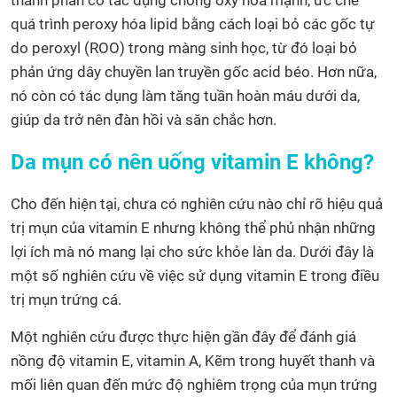
thành phần có tác dụng chống oxy hóa mạnh, ức chế
quá trình peroxy hóa lipid bằng cách loại bỏ các gốc tự
do peroxyl (ROO) trong màng sinh học, từ đó loại bỏ
phản ứng dây chuyền lan truyền gốc acid béo. Hơn nữa,
nó còn có tác dụng làm tăng tuần hoàn máu dưới da,
giúp da trở nên đàn hồi và săn chắc hơn.
Da mụn có nên uống vitamin E không?
Cho đến hiện tại, chưa có nghiên cứu nào chỉ rõ hiệu quả
trị mụn của vitamin E nhưng không thể phủ nhận những
lợi ích mà nó mang lại cho sức khỏe làn da. Dưới đây là
một số nghiên cứu về việc sử dụng vitamin E trong điều
trị mụn trứng cá.
Một nghiên cứu được thực hiện gần đây để đánh giá
nồng độ vitamin E, vitamin A, Kẽm trong huyết thanh và
mối liên quan đến mức độ nghiêm trọng của mụn trứng