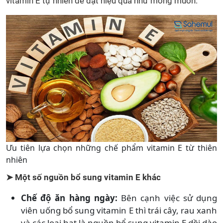
vitamin E tự nhiên để đạt hiệu quả như mong muốn.
Ưu tiên lựa chọn những chế phẩm vitamin E từ thiên
nhiên
➤ Một số nguồn bổ sung vitamin E khác
Chế độ ăn hàng ngày:
Bên cạnh việc sử dụng
viên uống bổ sung vitamin E thì trái cây, rau xanh
và các loại hạt là nguồn bổ sung vitamin E dồi dào