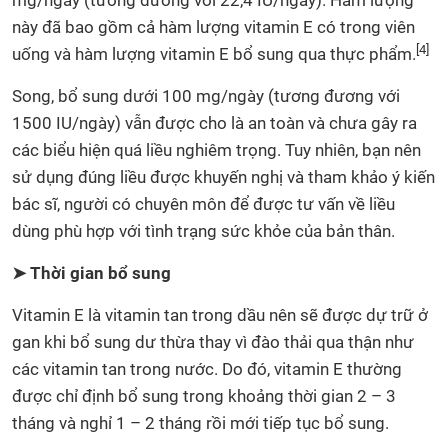
mg/ngày (tương đương với 22,4 IU/ngày). Hàm lượng
này đã bao gồm cả hàm lượng vitamin E có trong viên
[4]
uống và hàm lượng vitamin E bổ sung qua thực phẩm.
Song, bổ sung dưới 100 mg/ngày (tương đương với
1500 IU/ngày) vẫn được cho là an toàn và chưa gây ra
các biểu hiện quá liều nghiêm trọng. Tuy nhiên, bạn nên
sử dụng đúng liều được khuyến nghị và tham khảo ý kiến
bác sĩ, người có chuyên môn để được tư vấn về liều
dùng phù hợp với tình trạng sức khỏe của bản thân.
➤ Thời gian bổ sung
Vitamin E là vitamin tan trong dầu nên sẽ được dự trữ ở
gan khi bổ sung dư thừa thay vì đào thải qua thận như
các vitamin tan trong nước. Do đó, vitamin E thường
được chỉ định bổ sung trong khoảng thời gian 2 – 3
tháng và nghỉ 1 – 2 tháng rồi mới tiếp tục bổ sung.