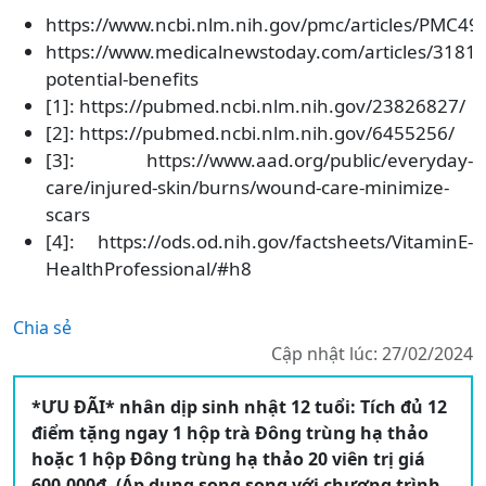
https://www.ncbi.nlm.nih.gov/pmc/articles/PMC49
https://www.medicalnewstoday.com/articles/3181
potential-benefits
[1]: https://pubmed.ncbi.nlm.nih.gov/23826827/
[2]: https://pubmed.ncbi.nlm.nih.gov/6455256/
[3]: https://www.aad.org/public/everyday-
care/injured-skin/burns/wound-care-minimize-
scars
[4]: https://ods.od.nih.gov/factsheets/VitaminE-
HealthProfessional/#h8
Chia sẻ
Cập nhật lúc: 27/02/2024
*ƯU ĐÃI* nhân dịp sinh nhật 12 tuổi: Tích đủ 12
điểm tặng ngay 1 hộp trà Đông trùng hạ thảo
hoặc 1 hộp Đông trùng hạ thảo 20 viên trị giá
600.000đ. (Áp dụng song song với chương trình