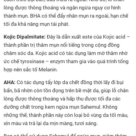
lông được thông thoáng và ngăn ngừa nguy cơ hình
thành mụn. BHA có thể đẩy nhân mụn ra ngoài, hạn chế
tối đa khả năng mụn tái phát.
Kojic Dipalmitate:
Đây là dẫn xuất este của Kojic acid –
thành phần trị thâm mụn nổi tiếng trong cộng đồng
chăm sóc da. Kojic acid có tác dụng làm mờ thâm nhờ
ức chế tyrosinase – enzym tham gia vào quá trình tổng
hợp nên sắc tố Melanin.
AHA:
Có tác dụng tẩy lớp da chết đồng thời lấy đi bụi
bẩn, bã nhờn còn tồn đọng trên bề mặt da, giúp lỗ chân
lông được thông thoáng và hấp thu được tối đa các
dưỡng chất trong kem ngừa mụn Sahemul. Không
những thế, thành phần này còn loại bỏ vùng da tối màu,
xỉn màu và trả lại da mịn màng, tươi sáng.
Bạn có thể sử dụng Sahemul để ngừa mụn, giảm thâm