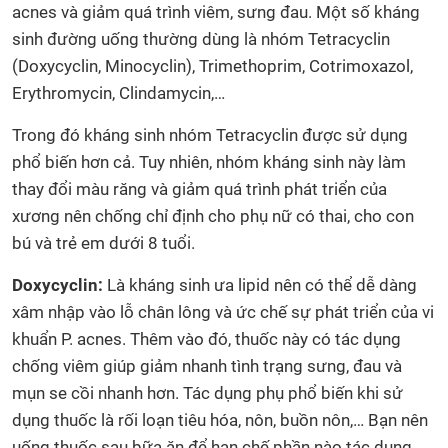
acnes và giảm quá trình viêm, sưng đau. Một số kháng
sinh đường uống thường dùng là nhóm Tetracyclin
(Doxycyclin, Minocyclin), Trimethoprim, Cotrimoxazol,
Erythromycin, Clindamycin,…
Trong đó kháng sinh nhóm Tetracyclin được sử dụng
phổ biến hơn cả. Tuy nhiên, nhóm kháng sinh này làm
thay đổi màu răng và giảm quá trình phát triển của
xương nên chống chỉ định cho phụ nữ có thai, cho con
bú và trẻ em dưới 8 tuổi.
Doxycyclin:
Là kháng sinh ưa lipid nên có thể dễ dàng
xâm nhập vào lỗ chân lông và ức chế sự phát triển của vi
khuẩn P. acnes. Thêm vào đó, thuốc này có tác dụng
chống viêm giúp giảm nhanh tình trạng sưng, đau và
mụn se cồi nhanh hơn. Tác dụng phụ phổ biến khi sử
dụng thuốc là rối loạn tiêu hóa, nôn, buồn nôn,… Bạn nên
uống thuốc sau bữa ăn để hạn chế phần nào tác dụng