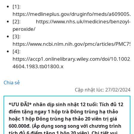
[1]:
https://medlineplus.gov/druginfo/meds/a609005.
[2]: https://www.nhs.uk/medicines/benzoyl-
peroxide/
[3]:
https://www.ncbi.nlm.nih.gov/pmc/articles/PMC75
[4]:
https://accp1.onlinelibrary.wiley.com/doi/10.1002/j
4604.1983.tb01800.x
Chia sẻ
Cập nhật lúc: 27/02/2024
*ƯU ĐÃI* nhân dịp sinh nhật 12 tuổi: Tích đủ 12
điểm tặng ngay 1 hộp trà Đông trùng hạ thảo
hoặc 1 hộp Đông trùng hạ thảo 20 viên trị giá
600.000đ. (Áp dụng song song với chương trình
tích đủ 6 điểm tặng 1 hộp 20 viên). Chi tiết vui