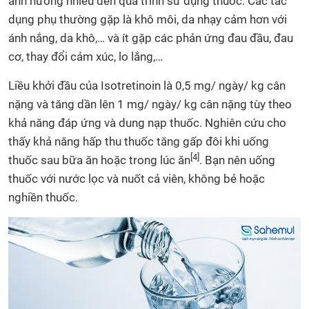
ảnh hưởng nhiều đến quá trình sử dụng thuốc. Các tác
dụng phụ thường gặp là khô môi, da nhạy cảm hơn với
ánh nắng, da khô,… và ít gặp các phản ứng đau đầu, đau
cơ, thay đổi cảm xúc, lo lắng,…
Liều khởi đầu của Isotretinoin là 0,5 mg/ ngày/ kg cân
nặng và tăng dần lên 1 mg/ ngày/ kg cân nặng tùy theo
khả năng đáp ứng và dung nạp thuốc. Nghiên cứu cho
thấy khả năng hấp thu thuốc tăng gấp đôi khi uống
[4]
thuốc sau bữa ăn hoặc trong lúc ăn
. Bạn nên uống
thuốc với nước lọc và nuốt cả viên, không bẻ hoặc
nghiền thuốc.