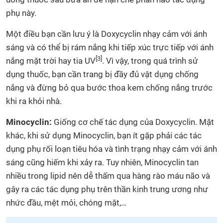
phụ này.
Một điều bạn cần lưu ý là Doxycyclin nhạy cảm với ánh
sáng và có thể bị rám nắng khi tiếp xúc trực tiếp với ánh
[3]
nắng mặt trời hay tia UV
. Vì vậy, trong quá trình sử
dụng thuốc, bạn cần trang bị đầy đủ vật dụng chống
nắng và đừng bỏ qua bước thoa kem chống nắng trước
khi ra khỏi nhà.
Minocyclin:
Giống cơ chế tác dụng của Doxycyclin. Mặt
khác, khi sử dụng Minocyclin, bạn ít gặp phải các tác
dụng phụ rối loạn tiêu hóa và tình trạng nhạy cảm với ánh
sáng cũng hiếm khi xảy ra. Tuy nhiên, Minocyclin tan
nhiều trong lipid nên dễ thấm qua hàng rào máu não và
gây ra các tác dụng phụ trên thần kinh trung ương như
nhức đầu, mệt mỏi, chóng mặt,…