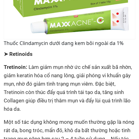
Thuốc Clindamycin dưới dang kem bôi ngoài da 1%
➤ Retinoids
Tretinoin:
Làm giảm mụn nhờ ức chế sản xuất bã nhờn,
giảm keratin hóa cổ nang lông, giải phóng vi khuẩn gây
mụn, nhờ đó giảm tình trạng mụn viêm. Đặc biệt,
Tretinoin còn thúc đẩy quá trình tái tạo da, tăng sinh
Collagen giúp điều trị thâm mụn và đẩy lùi quá trình lão
hóa da.
Một số tác dụng không mong muốn thường gặp là nóng
rát da, bong tróc, mẩn đỏ, khô da bất thường hoặc tình
trạng mụn nặng hơn sau 2 – 4 tuần sử dụng,… Nếu tác