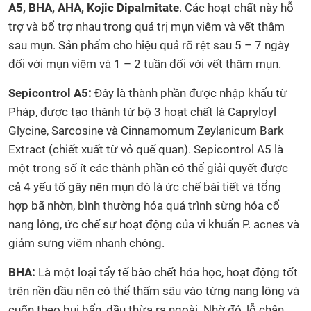
A5, BHA, AHA, Kojic Dipalmitate
. Các hoạt chất này hỗ
trợ và bổ trợ nhau trong quá trị mụn viêm và vết thâm
sau mụn. Sản phẩm cho hiệu quả rõ rệt sau 5 – 7 ngày
đối với mụn viêm và 1 – 2 tuần đối với vết thâm mụn.
Sepicontrol A5:
Đây là thành phần được nhập khẩu từ
Pháp, được tạo thành từ bộ 3 hoạt chất là Capryloyl
Glycine, Sarcosine và Cinnamomum Zeylanicum Bark
Extract (chiết xuất từ vỏ quế quan). Sepicontrol A5 là
một trong số ít các thành phần có thể giải quyết được
cả 4 yếu tố gây nên mụn đó là ức chế bài tiết và tổng
hợp bã nhờn, bình thường hóa quá trình sừng hóa cổ
nang lông, ức chế sự hoạt động của vi khuẩn P. acnes và
giảm sưng viêm nhanh chóng.
BHA:
Là một loại tẩy tế bào chết hóa học, hoạt động tốt
trên nền dầu nên có thể thấm sâu vào từng nang lông và
cuốn theo bụi bẩn, dầu thừa ra ngoài. Nhờ đó, lỗ chân