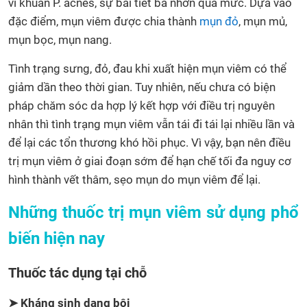
vi khuẩn P. acnes, sự bài tiết bã nhờn quá mức. Dựa vào
đặc điểm, mụn viêm được chia thành
mụn đỏ
, mụn mủ,
mụn bọc, mụn nang.
Tình trạng sưng, đỏ, đau khi xuất hiện mụn viêm có thể
giảm dần theo thời gian. Tuy nhiên, nếu chưa có biện
pháp chăm sóc da hợp lý kết hợp với điều trị nguyên
nhân thì tình trạng mụn viêm vẫn tái đi tái lại nhiều lần và
để lại các tổn thương khó hồi phục. Vì vậy, bạn nên điều
trị mụn viêm ở giai đoạn sớm để hạn chế tối đa nguy cơ
hình thành vết thâm, sẹo mụn do mụn viêm để lại.
Những thuốc trị mụn viêm sử dụng phổ
biến hiện nay
Thuốc tác dụng tại chỗ
➤ Kháng sinh dạng bôi