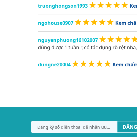
truonghongson1993
Ke
ngohouse0907
Kem chấ
nguyenphuong16102007
dùng được 1 tuần r, có tác dụng rõ rệt nh
dungne20004
Kem chấm
ĐĂNG