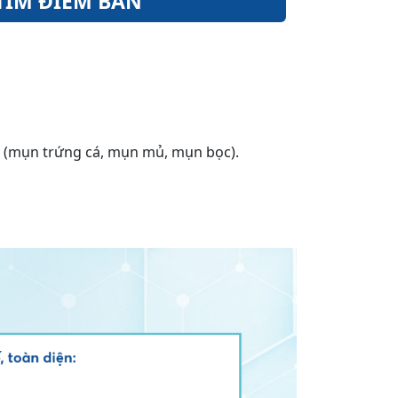
TÌM ĐIỂM BÁN
(mụn trứng cá, mụn mủ, mụn bọc).