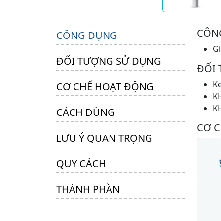
CÔN
CÔNG DỤNG
Gi
ĐỐI TƯỢNG SỬ DỤNG
ĐỐI
K
CƠ CHẾ HOẠT ĐỘNG
K
KH
CÁCH DÙNG
CƠ 
LƯU Ý QUAN TRỌNG
QUY CÁCH
THÀNH PHẦN