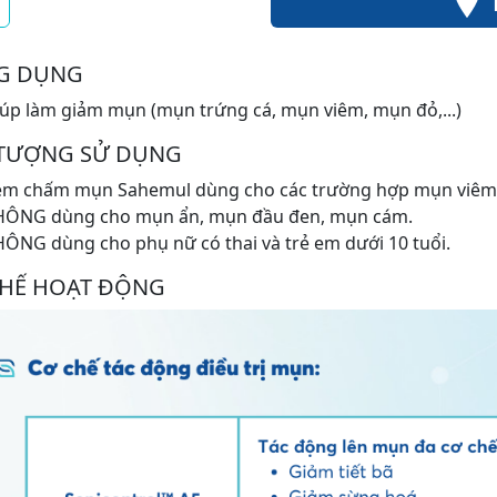
G DỤNG
úp làm giảm mụn (mụn trứng cá, mụn viêm, mụn đỏ,...)
 TƯỢNG SỬ DỤNG
em chấm mụn Sahemul dùng cho các trường hợp mụn viêm 
HÔNG dùng cho mụn ẩn, mụn đầu đen, mụn cám.
ÔNG dùng cho phụ nữ có thai và trẻ em dưới 10 tuổi.
CHẾ HOẠT ĐỘNG