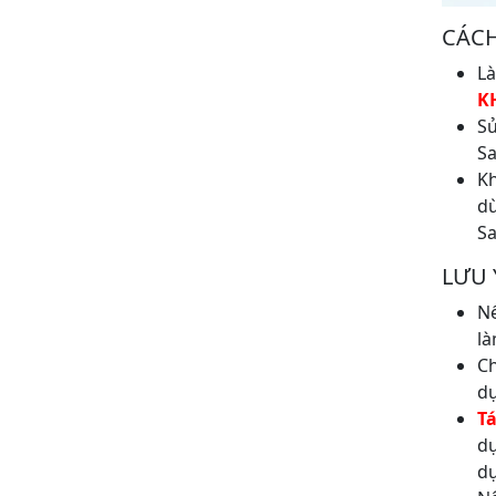
CÁC
Là
K
Sử
Sa
Kh
dù
S
LƯU 
Nế
là
C
dụ
T
dụ
dụ