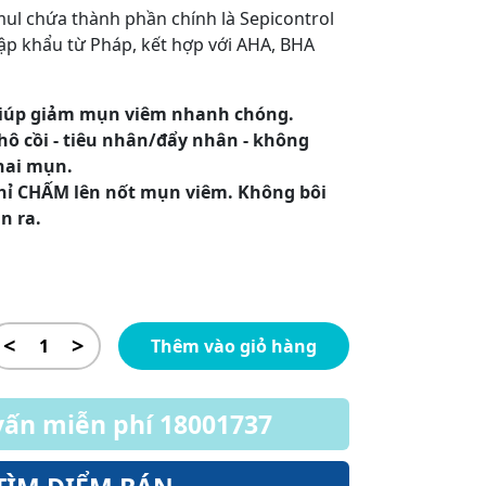
ul chứa thành phần chính là Sepicontrol
ập khẩu từ Pháp, kết hợp với AHA, BHA
iúp giảm mụn viêm nhanh chóng.
hô cồi - tiêu nhân/đẩy nhân - không
hai mụn.
hỉ CHẤM lên nốt mụn viêm. Không bôi
an ra.
<
>
Thêm vào giỏ hàng
vấn miễn phí 18001737