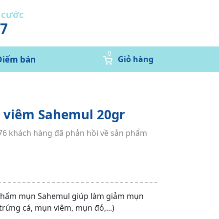
 cước
37
0
Điểm bán
Giỏ hàng
viêm Sahemul 20gr
876 khách hàng đã phản hồi về sản phẩm
hấm mụn Sahemul giúp làm giảm mụn
trứng cá, mụn viêm, mụn đỏ,...)