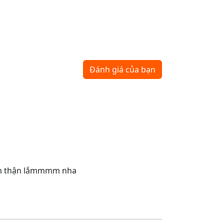
Đánh giá của bạn
cẩn thận lắmmmm nha