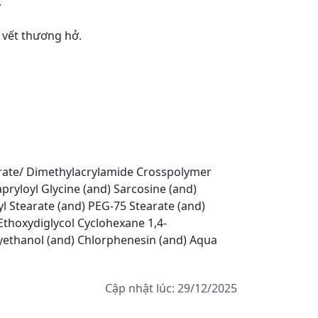
.
c vết thương hở.
urate/ Dimethylacrylamide Crosspolymer
pryloyl Glycine (and) Sarcosine (and)
l Stearate (and) PEG-75 Stearate (and)
-Ethoxydiglycol Cyclohexane 1,4-
oxyethanol (and) Chlorphenesin (and) Aqua
Cập nhật lúc: 29/12/2025