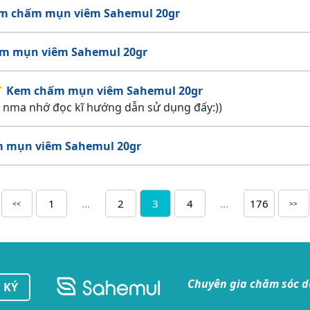
m chấm mụn viêm Sahemul 20gr
m mụn viêm Sahemul 20gr
Kem chấm mụn viêm Sahemul 20gr
a, nma nhớ đọc kĩ hướng dẫn sử dụng đấy:))
 mụn viêm Sahemul 20gr
1
...
2
3
4
...
176
<<
>>
Chuyên gia chăm sóc 
 KÝ