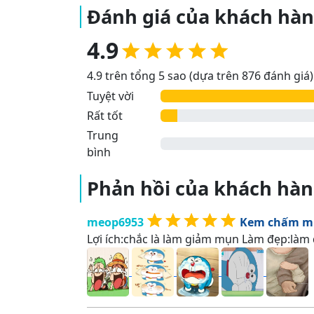
Đánh giá của khách hà
4.9
4.9 trên tổng 5 sao (dựa trên 876 đánh giá)
Tuyệt vời
Rất tốt
Trung
bình
Phản hồi của khách hà
meop6953
Kem chấm mụ
Lợi ích:chắc là làm giảm mụn Làm đẹp:là