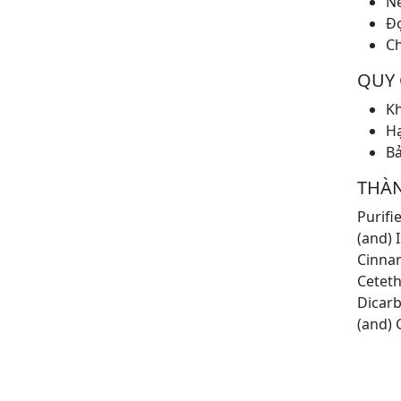
Nê
Đọ
Ch
QUY
Kh
Hạ
Bả
THÀ
Purifi
(and) 
Cinnam
Ceteth
Dicarb
(and) 