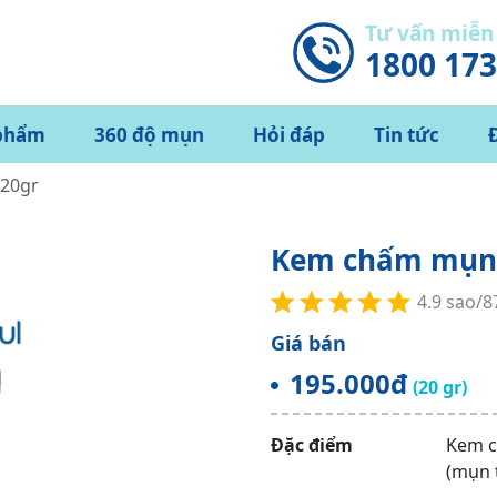
Tư vấn miễn
1800 17
phẩm
360 độ mụn
Hỏi đáp
Tin tức
20gr
Kem chấm mụn 
4.9 sao/
Giá bán
195.000đ
(20 gr)
Đặc điểm
Kem c
(mụn 