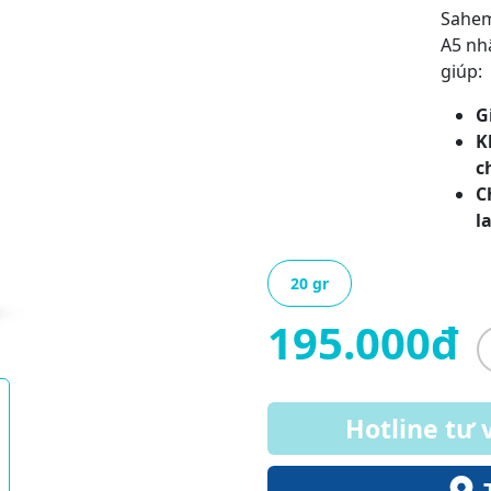
Sahem
A5 nh
giúp:
G
K
c
C
l
20 gr
195.000đ
Hotline tư 