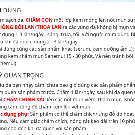
H DÙNG
m sạch da.
CHẤM GỌN
một lớp kem mỏng lên nốt mụn sưn
HÔNG BÔI LAN/THOA LAN
ra các vùng da không bị mụn vi
 dụng 1-3 lần/ngày - sáng, trưa, tối. Với người chưa dùng B
u khi đã quen, dùng 2 - 3 lần/ngày.
i dùng cùng các sản phẩm khác (serum, kem dưỡng ẩm...):
ng kem chấm mụn Sahemul 15 - 30 phút. Và nên tránh bôi
ahemul)
Ý QUAN TRỌNG
u da bạn nhạy cảm, chưa bao giờ dùng các sản phẩm phẩm
m quen sản phẩm trước. Chấm 1 lần/ngày, sau khi da quen th
hỉ
CHẤM CHÍNH XÁC
lên các nốt mụn viêm, thâm mụn. Khôn
ng tăm bông để chấm kem lên vết mụn.
ác dụng phụ:
Sản phẩm có thể châm chích/ ửng đỏ do hoạt 
ng. Nếu cảm giác châm chích, nóng rát kéo dài trên 10 phút
ng cho đến khi da quen với sản phẩm.