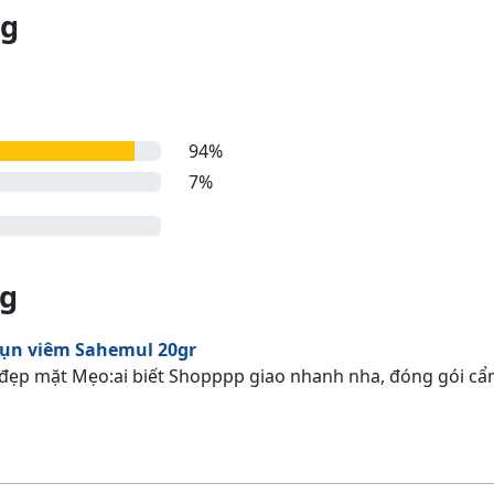
ng
94%
7%
ng
n viêm Sahemul 20gr
m đẹp mặt Mẹo:ai biết Shopppp giao nhanh nha, đóng gói 