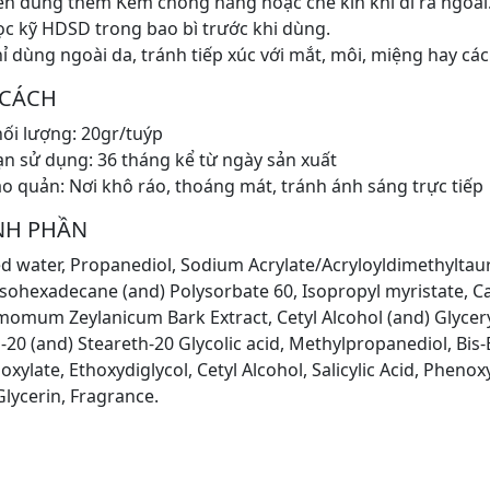
n dùng thêm Kem chống nắng hoặc che kín khi đi ra ngoài
c kỹ HDSD trong bao bì trước khi dùng.
ỉ dùng ngoài da, tránh tiếp xúc với mắt, môi, miệng hay cá
 CÁCH
ối lượng: 20gr/tuýp
n sử dụng: 36 tháng kể từ ngày sản xuất
o quản: Nơi khô ráo, thoáng mát, tránh ánh sáng trực tiếp
NH PHẦN
ed water, Propanediol, Sodium Acrylate/Acryloyldimethylta
Isohexadecane (and) Polysorbate 60, Isopropyl myristate, Ca
omum Zeylanicum Bark Extract, Cetyl Alcohol (and) Glycery
-20 (and) Steareth-20 Glycolic acid, Methylpropanediol, Bis
oxylate, Ethoxydiglycol, Cetyl Alcohol, Salicylic Acid, Phen
Glycerin, Fragrance.