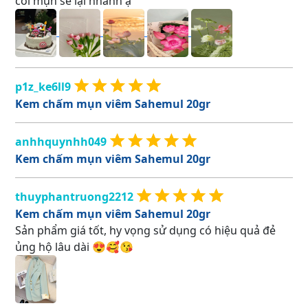
còi mụn se lại nhanh ạ
p1z_ke6ll9
Kem chấm mụn viêm Sahemul 20gr
anhhquynhh049
Kem chấm mụn viêm Sahemul 20gr
thuyphantruong2212
Kem chấm mụn viêm Sahemul 20gr
Sản phẩm giá tốt, hy vọng sử dụng có hiệu quả đẻ
ủng hộ lâu dài 😍🥰😘