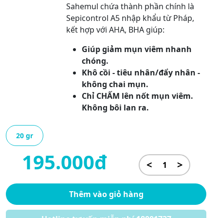
Sahemul chứa thành phần chính là
Sepicontrol A5 nhập khẩu từ Pháp,
kết hợp với AHA, BHA giúp:
Giúp giảm mụn viêm nhanh
chóng.
Khô cồi - tiêu nhân/đẩy nhân -
không chai mụn.
Chỉ CHẤM lên nốt mụn viêm.
Không bôi lan ra.
20 gr
195.000đ
<
>
Thêm vào giỏ hàng