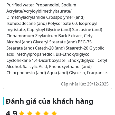
Purified water, Propanediol, Sodium
Acrylate/Acryloyldimethyltaurate/
Dimethylacrylamide Crosspolymer (and)
Isohexadecane (and) Polysorbate 60, Isopropyl
myristate, Capryloyl Glycine (and) Sarcosine (and)
Cinnamomum Zeylanicum Bark Extract, Cetyl
Alcohol (and) Glyceryl Stearate (and) PEG-75
Stearate (and) Ceteth-20 (and) Steareth-20 Glycolic
acid, Methylpropanediol, Bis-Ethoxydiglycol
Cyclohexane 1,4-Dicarboxylate, Ethoxydiglycol, Cetyl
Alcohol, Salicylic Acid, Phenoxyethanol (and)
Chlorphenesin (and) Aqua (and) Glycerin, Fragrance.
Cập nhật lúc: 29/12/2025
Đánh giá của khách hàng
4.9