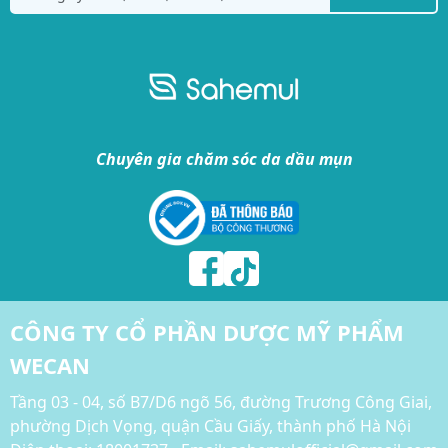
Chuyên gia chăm sóc da dầu mụn
CÔNG TY CỔ PHẦN DƯỢC MỸ PHẨM
WECAN
Tầng 03 - 04, số B7/D6 ngõ 56, đường Trương Công Giai,
phường Dịch Vọng, quận Cầu Giấy, thành phố Hà Nội