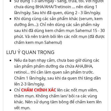
Sử dụng 1-3 lần/ngày - sáng, trưa, tối. Với người
chưa dùng BHA/AHA/Tretinoin ... nên dùng 1
lần/ngày. Sau khi đã quen, dùng 2 - 3 lần/ngày.
Khi dùng cùng các sản phẩm khác (serum, kem
dưỡng ẩm...): Chỉ nên dùng các sản phẩm này
sau khi đã dùng kem chấm mụn Sahemul 15 - 30
phút. Và nên tránh bôi lên các nốt mụn (đã được
chấm kem mụn Sahemul)
LƯU Ý QUAN TRỌNG
Nếu da bạn nhạy cảm, chưa bao giờ dùng các
sản phẩm phẩm dưỡng da chứa AHA,BHA,
retinol… thì cần làm quen sản phẩm trước.
Chấm 1 lần/ngày, sau khi da quen thì tăng dần
lên 2-3 lần/ngày.
Chỉ
CHẤM CHÍNH XÁC
lên các nốt mụn viêm,
thâm mụn. Không chấm lan/ bôi ra các vùng
khác. Nên sử dụng tăm bông để chấm kem lên
vết mụn.