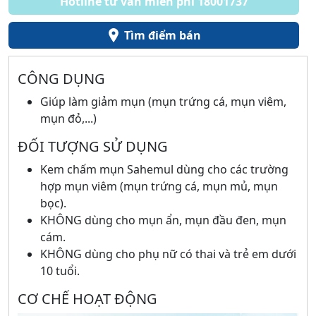
Hotline tư vấn miễn phí 18001737
Tìm điểm bán
CÔNG DỤNG
Giúp làm giảm mụn (mụn trứng cá, mụn viêm,
mụn đỏ,...)
ĐỐI TƯỢNG SỬ DỤNG
Kem chấm mụn Sahemul dùng cho các trường
hợp mụn viêm (mụn trứng cá, mụn mủ, mụn
bọc).
KHÔNG dùng cho mụn ẩn, mụn đầu đen, mụn
cám.
KHÔNG dùng cho phụ nữ có thai và trẻ em dưới
10 tuổi.
CƠ CHẾ HOẠT ĐỘNG