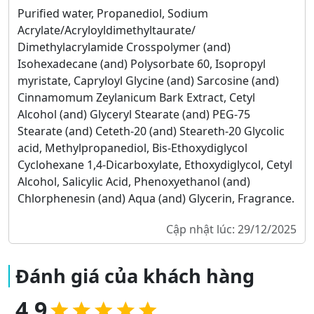
Purified water, Propanediol, Sodium
Acrylate/Acryloyldimethyltaurate/
Dimethylacrylamide Crosspolymer (and)
Isohexadecane (and) Polysorbate 60, Isopropyl
myristate, Capryloyl Glycine (and) Sarcosine (and)
Cinnamomum Zeylanicum Bark Extract, Cetyl
Alcohol (and) Glyceryl Stearate (and) PEG-75
Stearate (and) Ceteth-20 (and) Steareth-20 Glycolic
acid, Methylpropanediol, Bis-Ethoxydiglycol
Cyclohexane 1,4-Dicarboxylate, Ethoxydiglycol, Cetyl
Alcohol, Salicylic Acid, Phenoxyethanol (and)
Chlorphenesin (and) Aqua (and) Glycerin, Fragrance.
Cập nhật lúc: 29/12/2025
Đánh giá của khách hàng
4.9