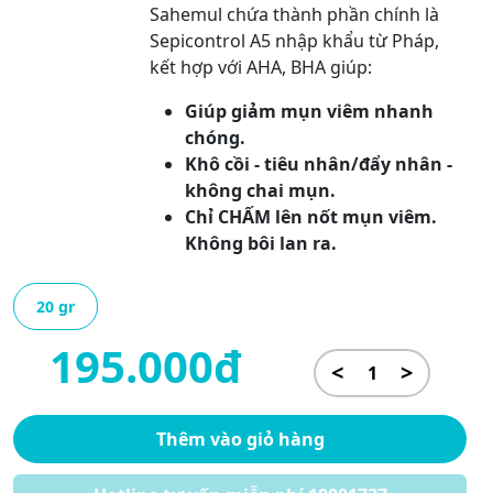
Sahemul chứa thành phần chính là
Sepicontrol A5 nhập khẩu từ Pháp,
kết hợp với AHA, BHA giúp:
Giúp giảm mụn viêm nhanh
chóng.
Khô cồi - tiêu nhân/đẩy nhân -
không chai mụn.
Chỉ CHẤM lên nốt mụn viêm.
Không bôi lan ra.
20 gr
195.000đ
<
>
Thêm vào giỏ hàng