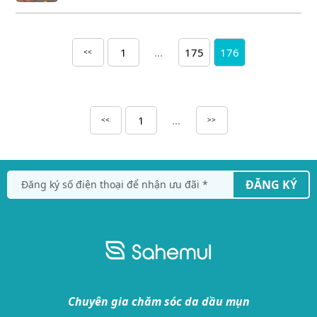
1
...
175
176
<<
1
...
<<
>>
ĐĂNG KÝ
Chuyên gia chăm sóc da dầu mụn