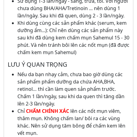
Sử dụng 1-3 lần/ngày - sáng, trưa, tối. Với người
chưa dùng BHA/AHA/Tretinoin ... nên dùng 1
lần/ngày. Sau khi đã quen, dùng 2 - 3 lần/ngày.
Khi dùng cùng các sản phẩm khác (serum, kem
dưỡng ẩm...): Chỉ nên dùng các sản phẩm này
sau khi đã dùng kem chấm mụn Sahemul 15 - 30
phút. Và nên tránh bôi lên các nốt mụn (đã được
chấm kem mụn Sahemul)
LƯU Ý QUAN TRỌNG
Nếu da bạn nhạy cảm, chưa bao giờ dùng các
sản phẩm phẩm dưỡng da chứa AHA,BHA,
retinol… thì cần làm quen sản phẩm trước.
Chấm 1 lần/ngày, sau khi da quen thì tăng dần
lên 2-3 lần/ngày.
Chỉ
CHẤM CHÍNH XÁC
lên các nốt mụn viêm,
thâm mụn. Không chấm lan/ bôi ra các vùng
khác. Nên sử dụng tăm bông để chấm kem lên
vết mụn.