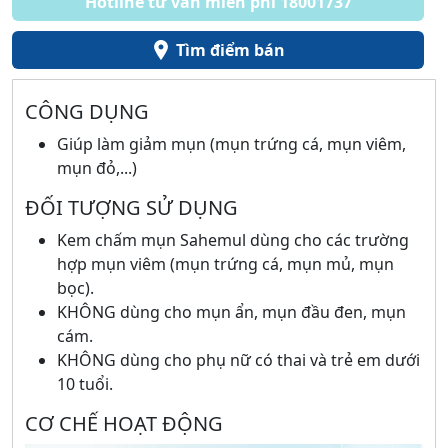
Hotline tư vấn miễn phí 18001737
Tìm điểm bán
CÔNG DỤNG
Giúp làm giảm mụn (mụn trứng cá, mụn viêm,
mụn đỏ,...)
ĐỐI TƯỢNG SỬ DỤNG
Kem chấm mụn Sahemul dùng cho các trường
hợp mụn viêm (mụn trứng cá, mụn mủ, mụn
bọc).
KHÔNG dùng cho mụn ẩn, mụn đầu đen, mụn
cám.
KHÔNG dùng cho phụ nữ có thai và trẻ em dưới
10 tuổi.
CƠ CHẾ HOẠT ĐỘNG