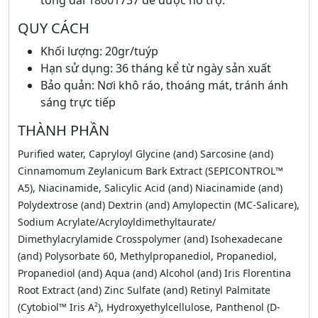
tổng đài 18001737 để được hỗ trợ.
QUY CÁCH
Khối lượng: 20gr/tuýp
Hạn sử dụng: 36 tháng kể từ ngày sản xuất
Bảo quản: Nơi khô ráo, thoáng mát, tránh ánh
sáng trực tiếp
THÀNH PHẦN
Purified water, Capryloyl Glycine (and) Sarcosine (and)
Cinnamomum Zeylanicum Bark Extract (SEPICONTROL™
A5), Niacinamide, Salicylic Acid (and) Niacinamide (and)
Polydextrose (and) Dextrin (and) Amylopectin (MC-Salicare),
Sodium Acrylate/Acryloyldimethyltaurate/
Dimethylacrylamide Crosspolymer (and) Isohexadecane
(and) Polysorbate 60, Methylpropanediol, Propanediol,
Propanediol (and) Aqua (and) Alcohol (and) Iris Florentina
Root Extract (and) Zinc Sulfate (and) Retinyl Palmitate
(Cytobiol™ Iris A²), Hydroxyethylcellulose, Panthenol (D-