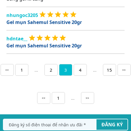
nhungoc3205
Gel mụn Sahemul Sensitive 20gr
hdntae__
Gel mụn Sahemul Sensitive 20gr
1
...
2
3
4
...
15
<<
>>
1
...
<<
>>
ĐĂNG KÝ