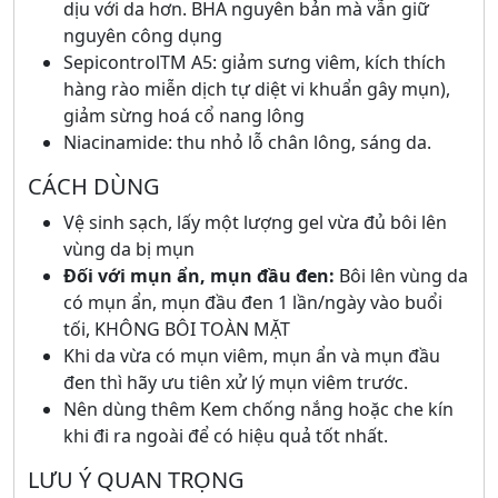
dịu với da hơn. BHA nguyên bản mà vẫn giữ
nguyên công dụng
SepicontrolTM A5: giảm sưng viêm, kích thích
hàng rào miễn dịch tự diệt vi khuẩn gây mụn),
giảm sừng hoá cổ nang lông
Niacinamide: thu nhỏ lỗ chân lông, sáng da.
CÁCH DÙNG
Vệ sinh sạch, lấy một lượng gel vừa đủ bôi lên
vùng da bị mụn
Đối với mụn ẩn, mụn đầu đen:
Bôi lên vùng da
có mụn ẩn, mụn đầu đen 1 lần/ngày vào buổi
tối, KHÔNG BÔI TOÀN MẶT
Khi da vừa có mụn viêm, mụn ẩn và mụn đầu
đen
thì hãy ưu tiên xử lý mụn viêm trước.
Nên dùng thêm Kem chống nắng hoặc che kín
khi đi ra ngoài để có hiệu quả tốt nhất.
LƯU Ý QUAN TRỌNG