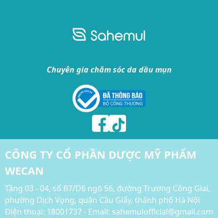
Chuyên gia chăm sóc da dầu mụn
CÔNG TY CỔ PHẦN DƯỢC MỸ PHẨM
WECAN
Tầng 03 - 04, số B7/D6 ngõ 56, đường Trương Công Giai,
phường Dịch Vọng, quận Cầu Giấy, thành phố Hà Nội
Điện thoại:
18001737 - Email: sahemulofficial@gmail.com