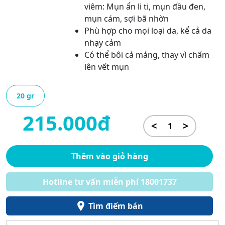
viêm: Mụn ẩn li ti, mụn đầu đen,
mụn cám, sợi bã nhờn
Phù hợp cho mọi loại da, kể cả da
nhạy cảm
Có thể bôi cả mảng, thay vì chấm
lên vết mụn
20 gr
215.000đ
<
>
Thêm vào giỏ hàng
Hotline tư vấn miễn phí 18001737
Tìm điểm bán