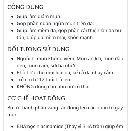
CÔNG DỤNG
Giúp làm giảm mụn.
Góp phần ngăn ngừa mụn trên da.
Giúp làm mềm da, góp phần cải thiện làn da hư
tổn, giúp da mềm mại, khỏe mạnh.
ĐỐI TƯỢNG SỬ DỤNG
Người bị mụn không viêm: Mụn ẩn li ti, mụn đầu
đen, mụn cám, sợi bã nhờn
Phù hợp cho mọi loại da, kể cả da nhạy cảm
Trẻ em từ 12 tuổi trở lên
KHÔNG dùng cho phụ nữ có thai.
CƠ CHẾ HOẠT ĐỘNG
Bộ tứ thành phần vàng tác động lên các nhân tố gây
mụn:
BHA bọc niacinamide (Thay vì BHA trần) giúp êm