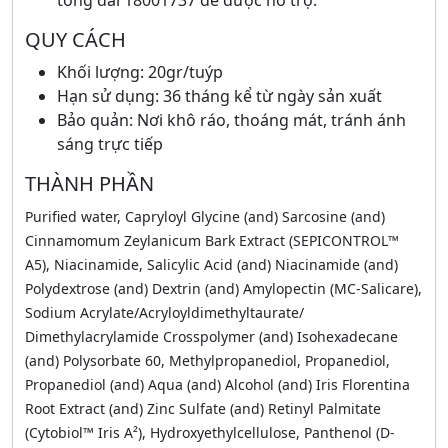
tổng đài 18001737 để được hỗ trợ.
QUY CÁCH
Khối lượng: 20gr/tuýp
Hạn sử dụng: 36 tháng kể từ ngày sản xuất
Bảo quản: Nơi khô ráo, thoáng mát, tránh ánh
sáng trực tiếp
THÀNH PHẦN
Purified water, Capryloyl Glycine (and) Sarcosine (and)
Cinnamomum Zeylanicum Bark Extract (SEPICONTROL™
A5), Niacinamide, Salicylic Acid (and) Niacinamide (and)
Polydextrose (and) Dextrin (and) Amylopectin (MC-Salicare),
Sodium Acrylate/Acryloyldimethyltaurate/
Dimethylacrylamide Crosspolymer (and) Isohexadecane
(and) Polysorbate 60, Methylpropanediol, Propanediol,
Propanediol (and) Aqua (and) Alcohol (and) Iris Florentina
Root Extract (and) Zinc Sulfate (and) Retinyl Palmitate
(Cytobiol™ Iris A²), Hydroxyethylcellulose, Panthenol (D-