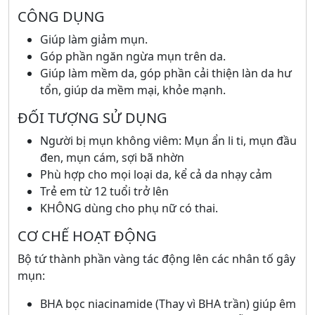
CÔNG DỤNG
Giúp làm giảm mụn.
Góp phần ngăn ngừa mụn trên da.
Giúp làm mềm da, góp phần cải thiện làn da hư
tổn, giúp da mềm mại, khỏe mạnh.
ĐỐI TƯỢNG SỬ DỤNG
Người bị mụn không viêm: Mụn ẩn li ti, mụn đầu
đen, mụn cám, sợi bã nhờn
Phù hợp cho mọi loại da, kể cả da nhạy cảm
Trẻ em từ 12 tuổi trở lên
KHÔNG dùng cho phụ nữ có thai.
CƠ CHẾ HOẠT ĐỘNG
Bộ tứ thành phần vàng tác động lên các nhân tố gây
mụn:
BHA bọc niacinamide (Thay vì BHA trần) giúp êm