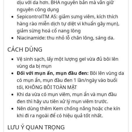
dịu với da hơn. BHA nguyên bản mà vẫn giữ
nguyên công dụng
SepicontrolTM A5: giảm sưng viêm, kích thích
hàng rào miễn dịch tự diệt vi khuẩn gây mụn),
giảm sừng hoá cổ nang lông
Niacinamide: thu nhỏ lỗ chân lông, sáng da.
CÁCH DÙNG
Vệ sinh sạch, lấy một lượng gel vừa đủ bôi lên
vùng da bị mụn
Đối với mụn ẩn, mụn đầu đen:
Bôi lên vùng da
có mụn ẩn, mụn đầu đen 1 lần/ngày vào buổi
tối, KHÔNG BÔI TOÀN MẶT
Khi da vừa có mụn viêm, mụn ẩn và mụn đầu
đen
thì hãy ưu tiên xử lý mụn viêm trước.
Nên dùng thêm Kem chống nắng hoặc che kín
khi đi ra ngoài để có hiệu quả tốt nhất.
LƯU Ý QUAN TRỌNG