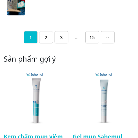
1
2
3
...
15
>>
Sản phẩm gợi ý
Kem chấm mụn viêm
Gel mụn Sahemul