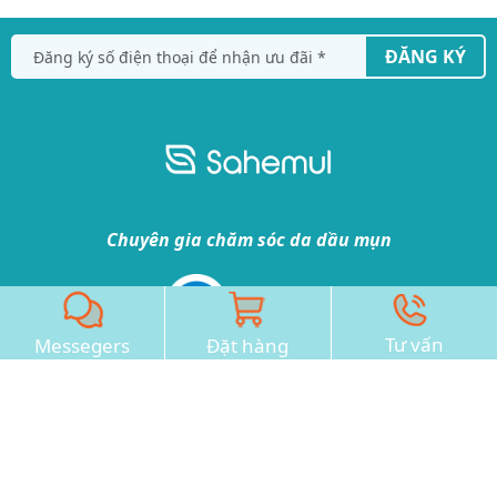
ĐĂNG KÝ
Chuyên gia chăm sóc da dầu mụn
Tư vấn
Messegers
Đặt hàng
CÔNG TY CỔ PHẦN DƯỢC MỸ PHẨM
WECAN