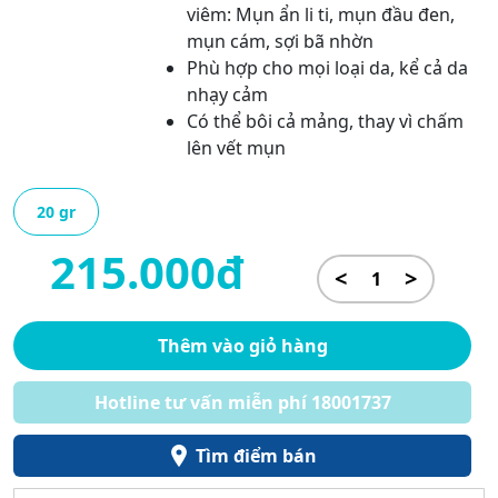
viêm: Mụn ẩn li ti, mụn đầu đen,
mụn cám, sợi bã nhờn
Phù hợp cho mọi loại da, kể cả da
nhạy cảm
Có thể bôi cả mảng, thay vì chấm
lên vết mụn
20 gr
215.000đ
<
>
Thêm vào giỏ hàng
Hotline tư vấn miễn phí 18001737
Tìm điểm bán