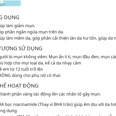
G DỤNG
úp làm giảm mụn.
óp phần ngăn ngừa mụn trên da.
úp làm mềm da, góp phần cải thiện làn da hư tổn, giúp d
 TƯỢNG SỬ DỤNG
ười bị mụn không viêm: Mụn ẩn li ti, mụn đầu đen, mụn cá
ù hợp cho mọi loại da, kể cả da nhạy cảm
ẻ em từ 12 tuổi trở lên
ÔNG dùng cho phụ nữ có thai.
CHẾ HOẠT ĐỘNG
thành phần vàng tác động lên các nhân tố gây mụn:
A bọc niacinamide (Thay vì BHA trần) giúp êm dịu với da 
ông dụng