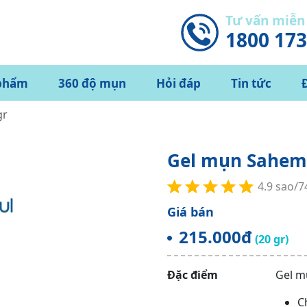
Tư vấn miễn
1800 17
phẩm
360 độ mụn
Hỏi đáp
Tin tức
gr
Gel mụn Sahemu
4.9 sao/
Giá bán
215.000đ
(20 gr)
Đặc điểm
Gel m
C