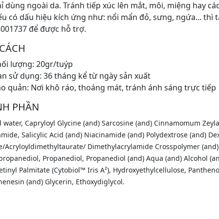
ỉ dùng ngoài da. Tránh tiếp xúc lên mắt, môi, miệng hay cá
u có dấu hiệu kích ứng như: nổi mẩn đỏ, sưng, ngứa... thì
001737 để được hỗ trợ.
 CÁCH
ối lượng: 20gr/tuýp
n sử dụng: 36 tháng kể từ ngày sản xuất
o quản: Nơi khô ráo, thoáng mát, tránh ánh sáng trực tiếp
NH PHẦN
ed water, Capryloyl Glycine (and) Sarcosine (and) Cinnamomum Zey
mide, Salicylic Acid (and) Niacinamide (and) Polydextrose (and) De
e/Acryloyldimethyltaurate/ Dimethylacrylamide Crosspolymer (and)
ropanediol, Propanediol, Propanediol (and) Aqua (and) Alcohol (and)
etinyl Palmitate (Cytobiol™ Iris A²), Hydroxyethylcellulose, Panthe
enesin (and) Glycerin, Ethoxydiglycol.