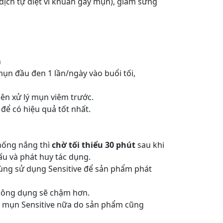
dịch tự diệt vi khuẩn gây mụn), giảm sừng
n
mụn đầu đen 1 lần/ngày vào buổi tối,
iên xử lý mụn viêm trước.
để có hiệu quả tốt nhất.
ống nắng thì
chờ tối thiểu 30 phút
sau khi
ấu và phát huy tác dụng.
ùng sử dụng Sensitive để sản phẩm phát
 công dụng sẽ chậm hơn.
el mụn Sensitive nữa do sản phẩm cũng