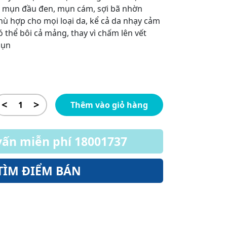
i, mụn đầu đen, mụn cám, sợi bã nhờn
hù hợp cho mọi loại da, kể cả da nhạy cảm
ó thể bôi cả mảng, thay vì chấm lên vết
ụn
<
>
Thêm vào giỏ hàng
vấn miễn phí 18001737
TÌM ĐIỂM BÁN