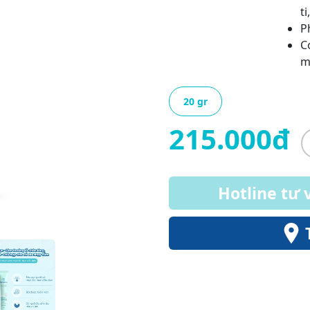
t
P
C
m
20 gr
215.000đ
Hotline tư 