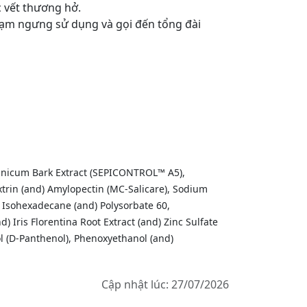
c vết thương hở.
 tạm ngưng sử dụng và gọi đến tổng đài
lanicum Bark Extract (SEPICONTROL™ A5),
xtrin (and) Amylopectin (MC-Salicare), Sodium
 Isohexadecane (and) Polysorbate 60,
 Iris Florentina Root Extract (and) Zinc Sulfate
nol (D-Panthenol), Phenoxyethanol (and)
Cập nhật lúc: 27/07/2026