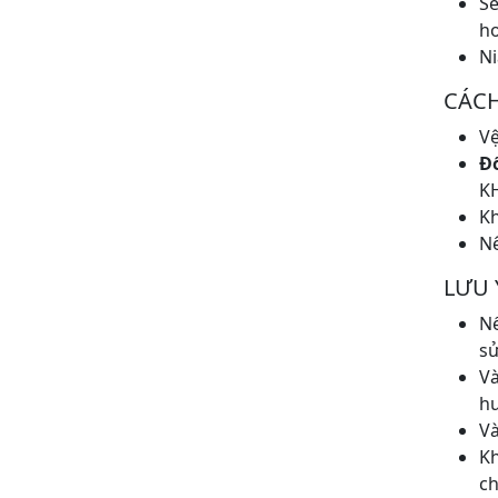
Se
ho
Ni
CÁC
Vệ
Đ
K
Kh
Nê
LƯU 
N
sử
Và
hu
Và
Kh
ch