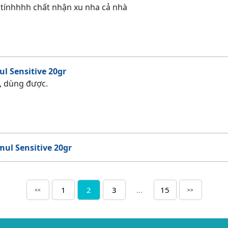
tínhhhh chất nhận xu nha cả nhà
l Sensitive 20gr
, dùng được.
ul Sensitive 20gr
1
2
3
...
15
<<
>>