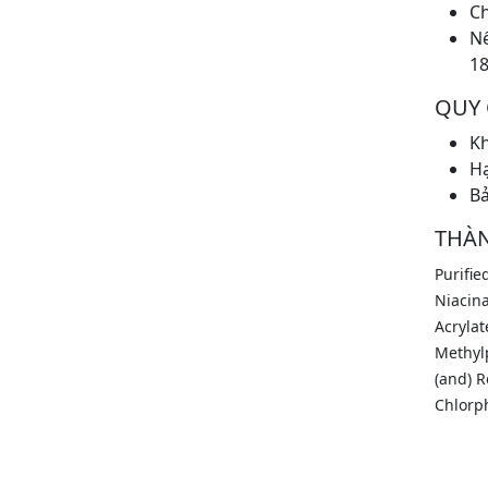
Ch
Nế
18
QUY
Kh
Hạ
Bả
THÀ
Purifi
Niacina
Acrylat
Methylp
(and) R
Chlorph