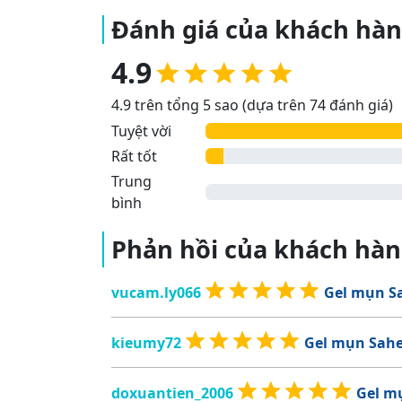
Đánh giá của khách hà
4.9
4.9 trên tổng 5 sao (dựa trên 74 đánh giá)
Tuyệt vời
Rất tốt
Trung
bình
Phản hồi của khách hà
vucam.ly066
Gel mụn Sa
kieumy72
Gel mụn Sahe
doxuantien_2006
Gel m