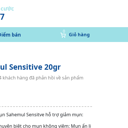
 cước
37
0
Điểm bán
Giỏ hàng
l Sensitive 20gr
74 khách hàng đã phản hồi về sản phẩm
ụn Sahemul Sensitve hỗ trợ giảm mụn:
huyên biệt cho mụn không viêm: Mụn ẩn li