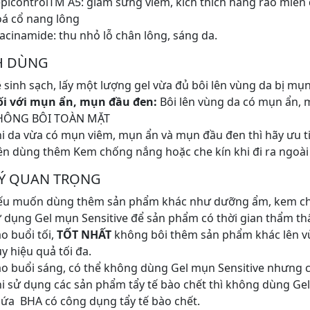
picontrolTM A5: giảm sưng viêm, kích thích hàng rào miễn 
á cổ nang lông
acinamide: thu nhỏ lỗ chân lông, sáng da.
H DÙNG
 sinh sạch, lấy một lượng gel vừa đủ bôi lên vùng da bị mụ
ối với mụn ẩn, mụn đầu đen:
Bôi lên vùng da có mụn ẩn, 
HÔNG BÔI TOÀN MẶT
i da vừa có mụn viêm, mụn ẩn và mụn đầu đen
thì hãy ưu t
n dùng thêm Kem chống nắng hoặc che kín khi đi ra ngoài 
Ý QUAN TRỌNG
ếu muốn dùng thêm sản phẩm khác như dưỡng ẩm, kem ch
 dụng Gel mụn Sensitive để sản phẩm có thời gian thẩm th
o buổi tối,
TỐT NHẤT
không bôi thêm sản phẩm khác lên v
y hiệu quả tối đa.
o buổi sáng, có thể không dùng Gel mụn Sensitive nhưng
i sử dụng các sản phẩm tẩy tế bào chết thì không dùng G
ứa BHA có công dụng tẩy tế bào chết.