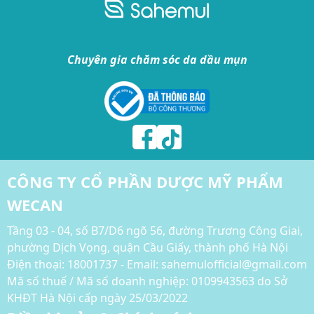
Chuyên gia chăm sóc da dầu mụn
CÔNG TY CỔ PHẦN DƯỢC MỸ PHẨM
WECAN
Tầng 03 - 04, số B7/D6 ngõ 56, đường Trương Công Giai,
phường Dịch Vọng, quận Cầu Giấy, thành phố Hà Nội
Điện thoại:
18001737 - Email: sahemulofficial@gmail.com
Mã số thuế / Mã số doanh nghiệp: 0109943563 do Sở
KHĐT Hà Nội cấp ngày 25/03/2022