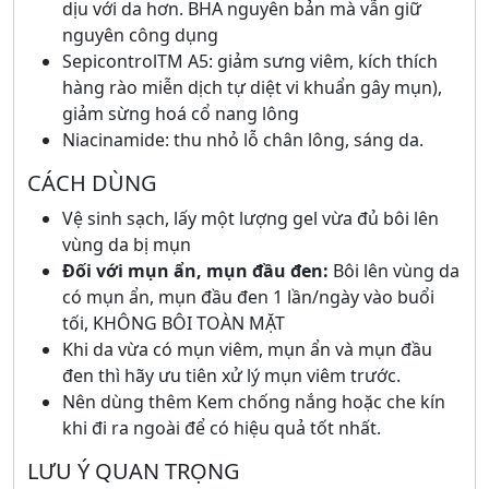
dịu với da hơn. BHA nguyên bản mà vẫn giữ
nguyên công dụng
SepicontrolTM A5: giảm sưng viêm, kích thích
hàng rào miễn dịch tự diệt vi khuẩn gây mụn),
giảm sừng hoá cổ nang lông
Niacinamide: thu nhỏ lỗ chân lông, sáng da.
CÁCH DÙNG
Vệ sinh sạch, lấy một lượng gel vừa đủ bôi lên
vùng da bị mụn
Đối với mụn ẩn, mụn đầu đen:
Bôi lên vùng da
có mụn ẩn, mụn đầu đen 1 lần/ngày vào buổi
tối, KHÔNG BÔI TOÀN MẶT
Khi da vừa có mụn viêm, mụn ẩn và mụn đầu
đen
thì hãy ưu tiên xử lý mụn viêm trước.
Nên dùng thêm Kem chống nắng hoặc che kín
khi đi ra ngoài để có hiệu quả tốt nhất.
LƯU Ý QUAN TRỌNG