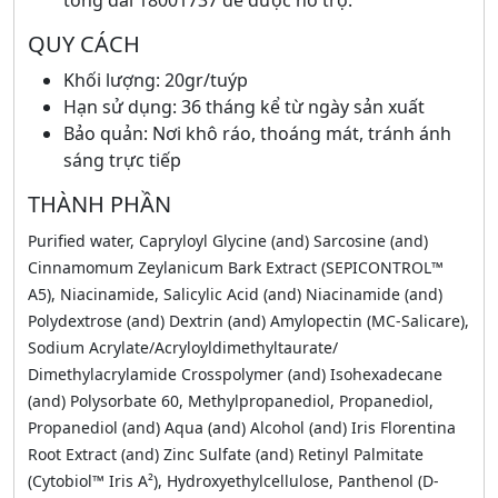
tổng đài 18001737 để được hỗ trợ.
QUY CÁCH
Khối lượng: 20gr/tuýp
Hạn sử dụng: 36 tháng kể từ ngày sản xuất
Bảo quản: Nơi khô ráo, thoáng mát, tránh ánh
sáng trực tiếp
THÀNH PHẦN
Purified water, Capryloyl Glycine (and) Sarcosine (and)
Cinnamomum Zeylanicum Bark Extract (SEPICONTROL™
A5), Niacinamide, Salicylic Acid (and) Niacinamide (and)
Polydextrose (and) Dextrin (and) Amylopectin (MC-Salicare),
Sodium Acrylate/Acryloyldimethyltaurate/
Dimethylacrylamide Crosspolymer (and) Isohexadecane
(and) Polysorbate 60, Methylpropanediol, Propanediol,
Propanediol (and) Aqua (and) Alcohol (and) Iris Florentina
Root Extract (and) Zinc Sulfate (and) Retinyl Palmitate
(Cytobiol™ Iris A²), Hydroxyethylcellulose, Panthenol (D-