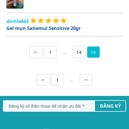
dinhle843
Gel mụn Sahemul Sensitive 20gr
1
...
14
15
<<
1
...
<<
>>
ĐĂNG KÝ