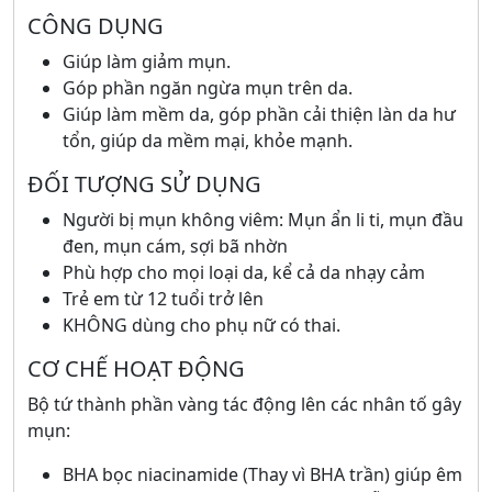
CÔNG DỤNG
Giúp làm giảm mụn.
Góp phần ngăn ngừa mụn trên da.
Giúp làm mềm da, góp phần cải thiện làn da hư
tổn, giúp da mềm mại, khỏe mạnh.
ĐỐI TƯỢNG SỬ DỤNG
Người bị mụn không viêm: Mụn ẩn li ti, mụn đầu
đen, mụn cám, sợi bã nhờn
Phù hợp cho mọi loại da, kể cả da nhạy cảm
Trẻ em từ 12 tuổi trở lên
KHÔNG dùng cho phụ nữ có thai.
CƠ CHẾ HOẠT ĐỘNG
Bộ tứ thành phần vàng tác động lên các nhân tố gây
mụn:
BHA bọc niacinamide (Thay vì BHA trần) giúp êm