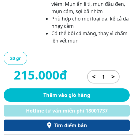
viêm: Mụn ẩn li ti, mụn đầu đen,
mụn cám, sợi bã nhờn
Phù hợp cho mọi loại da, kể cả da
nhạy cảm
Có thể bôi cả mảng, thay vì chấm
lên vết mụn
20 gr
215.000đ
<
>
Thêm vào giỏ hàng
Hotline tư vấn miễn phí 18001737
Tìm điểm bán