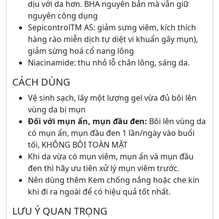
dịu với da hơn. BHA nguyên bản mà vẫn giữ
nguyên công dụng
SepicontrolTM A5: giảm sưng viêm, kích thích
hàng rào miễn dịch tự diệt vi khuẩn gây mụn),
giảm sừng hoá cổ nang lông
Niacinamide: thu nhỏ lỗ chân lông, sáng da.
CÁCH DÙNG
Vệ sinh sạch, lấy một lượng gel vừa đủ bôi lên
vùng da bị mụn
Đối với mụn ẩn, mụn đầu đen:
Bôi lên vùng da
có mụn ẩn, mụn đầu đen 1 lần/ngày vào buổi
tối, KHÔNG BÔI TOÀN MẶT
Khi da vừa có mụn viêm, mụn ẩn và mụn đầu
đen
thì hãy ưu tiên xử lý mụn viêm trước.
Nên dùng thêm Kem chống nắng hoặc che kín
khi đi ra ngoài để có hiệu quả tốt nhất.
LƯU Ý QUAN TRỌNG