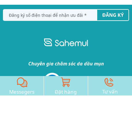
ĐĂNG KÝ
Chuyên gia chăm sóc da dầu mụn
Tư vấn
Messegers
Đặt hàng
CÔNG TY CỔ PHẦN DƯỢC MỸ PHẨM
WECAN