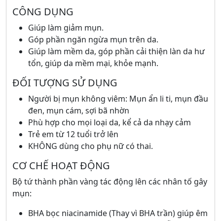
CÔNG DỤNG
Giúp làm giảm mụn.
Góp phần ngăn ngừa mụn trên da.
Giúp làm mềm da, góp phần cải thiện làn da hư
tổn, giúp da mềm mại, khỏe mạnh.
ĐỐI TƯỢNG SỬ DỤNG
Người bị mụn không viêm: Mụn ẩn li ti, mụn đầu
đen, mụn cám, sợi bã nhờn
Phù hợp cho mọi loại da, kể cả da nhạy cảm
Trẻ em từ 12 tuổi trở lên
KHÔNG dùng cho phụ nữ có thai.
CƠ CHẾ HOẠT ĐỘNG
Bộ tứ thành phần vàng tác động lên các nhân tố gây
mụn:
BHA bọc niacinamide (Thay vì BHA trần) giúp êm