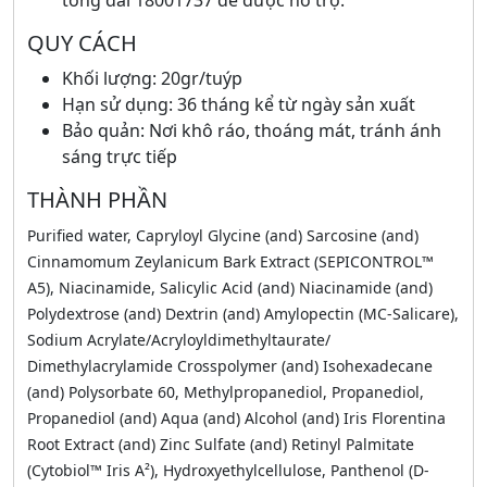
tổng đài 18001737 để được hỗ trợ.
QUY CÁCH
Khối lượng: 20gr/tuýp
Hạn sử dụng: 36 tháng kể từ ngày sản xuất
Bảo quản: Nơi khô ráo, thoáng mát, tránh ánh
sáng trực tiếp
THÀNH PHẦN
Purified water, Capryloyl Glycine (and) Sarcosine (and)
Cinnamomum Zeylanicum Bark Extract (SEPICONTROL™
A5), Niacinamide, Salicylic Acid (and) Niacinamide (and)
Polydextrose (and) Dextrin (and) Amylopectin (MC-Salicare),
Sodium Acrylate/Acryloyldimethyltaurate/
Dimethylacrylamide Crosspolymer (and) Isohexadecane
(and) Polysorbate 60, Methylpropanediol, Propanediol,
Propanediol (and) Aqua (and) Alcohol (and) Iris Florentina
Root Extract (and) Zinc Sulfate (and) Retinyl Palmitate
(Cytobiol™ Iris A²), Hydroxyethylcellulose, Panthenol (D-