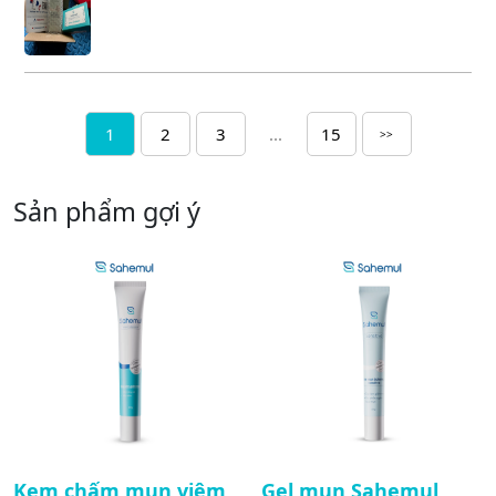
1
2
3
...
15
>>
Sản phẩm gợi ý
Kem chấm mụn viêm
Gel mụn Sahemul