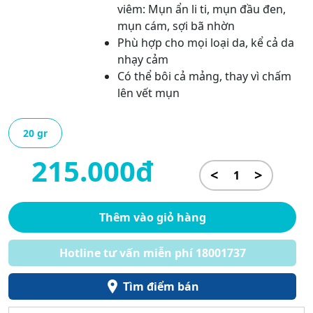
viêm: Mụn ẩn li ti, mụn đầu đen,
mụn cám, sợi bã nhờn
Phù hợp cho mọi loại da, kể cả da
nhạy cảm
Có thể bôi cả mảng, thay vì chấm
lên vết mụn
20 gr
215.000đ
<
>
Thêm vào giỏ hàng
Hotline tư vấn miễn phí 18001737
Tìm điểm bán