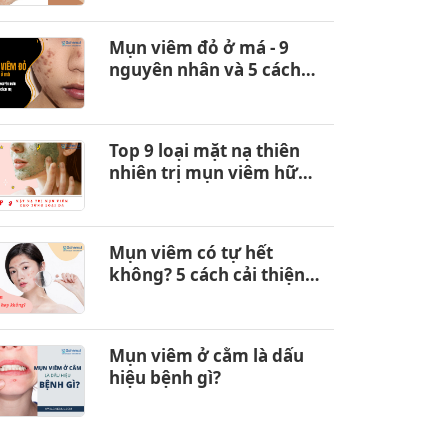
Mụn viêm đỏ ở má - 9
nguyên nhân và 5 cách
trị hiệu quả
Top 9 loại mặt nạ thiên
nhiên trị mụn viêm hữu
hiệu
Mụn viêm có tự hết
không? 5 cách cải thiện
hữu hiệu
Mụn viêm ở cằm là dấu
hiệu bệnh gì?