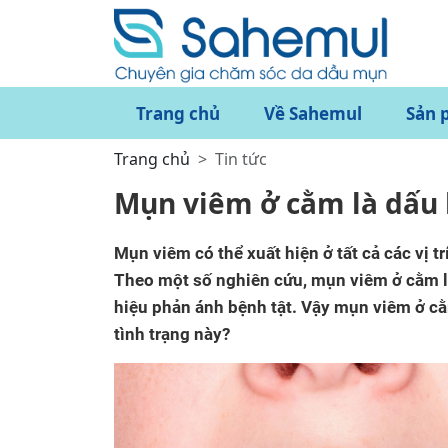
Trang chủ
Về Sahemul
Sản 
Trang chủ
Tin tức
Mụn viêm ở cằm là dấu 
Mụn viêm có thể xuất hiện ở tất cả các vị 
Theo một số nghiên cứu, mụn viêm ở cằm là 
hiệu phản ánh bệnh tật. Vậy mụn viêm ở cằm
tình trạng này?