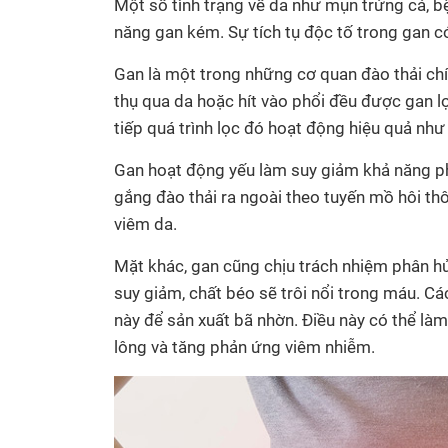
Một số tình trạng về da như mụn trứng cá, b
năng gan kém. Sự tích tụ độc tố trong gan có
Gan là một trong những cơ quan đào thải chí
thụ qua da hoặc hít vào phổi đều được gan l
tiếp quá trình lọc đó hoạt động hiệu quả như
Gan hoạt động yếu làm suy giảm khả năng phâ
gắng đào thải ra ngoài theo tuyến mồ hôi th
viêm da.
Mặt khác, gan cũng chịu trách nhiệm phân h
suy giảm, chất béo sẽ trôi nổi trong máu. C
này để sản xuất bã nhờn. Điều này có thể làm 
lông và tăng phản ứng viêm nhiễm.