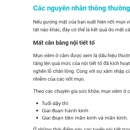
Các nguyên nhân thông thườn
Nếu gương mặt của bạn xuất hiện nốt mụn v
tật nào khác, đây có thể là kết quả do mất c
Mất cân bằng nội tiết tố
Mụn viêm ở cằm được xem là dấu hiệu thường 
tăng lên quá mức của nội tiết tố đã kích hoạ
nghẽn lỗ chân lông. Cùng với sự xâm nhập củ
nhiễm của các nốt mụn.
Theo các chuyên gia sức khỏe, mụn viêm ở cằ
Tuổi dậy thì
Giai đoạn hành kinh
Giai đoạn tiền mãn kinh và mãn kinh.
Ở những thời điểm này, các tuyến nội tiết tr