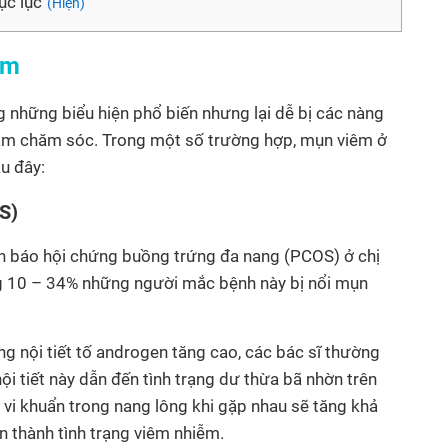
c lục
(Hiện)
ằm
g những biểu hiện phổ biến nhưng lại dễ bị các nàng
 tâm chăm sóc. Trong một số trường hợp, mụn viêm ở
u đây:
S)
h báo hội chứng buồng trứng đa nang (PCOS) ở chị
ng 10 – 34% những người mắc bệnh này bị nổi mụn
 nội tiết tố androgen tăng cao, các bác sĩ thường
i tiết này dẫn đến tình trạng dư thừa bã nhờn trên
à vi khuẩn trong nang lông khi gặp nhau sẽ tăng khả
n thành tình trạng viêm nhiễm.