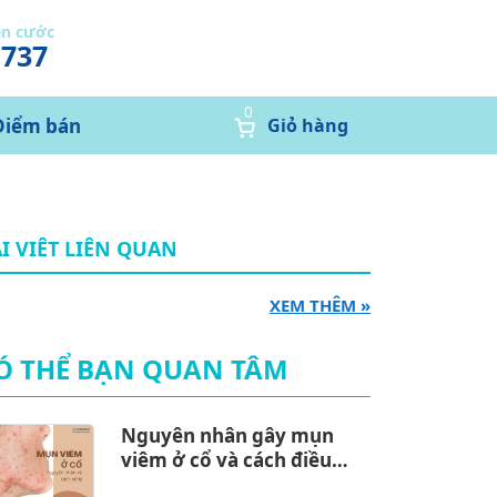
ễn cước
1737
0
Điểm bán
Giỏ hàng
I VIÊT LIÊN QUAN
XEM THÊM »
Ó THỂ BẠN QUAN TÂM
Nguyên nhân gây mụn
viêm ở cổ và cách điều
trị hiệu quả