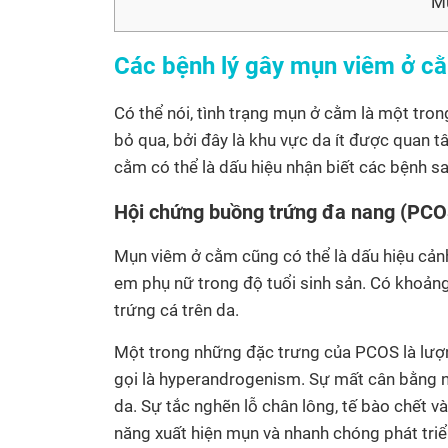
Mụ
Các bệnh lý gây mụn viêm ở c
Có thể nói, tình trạng mụn ở cằm là một tron
bỏ qua, bởi đây là khu vực da ít được quan
cằm có thể là dấu hiệu nhận biết các bệnh sa
Hội chứng buồng trứng đa nang (PCO
Mụn viêm ở cằm cũng có thể là dấu hiệu cản
em phụ nữ trong độ tuổi sinh sản. Có khoả
trứng cá trên da.
Một trong những đặc trưng của PCOS là lượng
gọi là hyperandrogenism. Sự mất cân bằng nộ
da. Sự tắc nghẽn lỗ chân lông, tế bào chết v
năng xuất hiện mụn và nhanh chóng phát triể