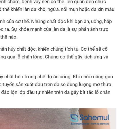
ệnh chàm, bệnh vảy nến có thể liên quan đến chức
 thể khiến làn da khô, ngứa, nổi mụn hoặc da xỉn màu.
nh của cơ thể. Những chất độc khi bạn ăn, uống, hấp
ọc ra. Sự khỏe mạnh của làn da là sự phản ánh trực
 thế nào.
n hủy chất độc, khiến chúng tích tụ. Cơ thể sẽ cố
ông qua lỗ chân lông. Chúng có thể gây kích ứng và
ủy chất béo trong chế độ ăn uống. Khi chức năng gan
ác tuyến sản xuất dầu trên da sẽ dùng lượng mỡ thừa
đảo lộn lớp dầu tự nhiên trên da gây bít tắc lỗ chân