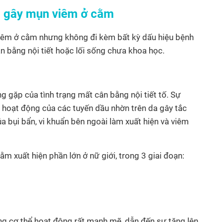
g gây mụn viêm ở cằm
iêm ở cằm nhưng không đi kèm bất kỳ dấu hiệu bệnh
ân bằng nội tiết hoặc lối sống chưa khoa học.
gặp của tình trạng mất cân bằng nội tiết tố. Sự
t hoạt động của các tuyến dầu nhờn trên da gây tắc
a bụi bẩn, vi khuẩn bên ngoài làm xuất hiện và viêm
m xuất hiện phần lớn ở nữ giới, trong 3 giai đoạn:
ong cơ thể hoạt động rất mạnh mẽ, dẫn đến sự tăng lên