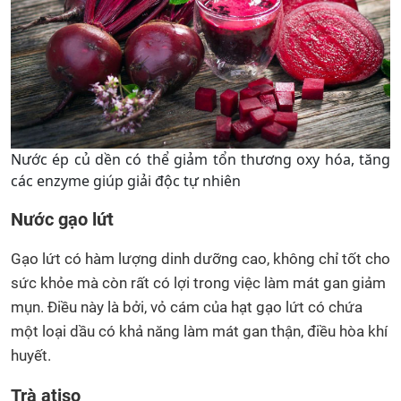
Nước ép củ dền có thể giảm tổn thương oxy hóa, tăng
các enzyme giúp giải độc tự nhiên
Nước gạo lứt
Gạo lứt có hàm lượng dinh dưỡng cao, không chỉ tốt cho
sức khỏe mà còn rất có lợi trong việc làm mát gan giảm
mụn. Điều này là bởi, vỏ cám của hạt gạo lứt có chứa
một loại dầu có khả năng làm mát gan thận, điều hòa khí
huyết.
Trà atiso