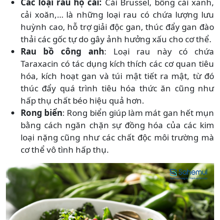
Các loại rau họ cải:
Cải Brussel, bông cải xanh,
cải xoăn,… là những loại rau có chứa lượng lưu
huỳnh cao, hỗ trợ giải độc gan, thúc đẩy gan đào
thải các gốc tự do gây ảnh hưởng xấu cho cơ thể.
Rau bồ công anh
: Loại rau này có chứa
Taraxacin có tác dụng kích thích các cơ quan tiêu
hóa, kích hoạt gan và túi mật tiết ra mật, từ đó
thúc đẩy quá trình tiêu hóa thức ăn cũng như
hấp thụ chất béo hiệu quả hơn.
Rong biển
: Rong biển giúp làm mát gan hết mụn
bằng cách ngăn chặn sự đồng hóa của các kim
loại nặng cũng như các chất độc môi trường mà
cơ thể vô tình hấp thụ.