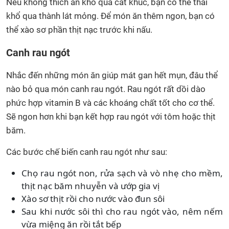
Nếu không thích ăn khổ qua cắt khúc, bạn có thể thái
khổ qua thành lát mỏng. Để món ăn thêm ngon, bạn có
thể xào sơ phần thịt nạc trước khi nấu.
Canh rau ngót
Nhắc đến những món ăn giúp mát gan hết mụn, đâu thể
nào bỏ qua món canh rau ngót. Rau ngót rất dồi dào
phức hợp vitamin B và các khoáng chất tốt cho cơ thể.
Sẽ ngon hơn khi bạn kết hợp rau ngót với tôm hoặc thịt
băm.
Các bước chế biến canh rau ngót như sau:
Chọ rau ngót non, rửa sạch và vò nhẹ cho mềm,
thịt nạc băm nhuyễn và ướp gia vị
Xào sơ thịt rồi cho nước vào đun sôi
Sau khi nước sôi thì cho rau ngót vào, nêm nếm
vừa miệng ăn rồi tắt bếp