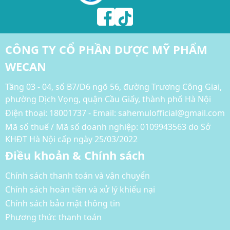
CÔNG TY CỔ PHẦN DƯỢC MỸ PHẨM
WECAN
Tầng 03 - 04, số B7/D6 ngõ 56, đường Trương Công Giai,
phường Dịch Vọng, quận Cầu Giấy, thành phố Hà Nội
Điện thoại:
18001737 - Email: sahemulofficial@gmail.com
Mã số thuế / Mã số doanh nghiệp: 0109943563 do Sở
KHĐT Hà Nội cấp ngày 25/03/2022
Điều khoản & Chính sách
Chính sách thanh toán và vận chuyển
Chính sách hoàn tiền và xử lý khiếu nại
Chính sách bảo mật thông tin
Phương thức thanh toán