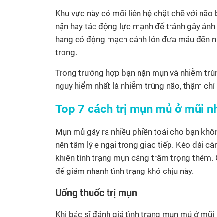
Khu vực này có mối liên hệ chặt chẽ với não 
nặn hay tác động lực mạnh để tránh gây ảnh
hang có động mạch cảnh lớn đưa máu đến não
trong.
Trong trường hợp bạn nặn mụn và nhiễm trùng
nguy hiểm nhất là nhiễm trùng não, thậm ch
Top 7 cách trị mụn mủ ở mũi nh
Mụn mủ gây ra nhiều phiền toái cho bạn khô
nên tâm lý e ngại trong giao tiếp. Kéo dài cà
khiến tình trạng mụn càng trầm trọng thêm. 
để giảm nhanh tình trạng khó chịu này.
Uống thuốc trị mụn
Khi bác sĩ đánh giá tình trạng mụn mủ ở mũi bạ