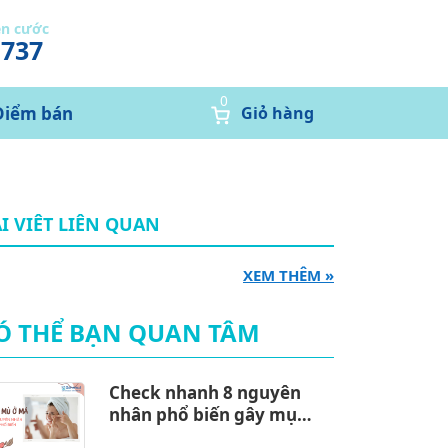
ễn cước
1737
0
Điểm bán
Giỏ hàng
I VIÊT LIÊN QUAN
XEM THÊM »
Ó THỂ BẠN QUAN TÂM
Check nhanh 8 nguyên
nhân phổ biến gây mụn
mủ ở má