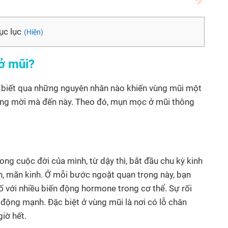
c lục
(Hiện)
ở mũi?
ần biết qua những nguyên nhân nào khiến vùng mũi một
hông mời mà đến này. Theo đó, mụn mọc ở mũi thông
ong cuộc đời của mình, từ dậy thì, bắt đầu chu kỳ kinh
nh, mãn kinh. Ở mỗi bước ngoặt quan trọng này, bạn
t tố với nhiều biến động hormone trong cơ thể. Sự rối
t động mạnh. Đặc biệt ở vùng mũi là nơi có lỗ chân
giờ hết.