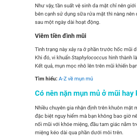
Như vậy, tần suất vệ sinh da mặt chỉ nên giới
bên cạnh sử dụng sữa rửa mặt thì nàng nên 
sau một ngày dài hoạt động.
Viêm tiền đình mũi
Tình trạng này xảy ra ở phần trước hốc mũi d
Khi đó, vi khuẩn
Staphylococcus
hình thành l
Kết quả, mụn mọc nhô lên trên mũi khiến bạn
Tìm hiểu:
A-Z về mụn mủ
Có nên nặn mụn mủ ở mũi hay
Nhiều chuyên gia nhận định trên khuôn mặt m
đặc biệt nguy hiểm mà bạn không bao giờ nê
nối mũi với khóe miệng, đầu tam giác nằm tr
miệng kéo dài qua phần dưới môi trên.