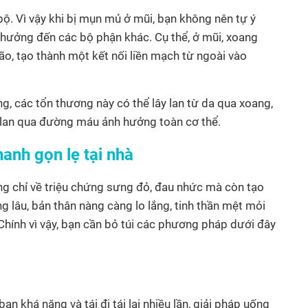
bộ. Vì vậy khi bị mụn mủ ở mũi, bạn không nên tự ý
 hưởng đến các bộ phận khác. Cụ thể, ở mũi, xoang
, tạo thành một kết nối liền mạch từ ngoài vào
, các tổn thương này có thể lây lan từ da qua xoang,
í lan qua đường máu ảnh hưởng toàn cơ thể.
anh gọn lẹ tại nhà
ng chỉ về triệu chứng sưng đỏ, đau nhức mà còn tạo
ng lâu, bản thân nàng càng lo lắng, tinh thần mệt mỏi
Chính vì vậy, bạn cần bỏ túi các phương pháp dưới đây
n khá nặng và tái đi tái lại nhiều lần, giải pháp uống