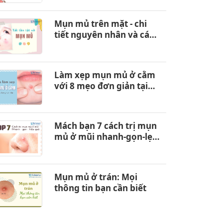
Mụn mủ trên mặt - chi
tiết nguyên nhân và cách
loại bỏ
Làm xẹp mụn mủ ở cằm
với 8 mẹo đơn giản tại
nhà
Mách bạn 7 cách trị mụn
mủ ở mũi nhanh-gọn-lẹ
tại nhà
Mụn mủ ở trán: Mọi
thông tin bạn cần biết