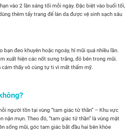
 hạn vào 2 lần sáng tối mỗi ngày. Đặc biệt vào buổi tối,
dùng thêm tẩy trang để làn da được vệ sinh sạch sâu
o bạn đeo khuyên hoặc ngoáy, hỉ mũi quá nhiều lần.
àm xuất hiện các nốt sưng trắng, đỏ bên trong mũi.
 cảm thấy vô cùng tự ti vì mất thẩm mỹ.
 không?
ỗi người tồn tại vùng “tam giác tử thần” – Khu vực
n nặn mụn. Theo đó, “tam giác tử thần” là vùng mặt
ên sống mũi, góc tam giác bắt đầu hai bên khóe