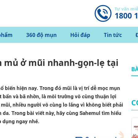
Tư vấn mi
1800 
phẩm
360 độ mụn
Hỏi đáp
Tin tức
n mủ ở mũi nhanh-gọn-lẹ tại
BÀ
ổ biến hiện nay. Trong đó mũi là vị trí dễ mọc mụn
ất bẩn và bã nhờn, là môi trường vô cùng thuận lợi
C
mũi, nhiều người vô cùng lo lắng vì không biết phải
n da. Trong bài viết này, hãy cùng Sahemul tìm hiểu
p dụng ngay nhé.