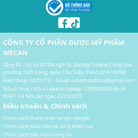
CÔNG TY CỔ PHẦN DƯỢC MỸ PHẨM
WECAN
Tầng 03 - 04, số B7/D6 ngõ 56, đường Trương Công Giai,
phường Dịch Vọng, quận Cầu Giấy, thành phố Hà Nội
Điện thoại:
18001737 - Email: sahemulofficial@gmail.com
Mã số thuế / Mã số doanh nghiệp: 0109943563 do Sở
KHĐT Hà Nội cấp ngày 25/03/2022
Điều khoản & Chính sách
Chính sách thanh toán và vận chuyển
Chính sách hoàn tiền và xử lý khiếu nại
Chính sách bảo mật thông tin