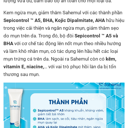
lượng vừa đủ, đảm bảo độ an toàn cho mọi loại da.
Kem ngừa mụn, giảm thâm Sahemul với các thành phần
Sepicontrol ™ A5, BHA, Kojic Dipalmitate, AHA
hữu hiệu
trong việc cải thiện và ngăn ngừa mụn, giảm thâm sẹo
do mụn trên da. Trong đó, bộ đôi
Sepicontrol ™ A5 và
BHA
với cơ chế tác động lên nốt mụn theo nhiều hướng
và làm khô nhân mụn, có tác dụng lên hầu hết các loại
mụn trứng cá trên da. Ngoài ra Sahemul còn có
kẽm,
vitamin E, niacine,
… với vai trò phục hồi làn da bị tổn
thương sau mụn.