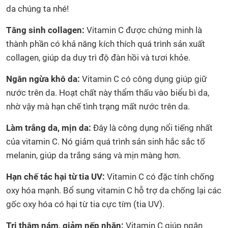
da chúng ta nhé!
Tăng sinh collagen:
Vitamin C được chứng minh là
thành phần có khả năng kích thích quá trình sản xuất
collagen, giúp da duy trì độ đàn hồi và tươi khỏe.
Ngăn ngừa khô da:
Vitamin C có công dụng giúp giữ
nước trên da. Hoạt chất này thẩm thấu vào biểu bì da,
nhờ vậy mà hạn chế tình trạng mất nước trên da.
Làm trắng da, mịn da:
Đây là công dụng nổi tiếng nhất
của vitamin C. Nó giảm quá trình sản sinh hắc sắc tố
melanin, giúp da trắng sáng và mịn màng hơn.
Hạn chế tác hại từ tia UV:
Vitamin C có đặc tính chống
oxy hóa mạnh. Bổ sung vitamin C hỗ trợ da chống lại các
gốc oxy hóa có hại từ tia cực tím (tia UV).
Trị thâm nám, giảm nếp nhăn:
Vitamin C giúp ngăn