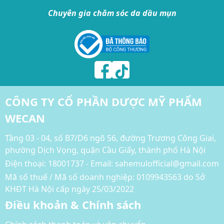
Chuyên gia chăm sóc da dầu mụn
CÔNG TY CỔ PHẦN DƯỢC MỸ PHẨM
WECAN
Tầng 03 - 04, số B7/D6 ngõ 56, đường Trương Công Giai,
phường Dịch Vọng, quận Cầu Giấy, thành phố Hà Nội
Điện thoại:
18001737 - Email: sahemulofficial@gmail.com
Mã số thuế / Mã số doanh nghiệp: 0109943563 do Sở
KHĐT Hà Nội cấp ngày 25/03/2022
Điều khoản & Chính sách