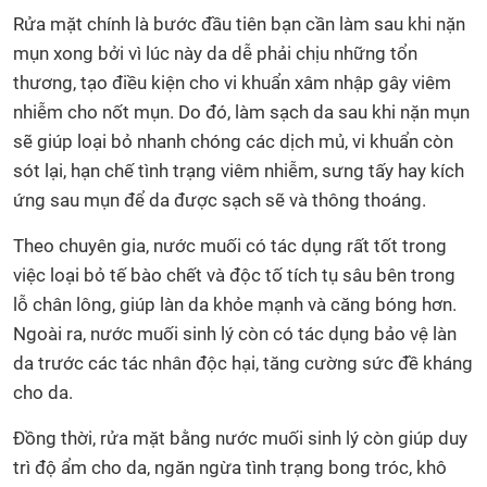
Rửa mặt chính là bước đầu tiên bạn cần làm sau khi nặn
mụn xong bởi vì lúc này da dễ phải chịu những tổn
thương, tạo điều kiện cho vi khuẩn xâm nhập gây viêm
nhiễm cho nốt mụn. Do đó, làm sạch da sau khi nặn mụn
sẽ giúp loại bỏ nhanh chóng các dịch mủ, vi khuẩn còn
sót lại, hạn chế tình trạng viêm nhiễm, sưng tấy hay kích
ứng sau mụn để da được sạch sẽ và thông thoáng.
Theo chuyên gia, nước muối có tác dụng rất tốt trong
việc loại bỏ tế bào chết và độc tố tích tụ sâu bên trong
lỗ chân lông, giúp làn da khỏe mạnh và căng bóng hơn.
Ngoài ra, nước muối sinh lý còn có tác dụng bảo vệ làn
da trước các tác nhân độc hại, tăng cường sức đề kháng
cho da.
Đồng thời, rửa mặt bằng nước muối sinh lý còn giúp duy
trì độ ẩm cho da, ngăn ngừa tình trạng bong tróc, khô