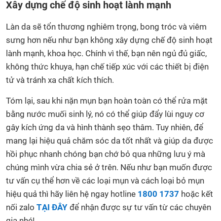
Xây dựng chế độ sinh hoạt lành mạnh
Làn da sẽ tổn thương nghiêm trọng, bong tróc và viêm
sưng hơn nếu như bạn không xây dựng chế độ sinh hoạt
lành mạnh, khoa học. Chính vì thế, bạn nên ngủ đủ giấc,
không thức khuya, hạn chế tiếp xúc với các thiết bị điện
tử và tránh xa chất kích thích.
Tóm lại, sau khi nặn mụn bạn hoàn toàn có thể rửa mặt
bằng nước muối sinh lý, nó có thể giúp đẩy lùi nguy cơ
gây kích ứng da và hình thành sẹo thâm. Tuy nhiên, để
mang lại hiệu quả chăm sóc da tốt nhất và giúp da được
hồi phục nhanh chóng bạn chớ bỏ qua những lưu ý mà
chúng mình vừa chia sẻ ở trên. Nếu như bạn muốn được
tư vấn cụ thể hơn về các loại mụn và cách loại bỏ mụn
hiệu quả thì hãy liên hệ ngay hotline
1800 1737
hoặc kết
nối zalo
TẠI ĐÂY
để nhận được sự tư vấn từ các chuyên
gia nhé!