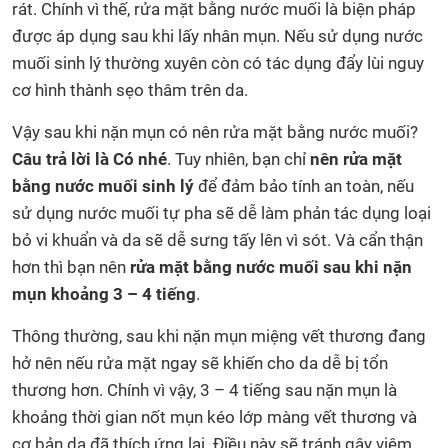
rát. Chính vì thế, rửa mặt bằng nước muối là biện pháp
được áp dụng sau khi lấy nhân mụn. Nếu sử dụng nước
muối sinh lý thường xuyên còn có tác dụng đẩy lùi nguy
cơ hình thành sẹo thâm trên da.
Vậy sau khi nặn mụn có nên rửa mặt bằng nước muối?
Câu trả lời là Có nhé
. Tuy nhiên, bạn chỉ
nên rửa mặt
bằng nước muối sinh lý
để đảm bảo tính an toàn, nếu
sử dụng nước muối tự pha sẽ dễ làm phản tác dụng loại
bỏ vi khuẩn và da sẽ dễ sưng tấy lên vì sót. Và cẩn thận
hơn thì bạn nên
rửa mặt bằng nước muối sau khi nặn
mụn khoảng 3 – 4 tiếng
.
Thông thường, sau khi nặn mụn miệng vết thương đang
hở nên nếu rửa mặt ngay sẽ khiến cho da dễ bị tổn
thương hơn. Chính vì vậy, 3 – 4 tiếng sau nặn mụn là
khoảng thời gian nốt mụn kéo lớp màng vết thương và
cơ bản da đã thích ứng lại. Điều này sẽ tránh gây viêm