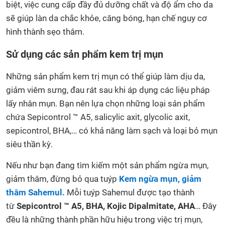
biệt, việc cung cấp đầy đủ dưỡng chất và độ ẩm cho da
sẽ giúp làn da chắc khỏe, căng bóng, hạn chế nguy cơ
hình thành sẹo thâm.
Sử dụng các sản phẩm kem trị mụn
Những sản phẩm kem trị mụn có thể giúp làm dịu da,
giảm viêm sưng, đau rát sau khi áp dụng các liệu pháp
lấy nhân mụn. Bạn nên lựa chọn những loại sản phẩm
chứa Sepicontrol ™ A5, salicylic axit, glycolic axit,
sepicontrol, BHA,… có khả năng làm sạch và loại bỏ mụn
siêu thần kỳ.
Nếu như bạn đang tìm kiếm một sản phẩm ngừa mụn,
giảm thâm, đừng bỏ qua tuýp
Kem ngừa mụn, giảm
thâm Sahemul.
Mỗi tuýp Sahemul được tạo thành
từ
Sepicontrol ™ A5, BHA, Kojic Dipalmitate, AHA
… Đây
đều là những thành phần hữu hiệu trong việc trị mụn,