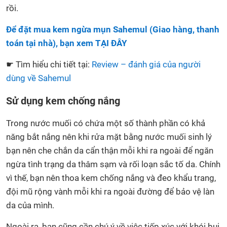
rồi.
Để đặt mua kem ngừa mụn Sahemul (Giao hàng, thanh
toán tại nhà), bạn xem
TẠI ĐÂY
☛ Tìm hiểu chi tiết tại:
Review – đánh giá của người
dùng về Sahemul
Sử dụng kem chống nắng
Trong nước muối có chứa một số thành phần có khả
năng bắt nắng nên khi rửa mặt bằng nước muối sinh lý
bạn nên che chắn da cẩn thận mỗi khi ra ngoài để ngăn
ngừa tình trạng da thâm sạm và rối loạn sắc tố da. Chính
vì thế, bạn nên thoa kem chống nắng và đeo khẩu trang,
đội mũ rộng vành mỗi khi ra ngoài đường để bảo vệ làn
da của mình.
Ngoài ra, bạn cũng cần chú ý về việc tiếp xúc với khói bụi