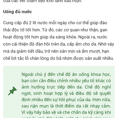
của các vết thâm sẹo khó lành sau mụn.
Uống đủ nước
Cung cấp đủ 2 lít nước mỗi ngày cho cơ thể giúp đào
thải độc tố tốt hơn. Từ đó, các cơ quan như thận, gan
hoạt động tốt hơn giúp da sáng khỏe. Ngoài ra, nước
còn cải thiện độ đàn hồi trên da, cấp ẩm cho da. Nhờ vậy
mà da giảm tiết dầu, trở nên săn mịn và ẩm mượt, hạn
chế bít tắc lỗ chân lông do bã nhờn được sản xuất nhiều.
Ngoài chú ý đến chế độ ăn uống khoa học,
bạn còn cần điều chỉnh nhiều yếu tố khác có
ảnh hưởng trực tiếp đến da. Chế độ nghỉ
ngơi, sinh hoạt hợp lý và điều độ sẽ quyết
định nhiều đến sự hồi phục của da. Hơn nữa,
sau nặn mụn là thời điểm da rất nhạy cảm.
Vì vậy hãy bảo vệ và che chắn da kỹ càng khi