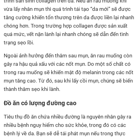
trình sản sinh collagen trên da. Nếu ăn rau muống khi
vừa lấy nhân mụn thì quá trình tái tạo “da mới” sẽ được
tăng cường khiến tổn thương trên da được liền lại nhanh
chóng hơn. Trong trường hợp collagen được sản xuất
quá mức, vết nặn lành lại nhanh chóng sẽ dẫn đến tình
trạng sẹo lồi.
Ngoài ảnh hưởng đến thâm sau mụn, ăn rau muống còn
gây ra hậu quả xấu với các nốt mụn. Do một số chất có
trong rau muống sẽ khiến mật độ melanin trong các nốt
mụn tăng cao. Từ đó, sau khi lấy cồi mụn, chúng sẽ biến
thành thâm sẹo khi lành.
Đồ ăn có lượng đường cao
Tiêu thụ đồ ăn chứa nhiều đường là nguyên nhân gây ra
nhiều bệnh nguy hiểm cho sức khỏe, trong đó có các
bệnh lý về da. Bạn sẽ dễ tái phát mụn nếu trong thực