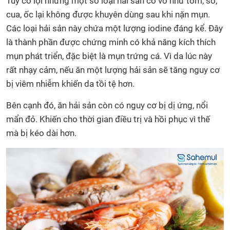
Tuy có lợi nhưng một số loại hải sản có vỏ như tôm, sò,
cua, ốc lại không được khuyên dùng sau khi nặn mụn.
Các loại hải sản này chứa một lượng iodine đáng kể. Đây
là thành phần được chứng minh có khả năng kích thích
mụn phát triển, đặc biệt là mụn trứng cá. Vì da lúc này
rất nhạy cảm, nếu ăn một lượng hải sản sẽ tăng nguy cơ
bị viêm nhiễm khiến da tồi tệ hơn.
Bên cạnh đó, ăn hải sản còn có nguy cơ bị dị ứng, nổi
mẩn đỏ. Khiến cho thời gian điều trị và hồi phục vì thế
mà bị kéo dài hơn.