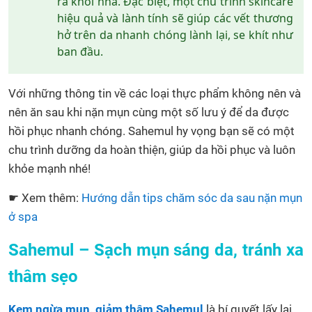
ra khỏi nhà. Đặc biệt, một chu trình skincare
hiệu quả và lành tính sẽ giúp các vết thương
hở trên da nhanh chóng lành lại, se khít như
ban đầu.
Với những thông tin về các loại thực phẩm không nên và
nên ăn sau khi nặn mụn cùng một số lưu ý để da được
hồi phục nhanh chóng. Sahemul hy vọng bạn sẽ có một
chu trình dưỡng da hoàn thiện, giúp da hồi phục và luôn
khỏe mạnh nhé!
☛ Xem thêm:
Hướng dẫn tips chăm sóc da sau nặn mụn
ở spa
Sahemul – Sạch mụn sáng da, tránh xa
thâm sẹo
Kem ngừa mụn, giảm thâm Sahemul
là bí quyết lấy lại