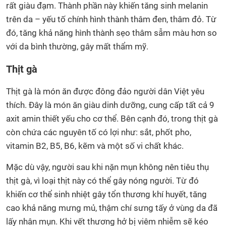
rất giàu đạm. Thành phần này khiến tăng sinh melanin
trên da – yếu tố chính hình thành thâm đen, thâm đỏ. Từ
đó, tăng khả năng hình thành sẹo thâm sẫm màu hơn so
với da bình thường, gây mất thẩm mỹ.
Thịt gà
Thịt gà là món ăn được đông đảo người dân Việt yêu
thích. Đây là món ăn giàu dinh dưỡng, cung cấp tất cả 9
axit amin thiết yếu cho cơ thể. Bên cạnh đó, trong thịt gà
còn chứa các nguyên tố có lợi như: sắt, phốt pho,
vitamin B2, B5, B6, kẽm và một số vi chất khác.
Mặc dù vậy, người sau khi nặn mụn không nên tiêu thụ
thịt gà, vì loại thịt này có thể gây nóng người. Từ đó
khiến cơ thể sinh nhiệt gây tổn thương khí huyết, tăng
cao khả năng mưng mủ, thậm chí sưng tấy ở vùng da đã
lấy nhân mụn. Khi vết thương hở bị viêm nhiễm sẽ kéo