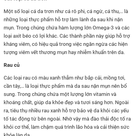
Một số loại cá da trơn như cá rô phi, cá ngừ, cá thu,… là
những loại thực phẩm hỗ trợ làm lành da sau khi nặn
mụn. Trong chúng chứa hàm lượng lớn Omega-3 và các
loại axit béo có lợi khác. Các thành phần này giúp hỗ trợ
kháng viêm, có hiệu quả trong việc ngăn ngừa các hiện
tượng viêm vết thương mụn hay nhiễm khuẩn trên da.
Rau củ
Các loại rau có màu xanh thẫm như bắp cải, mồng tơi,
cần tây,… là loại thực phẩm mà da sau nặn mụn nên bổ
sung. Trong chúng chứa một lượng lớn vitamin và
khoáng chất, giúp da khỏe đẹp và tươi sáng hơn. Ngoài
ra, tiêu thụ nhiều rau xanh hỗ trợ bảo vệ da khỏi các yếu
tố tác động từ bên ngoài. Nhờ vậy mà đào thải độc tố ra
khỏi cơ thể, làm chậm quá trình lão hóa và cải thiện sức
khỏe làn da.