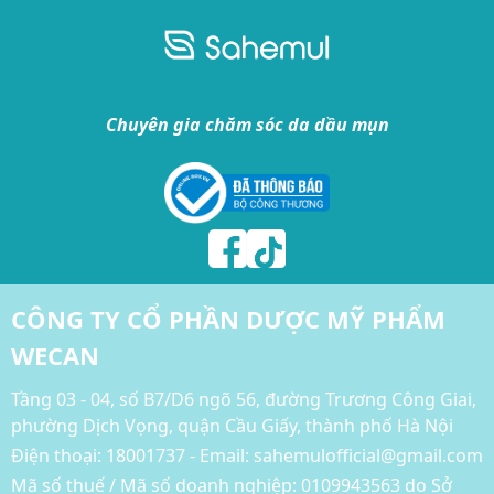
Chuyên gia chăm sóc da dầu mụn
CÔNG TY CỔ PHẦN DƯỢC MỸ PHẨM
WECAN
Tầng 03 - 04, số B7/D6 ngõ 56, đường Trương Công Giai,
phường Dịch Vọng, quận Cầu Giấy, thành phố Hà Nội
Điện thoại:
18001737 - Email: sahemulofficial@gmail.com
Mã số thuế / Mã số doanh nghiệp: 0109943563 do Sở