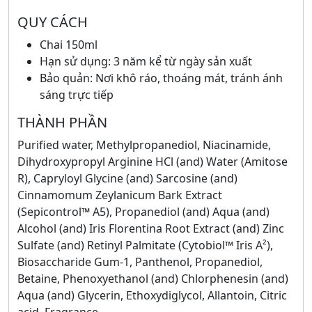
QUY CÁCH
Chai 150ml
Hạn sử dụng: 3 năm kể từ ngày sản xuất
Bảo quản: Nơi khô ráo, thoáng mát, tránh ánh
sáng trực tiếp
THÀNH PHẦN
Purified water, Methylpropanediol, Niacinamide,
Dihydroxypropyl Arginine HCl (and) Water (Amitose
R), Capryloyl Glycine (and) Sarcosine (and)
Cinnamomum Zeylanicum Bark Extract
(Sepicontrol™ A5), Propanediol (and) Aqua (and)
Alcohol (and) Iris Florentina Root Extract (and) Zinc
Sulfate (and) Retinyl Palmitate (Cytobiol™ Iris A²),
Biosaccharide Gum-1, Panthenol, Propanediol,
Betaine, Phenoxyethanol (and) Chlorphenesin (and)
Aqua (and) Glycerin, Ethoxydiglycol, Allantoin, Citric