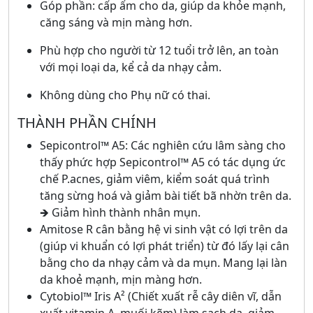
Góp phần: cấp ẩm cho da, giúp da khỏe mạnh,
căng sáng và mịn màng hơn.
Phù hợp cho người từ 12 tuổi trở lên, an toàn
với mọi loại da, kể cả da nhạy cảm.
Không dùng cho Phụ nữ có thai.
THÀNH PHẦN CHÍNH
Sepicontrol™ A5: Các nghiên cứu lâm sàng cho
thấy phức hợp Sepicontrol™ A5 có tác dụng ức
chế P.acnes, giảm viêm, kiểm soát quá trình
tăng sừng hoá và giảm bài tiết bã nhờn trên da.
🡺 Giảm hình thành nhân mụn.
Amitose R cân bằng hệ vi sinh vật có lợi trên da
(giúp vi khuẩn có lợi phát triển) từ đó lấy lại cân
bằng cho da nhạy cảm và da mụn. Mang lại làn
da khoẻ mạnh, mịn màng hơn.
Cytobiol™ Iris A² (Chiết xuất rễ cây diên vĩ, dẫn