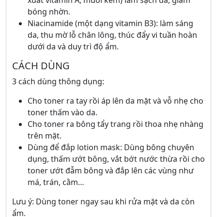
xuất vitamin A, muối kẽm) làm sạch da, giảm
bóng nhờn.
Niacinamide (một dạng vitamin B3): làm sáng
da, thu mờ lỗ chân lông, thúc đẩy vi tuần hoàn
dưới da và duy trì độ ẩm.
CÁCH DÙNG
3 cách dùng thông dụng:
Cho toner ra tay rồi áp lên da mặt và vỗ nhẹ cho
toner thấm vào da.
Cho toner ra bông tẩy trang rồi thoa nhẹ nhàng
trên mặt.
Dùng để đắp lotion mask: Dùng bông chuyên
dụng, thấm ướt bông, vắt bớt nước thừa rồi cho
toner ướt đẫm bông và đắp lên các vùng như
má, trán, cằm…
Lưu ý: Dùng toner ngay sau khi rửa mặt và da còn
ẩm.