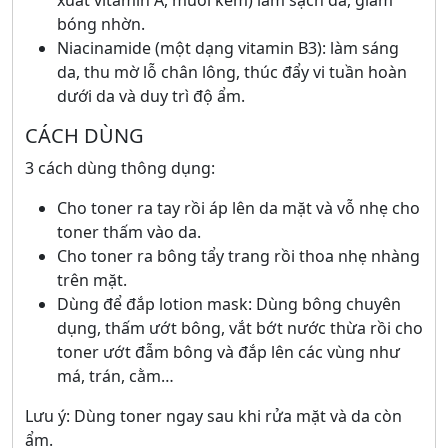
xuất vitamin A, muối kẽm) làm sạch da, giảm
bóng nhờn.
Niacinamide (một dạng vitamin B3): làm sáng
da, thu mờ lỗ chân lông, thúc đẩy vi tuần hoàn
dưới da và duy trì độ ẩm.
CÁCH DÙNG
3 cách dùng thông dụng:
Cho toner ra tay rồi áp lên da mặt và vỗ nhẹ cho
toner thấm vào da.
Cho toner ra bông tẩy trang rồi thoa nhẹ nhàng
trên mặt.
Dùng để đắp lotion mask: Dùng bông chuyên
dụng, thấm ướt bông, vắt bớt nước thừa rồi cho
toner ướt đẫm bông và đắp lên các vùng như
má, trán, cằm…
Lưu ý: Dùng toner ngay sau khi rửa mặt và da còn
ẩm.