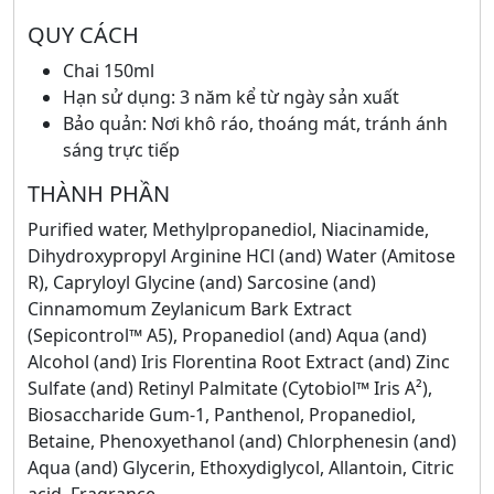
QUY CÁCH
Chai 150ml
Hạn sử dụng: 3 năm kể từ ngày sản xuất
Bảo quản: Nơi khô ráo, thoáng mát, tránh ánh
sáng trực tiếp
THÀNH PHẦN
Purified water, Methylpropanediol, Niacinamide,
Dihydroxypropyl Arginine HCl (and) Water (Amitose
R), Capryloyl Glycine (and) Sarcosine (and)
Cinnamomum Zeylanicum Bark Extract
(Sepicontrol™ A5), Propanediol (and) Aqua (and)
Alcohol (and) Iris Florentina Root Extract (and) Zinc
Sulfate (and) Retinyl Palmitate (Cytobiol™ Iris A²),
Biosaccharide Gum-1, Panthenol, Propanediol,
Betaine, Phenoxyethanol (and) Chlorphenesin (and)
Aqua (and) Glycerin, Ethoxydiglycol, Allantoin, Citric