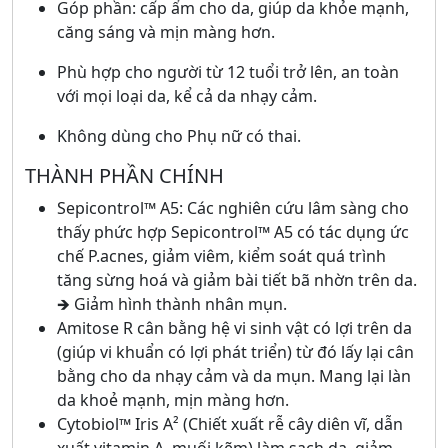
Góp phần: cấp ẩm cho da, giúp da khỏe mạnh,
căng sáng và mịn màng hơn.
Phù hợp cho người từ 12 tuổi trở lên, an toàn
với mọi loại da, kể cả da nhạy cảm.
Không dùng cho Phụ nữ có thai.
THÀNH PHẦN CHÍNH
Sepicontrol™ A5: Các nghiên cứu lâm sàng cho
thấy phức hợp Sepicontrol™ A5 có tác dụng ức
chế P.acnes, giảm viêm, kiểm soát quá trình
tăng sừng hoá và giảm bài tiết bã nhờn trên da.
🡺 Giảm hình thành nhân mụn.
Amitose R cân bằng hệ vi sinh vật có lợi trên da
(giúp vi khuẩn có lợi phát triển) từ đó lấy lại cân
bằng cho da nhạy cảm và da mụn. Mang lại làn
da khoẻ mạnh, mịn màng hơn.
Cytobiol™ Iris A² (Chiết xuất rễ cây diên vĩ, dẫn