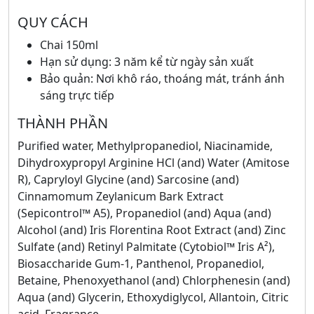
QUY CÁCH
Chai 150ml
Hạn sử dụng: 3 năm kể từ ngày sản xuất
Bảo quản: Nơi khô ráo, thoáng mát, tránh ánh
sáng trực tiếp
THÀNH PHẦN
Purified water, Methylpropanediol, Niacinamide,
Dihydroxypropyl Arginine HCl (and) Water (Amitose
R), Capryloyl Glycine (and) Sarcosine (and)
Cinnamomum Zeylanicum Bark Extract
(Sepicontrol™ A5), Propanediol (and) Aqua (and)
Alcohol (and) Iris Florentina Root Extract (and) Zinc
Sulfate (and) Retinyl Palmitate (Cytobiol™ Iris A²),
Biosaccharide Gum-1, Panthenol, Propanediol,
Betaine, Phenoxyethanol (and) Chlorphenesin (and)
Aqua (and) Glycerin, Ethoxydiglycol, Allantoin, Citric