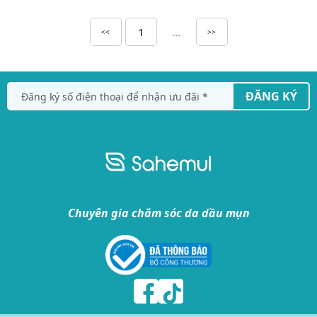
1
...
<<
>>
ĐĂNG KÝ
Chuyên gia chăm sóc da dầu mụn