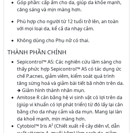
Góp phần: cấp ẩm cho da, giúp da khỏe mạnh,
căng sáng và mịn màng hơn.
Phù hợp cho người từ 12 tuổi trở lên, an toàn
với mọi loại da, kể cả da nhạy cảm.
Không dùng cho Phụ nữ có thai.
THÀNH PHẦN CHÍNH
Sepicontrol™ A5: Các nghiên cứu lâm sàng cho
thấy phức hợp Sepicontrol™ A5 có tác dụng ức
chế P.acnes, giảm viêm, kiểm soát quá trình
tăng sừng hoá và giảm bài tiết bã nhờn trên da.
🡺 Giảm hình thành nhân mụn.
Amitose R cân bằng hệ vi sinh vật có lợi trên da
(giúp vi khuẩn có lợi phát triển) từ đó lấy lại cân
bằng cho da nhạy cảm và da mụn. Mang lại làn
da khoẻ mạnh, mịn màng hơn.
Cytobiol™ Iris A² (Chiết xuất rễ cây diên vĩ, dẫn