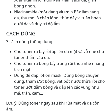
xuất vitamin A, muối kẽm) làm sạch da, giảm
bóng nhờn.
Niacinamide (một dạng vitamin B3): làm sáng
da, thu mờ lỗ chân lông, thúc đẩy vi tuần hoàn
dưới da và duy trì độ ẩm.
CÁCH DÙNG
3 cách dùng thông dụng:
Cho toner ra tay rồi áp lên da mặt và vỗ nhẹ cho
toner thấm vào da.
Cho toner ra bông tẩy trang rồi thoa nhẹ nhàng
trên mặt.
Dùng để đắp lotion mask: Dùng bông chuyên
dụng, thấm ướt bông, vắt bớt nước thừa rồi cho
toner ướt đẫm bông và đắp lên các vùng như
má, trán, cằm…
Lưu ý: Dùng toner ngay sau khi rửa mặt và da còn
ẩm.