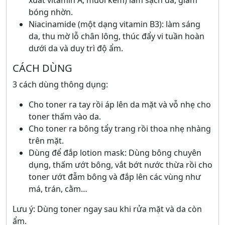
xuất vitamin A, muối kẽm) làm sạch da, giảm
bóng nhờn.
Niacinamide (một dạng vitamin B3): làm sáng
da, thu mờ lỗ chân lông, thúc đẩy vi tuần hoàn
dưới da và duy trì độ ẩm.
CÁCH DÙNG
3 cách dùng thông dụng:
Cho toner ra tay rồi áp lên da mặt và vỗ nhẹ cho
toner thấm vào da.
Cho toner ra bông tẩy trang rồi thoa nhẹ nhàng
trên mặt.
Dùng để đắp lotion mask: Dùng bông chuyên
dụng, thấm ướt bông, vắt bớt nước thừa rồi cho
toner ướt đẫm bông và đắp lên các vùng như
má, trán, cằm…
Lưu ý: Dùng toner ngay sau khi rửa mặt và da còn
ẩm.