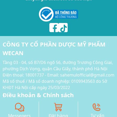
CÔNG TY CỔ PHẦN DƯỢC MỸ PHẨM
WECAN
Tầng 03 - 04, số B7/D6 ngõ 56, đường Trương Công Giai,
phường Dịch Vọng, quận Cầu Giấy, thành phố Hà Nội
Điện thoại:
18001737 - Email: sahemulofficial@gmail.com
Mã số thuế / Mã số doanh nghiệp: 0109943563 do Sở
KHĐT Hà Nội cấp ngày 25/03/2022
Điều khoản & Chính sách
Chính sách thanh toán và vận chuyển
Chính sách hoàn tiền và xử lý khiếu nại
Tư vấn
Messegers
Đặt hàng
Chính sách bảo mật thông tin