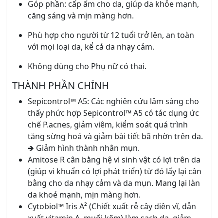
Góp phần: cấp ẩm cho da, giúp da khỏe mạnh,
căng sáng và mịn màng hơn.
Phù hợp cho người từ 12 tuổi trở lên, an toàn
với mọi loại da, kể cả da nhạy cảm.
Không dùng cho Phụ nữ có thai.
THÀNH PHẦN CHÍNH
Sepicontrol™ A5: Các nghiên cứu lâm sàng cho
thấy phức hợp Sepicontrol™ A5 có tác dụng ức
chế P.acnes, giảm viêm, kiểm soát quá trình
tăng sừng hoá và giảm bài tiết bã nhờn trên da.
🡺 Giảm hình thành nhân mụn.
Amitose R cân bằng hệ vi sinh vật có lợi trên da
(giúp vi khuẩn có lợi phát triển) từ đó lấy lại cân
bằng cho da nhạy cảm và da mụn. Mang lại làn
da khoẻ mạnh, mịn màng hơn.
Cytobiol™ Iris A² (Chiết xuất rễ cây diên vĩ, dẫn