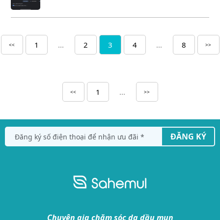
1
...
2
3
4
...
8
<<
>>
1
...
<<
>>
ĐĂNG KÝ
Chuyên gia chăm sóc da dầu mụn