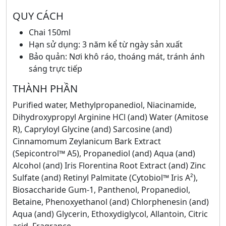
QUY CÁCH
Chai 150ml
Hạn sử dụng: 3 năm kể từ ngày sản xuất
Bảo quản: Nơi khô ráo, thoáng mát, tránh ánh
sáng trực tiếp
THÀNH PHẦN
Purified water, Methylpropanediol, Niacinamide,
Dihydroxypropyl Arginine HCl (and) Water (Amitose
R), Capryloyl Glycine (and) Sarcosine (and)
Cinnamomum Zeylanicum Bark Extract
(Sepicontrol™ A5), Propanediol (and) Aqua (and)
Alcohol (and) Iris Florentina Root Extract (and) Zinc
Sulfate (and) Retinyl Palmitate (Cytobiol™ Iris A²),
Biosaccharide Gum-1, Panthenol, Propanediol,
Betaine, Phenoxyethanol (and) Chlorphenesin (and)
Aqua (and) Glycerin, Ethoxydiglycol, Allantoin, Citric