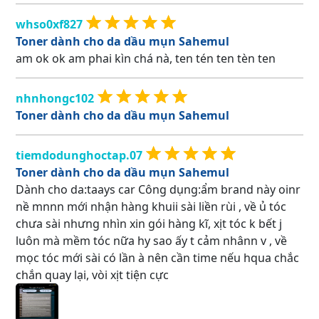
whso0xf827
Toner dành cho da dầu mụn Sahemul
am ok ok am phai kìn chá nà, ten tén ten tèn ten
nhnhongc102
Toner dành cho da dầu mụn Sahemul
tiemdodunghoctap.07
Toner dành cho da dầu mụn Sahemul
Dành cho da:taays car Công dụng:ẩm brand này oinr
nề mnnn mới nhận hàng khuii sài liền rùi , về ủ tóc
chưa sài nhưng nhìn xin gói hàng kĩ, xịt tóc k bết j
luôn mà mềm tóc nữa hy sao ấy t cảm nhânn v , về
mọc tóc mới sài có lần à nên cần time nếu hqua chắc
chắn quay lại, vòi xịt tiện cực