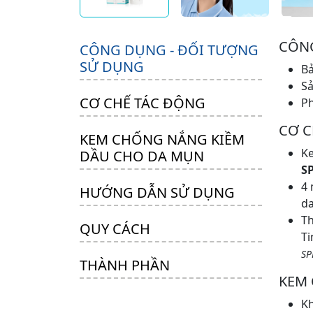
CÔNG
CÔNG DỤNG - ĐỐI TƯỢNG
SỬ DỤNG
Bả
Sả
CƠ CHẾ TÁC ĐỘNG
Ph
CƠ C
KEM CHỐNG NẮNG KIỀM
Ke
DẦU CHO DA MỤN
S
4 
HƯỚNG DẪN SỬ DỤNG
da
Th
QUY CÁCH
T
SP
THÀNH PHẦN
KEM
Kh