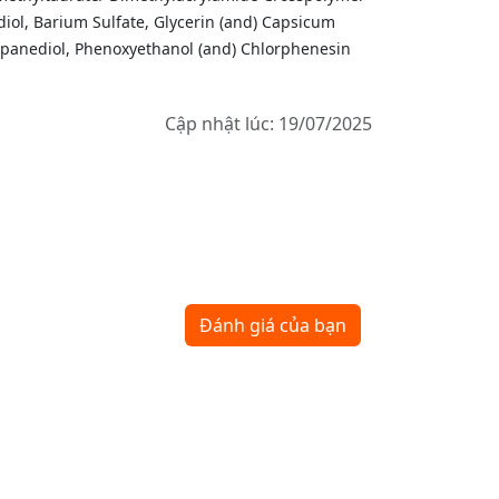
iol, Barium Sulfate, Glycerin (and) Capsicum
opanediol, Phenoxyethanol (and) Chlorphenesin
Cập nhật lúc: 19/07/2025
Đánh giá của bạn