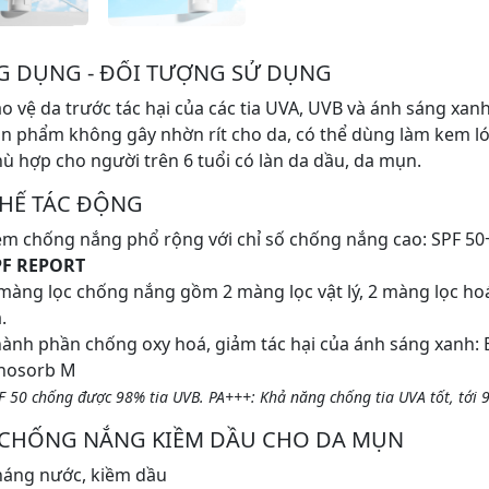
 DỤNG - ĐỐI TƯỢNG SỬ DỤNG
o vệ da trước tác hại của các tia UVA, UVB và ánh sáng xanh
n phẩm không gây nhờn rít cho da, có thể dùng làm kem ló
ù hợp cho người trên 6 tuổi có làn da dầu, da mụn.
HẾ TÁC ĐỘNG
m chống nắng phổ rộng với chỉ số chống nắng cao: SPF 5
PF REPORT
màng lọc chống nắng gồm 2 màng lọc vật lý, 2 màng lọc hoá 
.
ành phần chống oxy hoá, giảm tác hại của ánh sáng xanh: B
inosorb M
F 50 chống được 98% tia UVB. PA+++: Khả năng chống tia UVA tốt, tới 9
 CHỐNG NẮNG KIỀM DẦU CHO DA MỤN
áng nước, kiềm dầu