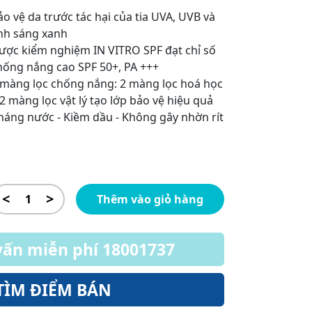
ảo vệ da trước tác hại của tia UVA, UVB và
nh sáng xanh
ược kiểm nghiệm IN VITRO SPF đạt chỉ số
hống nắng cao SPF 50+, PA +++
 màng lọc chống nắng: 2 màng lọc hoá học
 2 màng lọc vật lý tạo lớp bảo vệ hiệu quả
háng nước - Kiềm dầu - Không gây nhờn rít
<
>
Thêm vào giỏ hàng
vấn miễn phí 18001737
TÌM ĐIỂM BÁN