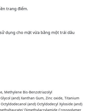
nền trang điểm.
sử dụng cho mặt vừa bằng một trái dâu
e, Methylene Bis-Benzotriazolyl
 Glycol (and) Xanthan Gum, Zinc oxide, Titanium
 Octyldodecanol (and) Octyldodecyl Xyloside (and)
imethyltaurate/ Dimethylacrylamide Crosspolymer