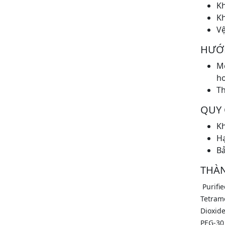
K
Kh
Vệ
HƯỚ
Mỗ
ho
Th
QUY
Kh
Hạ
Bả
THÀ
Purifi
Tetrame
Dioxide
PEG-30