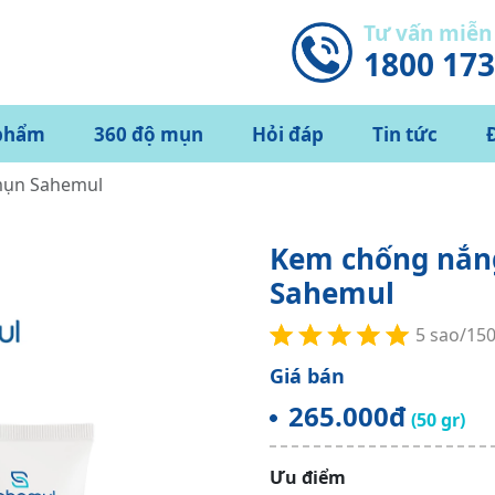
Tư vấn miễn
1800 17
phẩm
360 độ mụn
Hỏi đáp
Tin tức
mụn Sahemul
Kem chống nắn
Sahemul
5 sao/15
Giá bán
265.000đ
(50 gr)
Ưu điểm