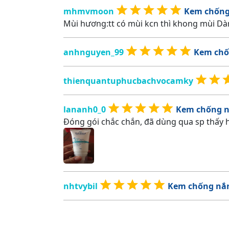
mhmvmoon
Kem chống
Mùi hương:tt có mùi kcn thì khong mùi Dà
anhnguyen_99
Kem chố
thienquantuphucbachvocamky
lananh0_0
Kem chống n
Đóng gói chắc chắn, đã dùng qua sp thấy hợp
nhtvybil
Kem chống nắ