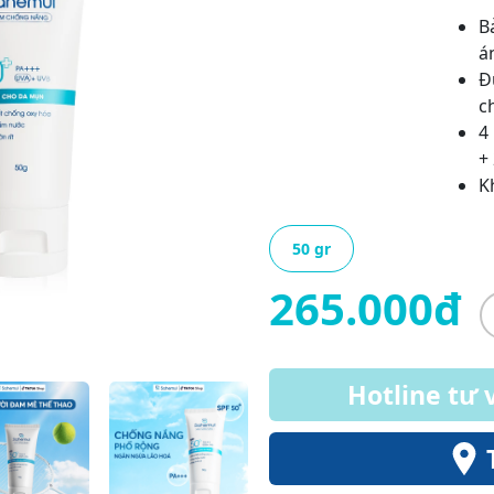
B
á
Đ
c
4
+
K
50 gr
265.000đ
Hotline tư 