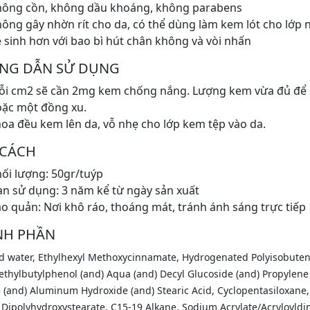
hông cồn, không dầu khoáng, không parabens
ông gây nhờn rít cho da, có thể dùng làm kem lót cho lớp 
 sinh hơn với bao bì hút chân không và vòi nhấn
NG DẪN SỬ DỤNG
i cm2 sẽ cần 2mg kem chống nắng. Lượng kem vừa đủ để 
ặc một đồng xu.
oa đều kem lên da, vỗ nhẹ cho lớp kem tệp vào da.
 CÁCH
ối lượng: 50gr/tuýp
n sử dụng: 3 năm kể từ ngày sản xuất
o quản: Nơi khô ráo, thoáng mát, tránh ánh sáng trực tiếp
NH PHẦN
ed water, Ethylhexyl Methoxycinnamate, Hydrogenated Polyisobuten
thylbutylphenol (and) Aqua (and) Decyl Glucoside (and) Propylene
 (and) Aluminum Hydroxide (and) Stearic Acid, Cyclopentasiloxane,
 Dipolyhydroxystearate, C15-19 Alkane, Sodium Acrylate/Acryloyld