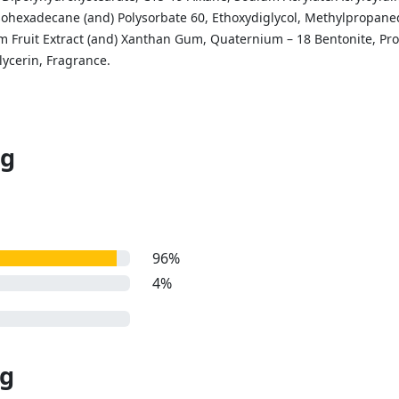
sohexadecane (and) Polysorbate 60, Ethoxydiglycol, Methylpropaned
 Fruit Extract (and) Xanthan Gum, Quaternium – 18 Bentonite, Pr
lycerin, Fragrance.
ng
96%
4%
ng