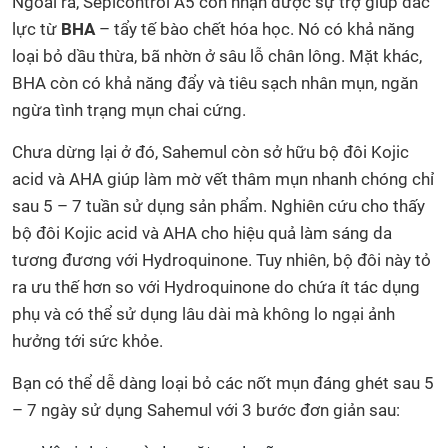
Ngoài ra, Sepicontrol A5 còn nhận được sự trợ giúp đắc
lực từ
BHA
– tẩy tế bào chết hóa học. Nó có khả năng
loại bỏ dầu thừa, bã nhờn ở sâu lỗ chân lông. Mặt khác,
BHA còn có khả năng đẩy và tiêu sạch nhân mụn, ngăn
ngừa tình trạng mụn chai cứng.
Chưa dừng lại ở đó, Sahemul còn sở hữu bộ đôi Kojic
acid và AHA giúp làm mờ vết thâm mụn nhanh chóng chỉ
sau 5 – 7 tuần sử dụng sản phẩm. Nghiên cứu cho thấy
bộ đôi Kojic acid và AHA cho hiệu quả làm sáng da
tương đương với Hydroquinone. Tuy nhiên, bộ đôi này tỏ
ra ưu thế hơn so với Hydroquinone do chứa ít tác dụng
phụ và có thể sử dụng lâu dài mà không lo ngại ảnh
hưởng tới sức khỏe.
Bạn có thể dễ dàng loại bỏ các nốt mụn đáng ghét sau 5
– 7 ngày sử dụng Sahemul với 3 bước đơn giản sau: