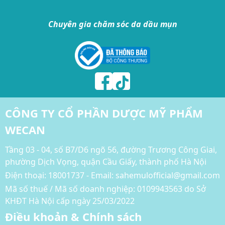
Chuyên gia chăm sóc da dầu mụn
CÔNG TY CỔ PHẦN DƯỢC MỸ PHẨM
WECAN
Tầng 03 - 04, số B7/D6 ngõ 56, đường Trương Công Giai,
phường Dịch Vọng, quận Cầu Giấy, thành phố Hà Nội
Điện thoại:
18001737 - Email: sahemulofficial@gmail.com
Mã số thuế / Mã số doanh nghiệp: 0109943563 do Sở
KHĐT Hà Nội cấp ngày 25/03/2022
Điều khoản & Chính sách