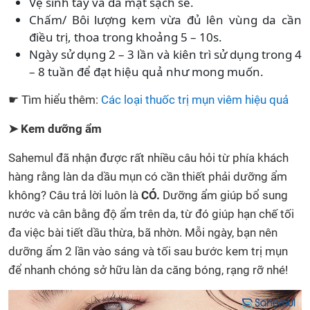
Vệ sinh tay và da mặt sạch sẽ.
Chấm/ Bôi lượng kem vừa đủ lên vùng da cần
điều trị, thoa trong khoảng 5 – 10s.
Ngày sử dụng 2 – 3 lần và kiên trì sử dụng trong 4
– 8 tuần để đạt hiệu quả như mong muốn.
☛ Tìm hiểu thêm:
Các loại thuốc trị mụn viêm hiệu quả
➤ Kem dưỡng ẩm
Sahemul đã nhận được rất nhiều câu hỏi từ phía khách
hàng rằng làn da dầu mụn có cần thiết phải dưỡng ẩm
không? Câu trả lời luôn là
CÓ.
Dưỡng ẩm giúp bổ sung
nước và cân bằng độ ẩm trên da, từ đó giúp hạn chế tối
đa việc bài tiết dầu thừa, bã nhờn. Mỗi ngày, bạn nên
dưỡng ẩm 2 lần vào sáng và tối sau bước kem trị mụn
để nhanh chóng sở hữu làn da căng bóng, rạng rỡ nhé!