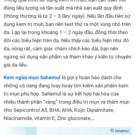
đúng liều lượng và tần suất mà nhà sản xuất quy định
(thông thường là từ 2 – 3 lần/ ngày). Nếu lần đầu tiên sử
dụng kem trị mụn, bạn nên test thử ra một vùng nhỏ trên
da. Lặp lại trong khoảng 1 – 2 ngày đầu, đồng thời theo
dõi các biểu hiện trên da. Nếu thấy các biểu hiện như đỏ
da, nóng rát, cảm giác châm chích kéo dài, bạn nên
ngừng sử dụng sản phẩm và tham khảo ý kiến từ chuyên
gia da liễu.
Kem ngừa mụn Sahemul
là gợi ý hoàn hảo dành cho
những cô nàng đang loay hoay tìm kiếm sản phẩm kem
trị mụn phù hợp. Sahemul là sự kết hợp hài hòa của
nhiều thành phần “vàng” trong điều trị mụn và thâm mụn
như Sepicontrol A5, BHA, AHA, Kojic Dipalmitate,
Niacinamide, vitamin E, Zinc gluconate,…