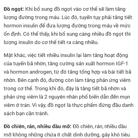
Đồ ngọt:
Khi bổ sung đồ ngọt vào cơ thể sẽ làm tăng
lượng đường trong máu. Lúc đó, tuyến tụy phải tăng tiết
hormon insulin để đưa lượng đường trong máu về mức
ổn định. Có thể thấy, khi bổ sung càng nhiều đồ ngọt thì
lượng insulin do cơ thể tiết ra càng nhiều.
Mặt khác, việc tiết nhiều insulin lại làm tăng hoạt động
của tuyến bã nhờn, tăng cường sản xuất hormon IGF-1
và hormon androgen, từ đó tăng tổng hợp và bài tiết bã
nhờn. Bên cạnh đó, đường còn làm tăng phản ứng viêm
trong cơ thể. Trong khi đó, đây là tăng tiết bã nhờn và
phản ứng viêm là 2 nguyên nhân phổ biến dẫn đến mụn
viêm ở trán. Vì vậy, đồ ngọt là thực phẩm đứng đầu danh
sách bạn cần tránh.
Đồ chiên, rán, nhiều dầu mỡ:
Đồ chiên, rán, nhiều dầu
mỡ không những chứa ít chất dinh dưỡng, gây khó tiêu