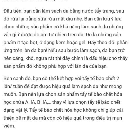
Đầu tiên, bạn cần làm sạch da bằng nước tẩy trang, sau
đó rửa lại bằng sữa rửa mặt dịu nhẹ. Bạn cần lưu ý lựa
chọn những sản phẩm có khả năng làm sạch da nhưng
vẫn giữ được độ ẩm tự nhiên trên da. Đó là những sản
phẩm ít tạo bọt, ở dạng kem hoặc gel. Hãy theo dõi phản
ứng trên làn da bạn! Nếu sau bước làm sạch, da bạn trở
nên căng, khô, ngứa rát thì đây chính là dấu hiệu cho thấy
sản phẩm đó không phù hợp với làn da của bạn.
Bên cạnh đó, bạn có thể kết hợp với tẩy tế bào chết 2
lần/ tuần để đạt được hiệu quả làm sạch da như mong
muốn. Bạn nên lựa chọn sản phẩm tẩy tế bào chết hóa
học chứa AHA, BHA,… thay vì lựa chọn tẩy tế bào chết
dạng vật lý. Tẩy tế bào chết hóa học không chỉ giúp cải
thiện bề mặt da mà còn có hiệu quả trong điều trị mụn
viêm.