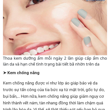
Thoa kem dưỡng ẩm mỗi ngày 2 lần giúp cấp ẩm cho
làn da và hạn chế tình trạng bài tiết bã nhờn trên da
➤ Kem chống nắng
Kem chống nắng được ví như lớp áo giáp bảo vệ da
trước sự tấn công của tia bức xạ từ mặt trời, gốc tự do,
bụi bẩn,… Hơn nữa, kem chống nắng giúp giảm nguy cơ
hình thành vết nám, tàn nhang đồng thời làm chậm quá
trình lão hóa da. Vì thế, sẽ thật thiếu sót nếu bạn bỏ qua