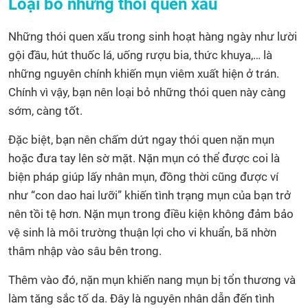
Loại bỏ những thói quen xấu
Những thói quen xấu trong sinh hoạt hàng ngày như lười
gội đầu, hút thuốc lá, uống rượu bia, thức khuya,… là
những nguyên chính khiến mụn viêm xuất hiện ở trán.
Chính vì vậy, bạn nên loại bỏ những thói quen này càng
sớm, càng tốt.
Đặc biệt, bạn nên chấm dứt ngay thói quen nặn mụn
hoặc đưa tay lên sờ mặt. Nặn mụn có thể được coi là
biện pháp giúp lấy nhân mụn, đồng thời cũng được ví
như “con dao hai lưỡi” khiến tình trạng mụn của bạn trở
nên tồi tệ hơn. Nặn mụn trong điều kiện không đảm bảo
vệ sinh là môi trường thuận lợi cho vi khuẩn, bã nhờn
thâm nhập vào sâu bên trong.
Thêm vào đó, nặn mụn khiến nang mụn bị tổn thương và
làm tăng sắc tố da. Đây là nguyên nhân dẫn đến tình