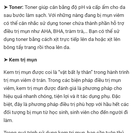
➤ Toner:
Toner giúp cân bằng độ pH và cấp ẩm cho da
sau bước làm sạch. Với những nàng đang bị mụn viêm
có thể cân nhắc sử dụng toner chứa thành phần hỗ trợ
điều trị mụn như AHA, BHA, tràm trà,… Bạn có thể sử
dụng toner bằng cách xịt trực tiếp lên da hoặc xịt lên
bông tẩy trang rồi thoa lên da.
➤ Kem trị mụn
Kem trị mụn được coi là “vật bất ly thân” trong hành trình
trị mụn viêm ở trán. Trong các biện pháp điều trị mụn
viêm, kem trị mụn được đánh giá là phương pháp cho
hiệu quả nhanh chóng, tiện lợi và ít tác dụng phụ. Đặc
biệt, đây là phương pháp điều trị phù hợp với hầu hết các
đối tượng bị mụn từ học sinh, sinh viên cho đến người đi
làm.
Trong quá trình sử dụng kem trị mụn, bạn cần tuân thủ