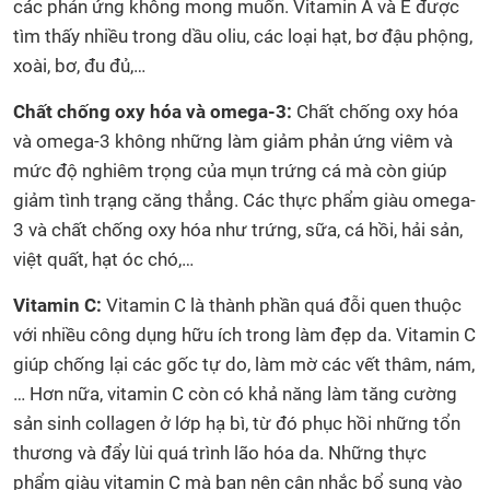
các phản ứng không mong muốn. Vitamin A và E được
tìm thấy nhiều trong dầu oliu, các loại hạt, bơ đậu phộng,
xoài, bơ, đu đủ,…
Chất chống oxy hóa và omega-3:
Chất chống oxy hóa
và omega-3 không những làm giảm phản ứng viêm và
mức độ nghiêm trọng của mụn trứng cá mà còn giúp
giảm tình trạng căng thẳng. Các thực phẩm giàu omega-
3 và chất chống oxy hóa như trứng, sữa, cá hồi, hải sản,
việt quất, hạt óc chó,…
Vitamin C:
Vitamin C là thành phần quá đỗi quen thuộc
với nhiều công dụng hữu ích trong làm đẹp da. Vitamin C
giúp chống lại các gốc tự do, làm mờ các vết thâm, nám,
… Hơn nữa, vitamin C còn có khả năng làm tăng cường
sản sinh collagen ở lớp hạ bì, từ đó phục hồi những tổn
thương và đẩy lùi quá trình lão hóa da. Những thực
phẩm giàu vitamin C mà bạn nên cân nhắc bổ sung vào