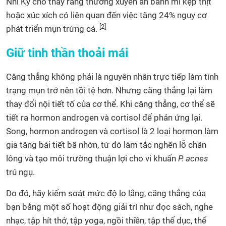
Nhĩ Kỳ cho thấy rằng thường xuyên ăn bánh mì kẹp thịt
hoặc xúc xích có liên quan đến việc tăng 24% nguy cơ
[2]
phát triển mụn trứng cá.
Giữ tinh thần thoải mái
Căng thẳng không phải là nguyên nhân trực tiếp làm tình
trạng mụn trở nên tồi tệ hơn. Nhưng căng thẳng lại làm
thay đổi nội tiết tố của cơ thể. Khi căng thẳng, cơ thể sẽ
tiết ra hormon androgen và cortisol để phản ứng lại.
Song, hormon androgen và cortisol là 2 loại hormon làm
gia tăng bài tiết bã nhờn, từ đó làm tắc nghẽn lỗ chân
lông và tạo môi trường thuận lợi cho vi khuẩn
P. acnes
trú ngụ.
Do đó, hãy kiểm soát mức độ lo lắng, căng thẳng của
bạn bằng một số hoạt động giải trí như đọc sách, nghe
nhạc, tập hít thở, tập yoga, ngồi thiền, tập thể dục, thể