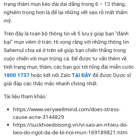
trạng thâm mụn kéo dài dai dẳng trong 6 – 12 tháng,
nghiêm trọng hơn là để lại những vết sẹo rỗ mất thẩm
mỹ.
Trên đây là toàn bộ thông tin về 5 lưu ý giúp bạn “đánh
bại” mụn viêm ở trán. Hi vọng rằng với những thông tin
Sahemul chia sẻ ở trên sẽ giúp bạn chiến thắng trong
cuộc chiến với mụn trứng cá. Để được tư vấn thêm về
tình trạng mụn, thâm, các bạn gọi tới tổng đài miễn cước
1800 1737
hoặc kết nối Zalo
TẠI ĐÂY
để được Dược sĩ
giải đáp các thắc mắc nhanh chóng nhất.
Tài liệu tham khảo:
https://www.verywellmind.com/does-stress-
cause-acne-3144829
https://suckhoedoisong.vn/vi-sao-an-nhieu-do-
beo-do-ngot-da-de-bi-noi-mun-169189821.htm