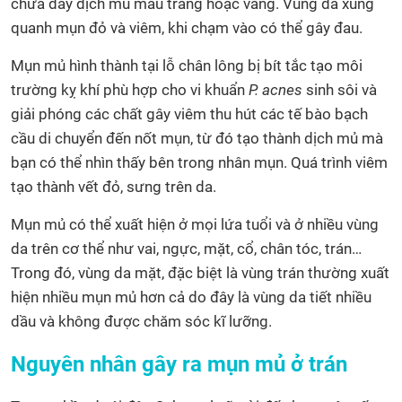
chứa đầy dịch mủ màu trắng hoặc vàng. Vùng da xung
quanh mụn đỏ và viêm, khi chạm vào có thể gây đau.
Mụn mủ hình thành tại lỗ chân lông bị bít tắc tạo môi
trường kỵ khí phù hợp cho vi khuẩn
P. acnes
sinh sôi và
giải phóng các chất gây viêm thu hút các tế bào bạch
cầu di chuyển đến nốt mụn, từ đó tạo thành dịch mủ mà
bạn có thể nhìn thấy bên trong nhân mụn. Quá trình viêm
tạo thành vết đỏ, sưng trên da.
Mụn mủ có thể xuất hiện ở mọi lứa tuổi và ở nhiều vùng
da trên cơ thể như vai, ngực, mặt, cổ, chân tóc, trán…
Trong đó, vùng da mặt, đặc biệt là vùng trán thường xuất
hiện nhiều mụn mủ hơn cả do đây là vùng da tiết nhiều
dầu và không được chăm sóc kĩ lưỡng.
Nguyên nhân gây ra mụn mủ ở trán