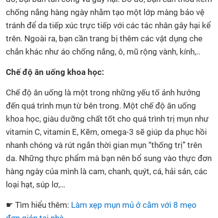
chống nắng hàng ngày nhằm tạo một lớp màng bảo vệ
tránh để da tiếp xúc trực tiếp với các tác nhân gây hại kể
trên. Ngoài ra, bạn cần trang bị thêm các vật dụng che
chắn khác như áo chống nắng, ô, mũ rộng vành, kính,..
Chế độ ăn uống khoa học:
Chế độ ăn uống là một trong những yếu tố ảnh hưởng
đến quá trình mụn từ bên trong. Một chế độ ăn uống
khoa học, giàu dưỡng chất tốt cho quá trình trị mụn như
vitamin C, vitamin E, Kẽm, omega-3 sẽ giúp da phục hồi
nhanh chóng và rút ngắn thời gian mụn “thống trị” trên
da. Những thực phẩm mà bạn nên bổ sung vào thực đơn
hàng ngày của mình là cam, chanh, quýt, cá, hải sản, các
loại hạt, súp lơ,…
☛ Tìm hiểu thêm:
Làm xẹp mụn mủ ở cằm với 8 mẹo