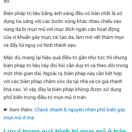
đỏ.
Biện pháp trị liệu bằng ánh sáng đều có bản chất là sử
dụng tia sáng với các bước sóng khác nhau chiếu vào
vùng da bị mụn mủ với mục đích ngăn cản hoạt động
của vi khuẩn gây mụn, tái tạo da, làm mờ vết thâm mụn
và đẩy lùi nguy cơ hình thành sẹo.
Mặc dù, mang lại hiệu quả điều trị gần như tức thì nhưng
biện pháp trị liệu này đòi hỏi cần duy trì và theo dõi trong
một thời gian dài. Ngoài ra, biện pháp này cần kết hợp
với các biện pháp chăm sóc da tại nhà và có giá thành
khá cao. Vì vậy, đây là biện pháp không được sử dụng
phổ biến trong điều trị mụn mủ ở trán.
☛ Xem thêm:
Check nhanh 8 nguyên nhân phổ biến gây
mụn mủ ở má
Lưu ý trong quá trình trị mụn mủ ở trán