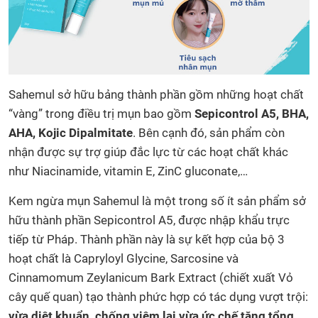
Sahemul sở hữu bảng thành phần gồm những hoạt chất
“vàng” trong điều trị mụn bao gồm
Sepicontrol A5, BHA,
AHA, Kojic Dipalmitate
. Bên cạnh đó, sản phẩm còn
nhận được sự trợ giúp đắc lực từ các hoạt chất khác
như Niacinamide, vitamin E, ZinC gluconate,…
Kem ngừa mụn Sahemul là một trong số ít sản phẩm sở
hữu thành phần Sepicontrol A5, được nhập khẩu trực
tiếp từ Pháp. Thành phần này là sự kết hợp của bộ 3
hoạt chất là Capryloyl Glycine, Sarcosine và
Cinnamomum Zeylanicum Bark Extract (chiết xuất Vỏ
cây quế quan) tạo thành phức hợp có tác dụng vượt trội:
vừa diệt khuẩn, chống viêm lại vừa ức chế tăng tổng