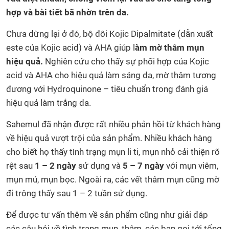
hợp và bài tiết bã nhờn trên da.
Chưa dừng lại ở đó, bộ đôi Kojic Dipalmitate (dẫn xuất
este của Kojic acid) và AHA giúp l
àm mờ thâm mụn
hiệu quả.
Nghiên cứu cho thấy sự phối hợp của Kojic
acid và AHA cho hiệu quả làm sáng da, mờ thâm tương
đương với Hydroquinone – tiêu chuẩn trong đánh giá
hiệu quả làm trắng da.
Sahemul đã nhận được rất nhiều phản hồi từ khách hàng
về hiệu quả vượt trội của sản phẩm. Nhiều khách hàng
cho biết họ thấy tình trạng mụn li ti, mụn nhỏ cải thiện rõ
rệt sau
1 – 2 ngày
sử dụng và
5 – 7 ngày
với mụn viêm,
mụn mủ, mụn bọc. Ngoài ra, các vết thâm mụn cũng mờ
đi trông thấy sau 1 – 2 tuần sử dụng.
Để được tư vấn thêm về sản phẩm cũng như giải đáp
các câu hỏi về tình trạng mụn, thâm, các bạn gọi tới tổng