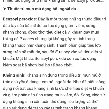
nhiều tác dụng phụ như kháng sinh, benzoyl proxide,…
➤ Thuốc trị mụn mủ dạng bôi ngoài da
Benzoyl peroxide:
Đây là một trong những thuốc điều trị
đầu tay của bác sĩ do có tác dụng giảm viêm, sưng
nhanh chóng, đồng thời tiêu diệt cả vi khuẩn gây mụn
trứng cá
P. acnes
nhưng lại không gây ra tình trạng
kháng thuốc như kháng sinh. Thành phần giúp tiêu lớp
sừng trên bề mặt da, sau đó đưa oxy vào và tiêu diệt vi
khuẩn. Mặt khác, Benzoyl peroxide còn có tác dụng
kiểm soát bã nhờn loại bỏ tế bào chết.
Kháng sinh:
Kháng sinh dùng trong điều trị mụn mủ ở
trán chủ yếu ở dạng kem bôi ngoài da. Như đã biết, công
dụng nổi bật của kháng sinh là ức chế, tiêu diệt vi khuẩn
và giảm phần nào tình trạng mụn viêm, đỏ. Song, việc sử
dụng kháng sinh cần tuân thủ đúng liều lượng và thời
gian sử dụng để tránh xảy ra tình trạng kháng kháng