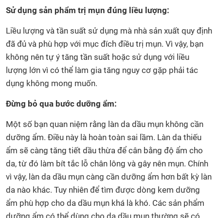
Sử dụng sản phẩm trị mụn đúng liều lượng:
Liều lượng và tần suất sử dụng mà nhà sản xuất quy định
đã đủ và phù hợp với mục đích điều trị mụn. Vì vậy, bạn
không nên tự ý tăng tần suất hoặc sử dụng với liều
lượng lớn vì có thể làm gia tăng nguy cơ gặp phải tác
dụng không mong muốn.
Đừng bỏ qua bước dưỡng ẩm:
Một số bạn quan niệm rằng làn da dầu mụn không cần
dưỡng ẩm. Điều này là hoàn toàn sai lầm. Làn da thiếu
ẩm sẽ càng tăng tiết dầu thừa để cân bằng độ ẩm cho
da, từ đó làm bít tắc lỗ chân lông và gây nên mụn. Chính
vì vậy, làn da dầu mụn càng cần dưỡng ẩm hơn bất kỳ làn
da nào khác. Tuy nhiên để tìm được dòng kem dưỡng
ẩm phù hợp cho da dầu mụn khá là khó. Các sản phẩm
dưỡng ẩm có thể dùng cho da dầu mụn thường sẽ có