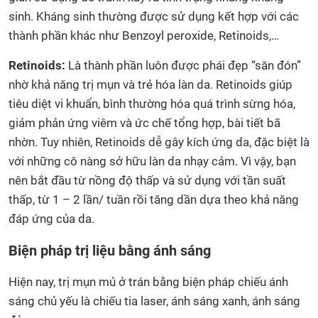
sinh. Kháng sinh thường được sử dụng kết hợp với các
thành phần khác như Benzoyl peroxide, Retinoids,…
Retinoids:
Là thành phần luôn được phái đẹp “săn đón”
nhờ khả năng trị mụn và trẻ hóa làn da. Retinoids giúp
tiêu diệt vi khuẩn, bình thường hóa quá trình sừng hóa,
giảm phản ứng viêm và ức chế tổng hợp, bài tiết bã
nhờn. Tuy nhiên, Retinoids dễ gây kích ứng da, đặc biệt là
với những cô nàng sở hữu làn da nhạy cảm. Vì vậy, bạn
nên bắt đầu từ nồng độ thấp và sử dụng với tần suất
thấp, từ 1 – 2 lần/ tuần rồi tăng dần dựa theo khả năng
đáp ứng của da.
Biện pháp trị liệu bằng ánh sáng
Hiện nay, trị mụn mủ ở trán bằng biện pháp chiếu ánh
sáng chủ yếu là chiếu tia laser, ánh sáng xanh, ánh sáng