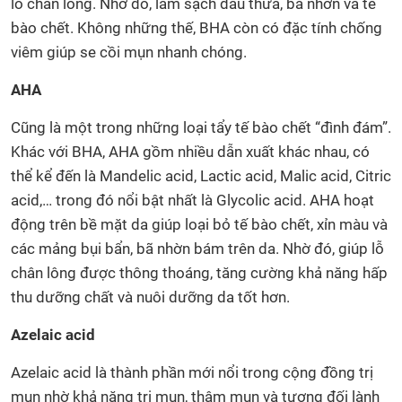
lỗ chân lông. Nhờ đó, làm sạch dầu thừa, bã nhờn và tế
bào chết. Không những thế, BHA còn có đặc tính chống
viêm giúp se cồi mụn nhanh chóng.
AHA
Cũng là một trong những loại tẩy tế bào chết “đình đám”.
Khác với BHA, AHA gồm nhiều dẫn xuất khác nhau, có
thể kể đến là Mandelic acid, Lactic acid, Malic acid, Citric
acid,… trong đó nổi bật nhất là Glycolic acid. AHA hoạt
động trên bề mặt da giúp loại bỏ tế bào chết, xỉn màu và
các mảng bụi bẩn, bã nhờn bám trên da. Nhờ đó, giúp lỗ
chân lông được thông thoáng, tăng cường khả năng hấp
thu dưỡng chất và nuôi dưỡng da tốt hơn.
Azelaic acid
Azelaic acid là thành phần mới nổi trong cộng đồng trị
mụn nhờ khả năng trị mụn, thâm mụn và tương đối lành