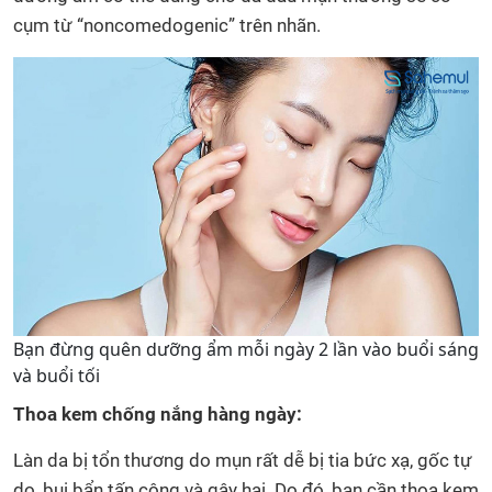
cụm từ “noncomedogenic” trên nhãn.
Bạn đừng quên dưỡng ẩm mỗi ngày 2 lần vào buổi sáng
và buổi tối
Thoa kem chống nắng hàng ngày:
Làn da bị tổn thương do mụn rất dễ bị tia bức xạ, gốc tự
do, bụi bẩn tấn công và gây hại. Do đó, bạn cần thoa kem