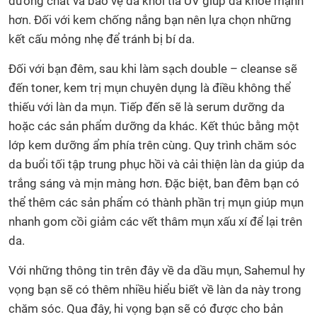
dưỡng chất và bảo vệ da khỏi tia UV giúp da khỏe mạnh
hơn. Đối với kem chống nắng bạn nên lựa chọn những
kết cấu mỏng nhẹ để tránh bị bí da.
Đối với bạn đêm, sau khi làm sạch double – cleanse sẽ
đến toner, kem trị mụn chuyên dụng là điều không thể
thiếu với làn da mụn. Tiếp đến sẽ là serum dưỡng da
hoặc các sản phẩm dưỡng da khác. Kết thúc bằng một
lớp kem dưỡng ẩm phía trên cùng. Quy trình chăm sóc
da buổi tối tập trung phục hồi và cải thiện làn da giúp da
trắng sáng và mịn màng hơn. Đặc biệt, ban đêm bạn có
thể thêm các sản phẩm có thành phần trị mụn giúp mụn
nhanh gom cồi giảm các vết thâm mụn xấu xí để lại trên
da.
Với những thông tin trên đây về da dầu mụn, Sahemul hy
vọng bạn sẽ có thêm nhiều hiểu biết về làn da này trong
chăm sóc. Qua đây, hi vọng bạn sẽ có được cho bản