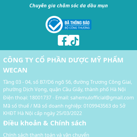
Chuyên gia chăm sóc da dầu mụn
CÔNG TY CỔ PHẦN DƯỢC MỸ PHẨM
WECAN
Tầng 03 - 04, số B7/D6 ngõ 56, đường Trương Công Giai,
phường Dịch Vọng, quận Cầu Giấy, thành phố Hà Nội
Điện thoại:
18001737 - Email: sahemulofficial@gmail.com
Mã số thuế / Mã số doanh nghiệp: 0109943563 do Sở
KHĐT Hà Nội cấp ngày 25/03/2022
Điều khoản & Chính sách
Chính sách thanh toán và vận chuyển