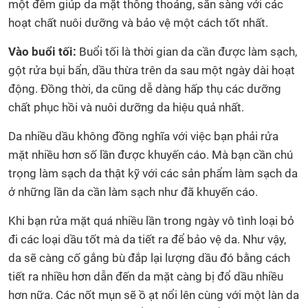
một đêm giúp da mặt thông thoáng, sẵn sàng với các
hoạt chất nuôi dưỡng và bảo vệ một cách tốt nhất.
Vào buổi tối:
Buổi tối là thời gian da cần được làm sạch,
gột rửa bụi bẩn, dầu thừa trên da sau một ngày dài hoạt
động. Đồng thời, da cũng dễ dàng hấp thụ các dưỡng
chất phục hồi và nuôi dưỡng da hiệu quả nhất.
Da nhiều dầu không đồng nghĩa với việc bạn phải rửa
mặt nhiều hơn số lần được khuyến cáo. Mà bạn cần chú
trọng làm sạch da thật kỹ với các sản phẩm làm sạch da
ở những lần da cần làm sạch như đã khuyến cáo.
Khi bạn rửa mặt quá nhiều lần trong ngày vô tình loại bỏ
đi các loại dầu tốt mà da tiết ra để bảo vệ da. Như vậy,
da sẽ càng cố gắng bù đắp lại lượng dầu đó bằng cách
tiết ra nhiều hơn dẫn đến da mặt càng bị đổ dầu nhiều
hơn nữa.
Các nốt mụn sẽ ồ ạt nổi lên cùng với một làn da