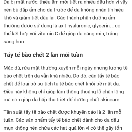
Da bị mất nước, thiếu ẩm mới tiết ra nhiều dầu hơn vì vậy
nên bù đắp ẩm cho da trước để da không nhận tín hiệu
khô và giảm tiết dầu lại. Các thành phần dưỡng ẩm
thường được sử dụng là axit hyaluronic, glycerin,… có
thể kết hợp với vitamin C để giúp da căng mịn, trắng
sáng hơn.
Tẩy tế bào chết 2 lần mỗi tuần
Mặc dù, rửa mặt thường xuyên mỗi ngày nhưng lượng tế
bào chết trên da vẫn khá nhiều. Do đó, cần tẩy tế bào
chết để loại bỏ sự tích tụ tế bào chết khỏi bề mặt da.
Điều này không chỉ giúp làm thông thoáng lỗ chân lông
mà còn giúp da hấp thụ triệt để dưỡng chất skincare.
Tần suất tẩy tế bào chết được khuyến cáo là 2 lần mỗi
tuần. Các sản phẩm tẩy tế bào chết dành cho da dầu
mụn không nên chứa các hạt quá lớn vì có thể gây tổn