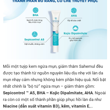
Mỗi một tuýp kem ngừa mụn, giảm thâm Sahemul đều
được tạo thành từ nguồn nguyên liệu dịu nhẹ với làn da
mụn nhạy cảm nhưng không kém phần hiệu quả. Nổi bật
nhất chính là “bộ tứ” ngừa mụn – giảm thâm gồm:
Sepicontrol ™ A5, BHA – Kojic Dipalmitate, AHA
. Ngoài
ra còn có một số thành phần giúp phục hồi làn da như
Niacine (dẫn xuất vitamin B3), kẽm, vitamin E
,…