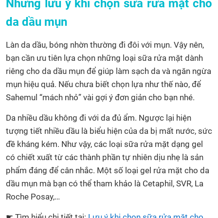
Những lưu ý khi chọn sữa rửa mặt cho
da dầu mụn
Làn da dầu, bóng nhờn thường đi đôi với mụn. Vậy nên,
bạn cần ưu tiên lựa chọn những loại sữa rửa mặt dành
riêng cho da dầu mụn để giúp làm sạch da và ngăn ngừa
mụn hiệu quả. Nếu chưa biết chọn lựa như thế nào, để
Sahemul “mách nhỏ” vài gợi ý đơn giản cho bạn nhé.
Da nhiều dầu không đi với da đủ ẩm. Ngược lại hiện
tượng tiết nhiều dầu là biểu hiện của da bị mất nước, sức
đề kháng kém. Như vậy, các loại sữa rửa mặt dạng gel
có chiết xuất từ các thành phần tự nhiên dịu nhẹ là sản
phẩm đáng để cân nhắc. Một số loại gel rửa mặt cho da
dầu mụn mà bạn có thể tham khảo là Cetaphil, SVR, La
Roche Posay,…
☛ Tìm hiểu chi tiết tại:
Lưu ý khi chọn sữa rửa mặt cho