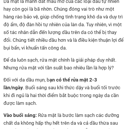
Da mặt là mảnh đất màu mỡ của các loại dầu tự nhiên
hay còn gọi là bã nhờn. Chúng đóng vai trò như một
hàng rào bảo vệ, giúp chống tình trạng khô da và duy trì
độ ẩm, độ đàn hồi tự nhiên của làn da. Tuy nhiên, vì một
số tác nhân dẫn đến lượng dầu trên da có thể bị thay
đổi. Chúng tiết nhiều dầu hơn và là điều kiện thuận lợi để
bụi bẩn, vi khuẩn tấn công da.
Để da luôn sạch, rửa mặt chính là giải pháp duy nhất.
Nhưng rửa mặt với tần suất bao nhiêu lần là hợp lý?
Đối với da dầu mụn, b
ạn có thể rửa mặt 2-3
lần/ngày
. Buổi sáng sau khi thức dậy và buổi tối trước
khi đi ngủ là hai thời điểm bắt buộc trong ngày da cần
được làm sạch.
Vào buổi sáng:
Rửa mặt là bước làm sạch các dưỡng
chất da không hấp thụ hết trên da và cả dầu thừa sau