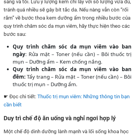
sáng và tối. Lưu ý lượng kem chỉ lấy với số lượng vừa đủ,
tránh quá nhiều sẽ gây bít tắc da. Nếu nàng vẫn còn “rối
rắm” về bước thoa kem dưỡng ẩm trong nhiều bước của
quy trình chăm sóc da mụn viêm, hãy thực hiện theo các
bước sau:
Quy trình chăm sóc da mụn viêm vào ban
ngày
: Rửa mặt – Toner (nếu cần) – Bôi thuốc trị
mụn – Dưỡng ẩm – Kem chống nắng.
Quy trình chăm sóc da mụn viêm vào ban
đêm:
Tẩy trang – Rửa mặt – Toner (nếu cần) – Bôi
thuốc trị mụn – Dưỡng ẩm.
☛ Đọc chi tiết:
Thuốc trị mụn viêm: Những thông tin bạn
cần biết
Duy trì chế độ ăn uống và nghỉ ngơi hợp lý
Một chế độ dinh dưỡng lành mạnh và lối sống khoa học