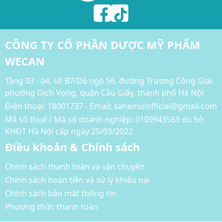
CÔNG TY CỔ PHẦN DƯỢC MỸ PHẨM
WECAN
Tầng 03 - 04, số B7/D6 ngõ 56, đường Trương Công Giai,
phường Dịch Vọng, quận Cầu Giấy, thành phố Hà Nội
Điện thoại:
18001737 - Email: sahemulofficial@gmail.com
Mã số thuế / Mã số doanh nghiệp: 0109943563 do Sở
KHĐT Hà Nội cấp ngày 25/03/2022
Điều khoản & Chính sách
Chính sách thanh toán và vận chuyển
Chính sách hoàn tiền và xử lý khiếu nại
Chính sách bảo mật thông tin
Phương thức thanh toán