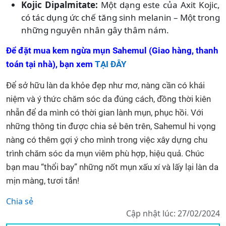
Kojic Dipalmitate:
Một dạng este của Axit Kojic,
có tác dụng ức chế tăng sinh melanin – Một trong
những nguyên nhân gây thâm nám.
Để đặt mua kem ngừa mụn Sahemul (Giao hàng, thanh
toán tại nhà), bạn xem
TẠI ĐÂY
Để sở hữu làn da khỏe đẹp như mơ, nàng cần có khái
niệm và ý thức chăm sóc da đúng cách, đồng thời kiên
nhẫn để da mình có thời gian lành mụn, phục hồi. Với
những thông tin được chia sẻ bên trên, Sahemul hi vọng
nàng có thêm gợi ý cho mình trong việc xây dựng chu
trình chăm sóc da mụn viêm phù hợp, hiệu quả. Chúc
bạn mau “thổi bay” những nốt mụn xấu xí và lấy lại làn da
mịn màng, tươi tắn!
Chia sẻ
Cập nhật lúc: 27/02/2024