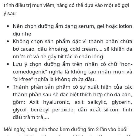
trình điều trị mụn viêm, nàng có thể dựa vào một số gợi
ý sau:
Nên chọn dưỡng ẩm dạng serum, gel hoặc lotion
dịu nhẹ
Không chọn sản phẩm đặc vì thành phần chứa
bơ cacao, dầu khoáng, cold cream,… sẽ khiến da
nhờn rít và dễ gây bít tắc lỗ chân lông.
Lưu ý chọn dưỡng ẩm trên nhãn có chữ “non-
comedogenic” nghĩa là không tạo nhân mụn và
“oil-free” nghĩa là không chứa dầu.
Thành phần sản phẩm có sự xuất hiện của các
thành phần sau sẽ đặc biệt thích hợp cho da bạn,
gồm: Axit hyaluronic, axit salicylic, glycerin,
glycol, benzoyl peroxide, dẫn xuất silicon, tinh
dầu tràm trà,…
Mỗi ngày, nàng nên thoa kem dưỡng ẩm 2 lần vào buổi