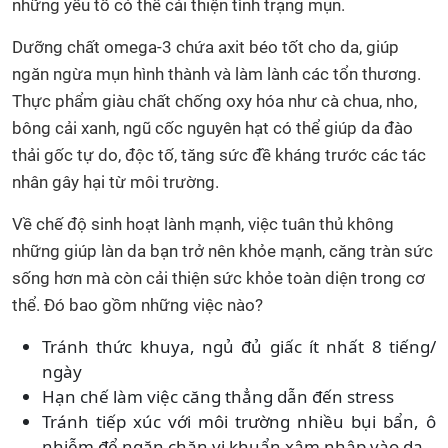
những yếu tố có thể cải thiện tình trạng mụn.
Dưỡng chất omega-3 chứa axit béo tốt cho da, giúp
ngăn ngừa mụn hình thành và làm lành các tổn thương.
Thực phẩm giàu chất chống oxy hóa như cà chua, nho,
bông cải xanh, ngũ cốc nguyên hạt có thể giúp da đào
thải gốc tự do, độc tố, tăng sức đề kháng trước các tác
nhân gây hại từ môi trường.
Về chế độ sinh hoạt lành mạnh, việc tuân thủ không
những giúp làn da bạn trở nên khỏe mạnh, căng tràn sức
sống hơn mà còn cải thiện sức khỏe toàn diện trong cơ
thể. Đó bao gồm những việc nào?
Tránh thức khuya, ngủ đủ giấc ít nhất 8 tiếng/
ngày
Hạn chế làm việc căng thẳng dẫn đến stress
Tránh tiếp xúc với môi trường nhiều bụi bẩn, ô
nhiễm để ngăn chặn vi khuẩn xâm nhập vào da.