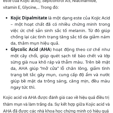
este của Kojic acid), Sepicontrol A5, Niacinamide,
vitamin E, Glycine,… Trong đó:
Kojic Dipalmitate
là một dạng este của Kojic Acid
– một hoạt chất đã có nhiều chứng minh trong
việc ức chế sản sinh sắc tố melanin. Từ đó giúp
chống lại các tình trạng tăng sắc tố da giảm nám
da, thâm mụn hiệu quả.
Glycolic Acid
(
AHA
) hoạt động theo cơ chế như
một cây chổi, giúp quét sạch tế bào chết và lớp
sừng già nua khô ráp và thẫm màu. Trên bề mặt
da, AHA giúp “mở cửa” lỗ chân lông, giảm tình
trạng bít tắc gây mụn, cung cấp độ ẩm và nước
giúp bề mặt da trông sáng, căng mịn, đều màu
ngay tức thì.
Kojic acid và AHA được đánh giá cao về hiệu quả điều trị
thâm mụn và làm trắng da. Sự kết hợp giữa Kojic acid và
AHA đã được các nhà khoa học chứng minh có hiệu quả