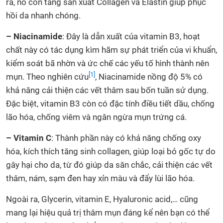
ra, nó còn tăng sản xuất Collagen và Elastin giúp phục
hồi da nhanh chóng.
– Niacinamide
: Đây là dẫn xuất của vitamin B3, hoạt
chất này có tác dụng kìm hãm sự phát triển của vi khuẩn,
kiểm soát bã nhờn và ức chế các yếu tố hình thành nên
[1]
mụn. Theo nghiên cứu
, Niacinamide nồng độ 5% có
khả năng cải thiện các vết thâm sau bốn tuần sử dụng.
Đặc biệt, vitamin B3 còn có đặc tính điều tiết dầu, chống
lão hóa, chống viêm và ngăn ngừa mụn trứng cá.
– Vitamin C
: Thành phần này có khả năng chống oxy
hóa, kích thích tăng sinh collagen, giúp loại bỏ gốc tự do
gây hại cho da, từ đó giúp da săn chắc, cải thiện các vết
thâm, nám, sạm đen hay xỉn màu và đẩy lùi lão hóa.
Ngoài ra, Glycerin, vitamin E, Hyaluronic acid,… cũng
mang lại hiệu quả trị thâm mụn đáng kể nên bạn có thể