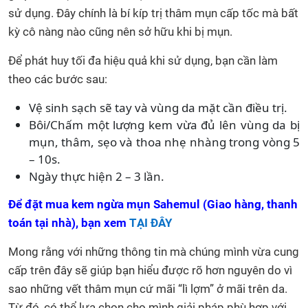
sử dụng. Đây chính là bí kíp trị thâm mụn cấp tốc mà bất
kỳ cô nàng nào cũng nên sở hữu khi bị mụn.
Để phát huy tối đa hiệu quả khi sử dụng, bạn cần làm
theo các bước sau:
Vệ sinh sạch sẽ tay và vùng da mặt cần điều trị.
Bôi/Chấm một lượng kem vừa đủ lên vùng da bị
mụn, thâm, sẹo và thoa nhẹ nhàng trong vòng 5
– 10s.
Ngày thực hiện 2 – 3 lần.
Để đặt mua kem ngừa mụn Sahemul (Giao hàng, thanh
toán tại nhà), bạn xem
TẠI ĐÂY
Mong rằng với những thông tin mà chúng mình vừa cung
cấp trên đây sẽ giúp bạn hiểu được rõ hơn nguyên do vì
sao những vết thâm mụn cứ mãi “lì lợm” ở mãi trên da.
Từ đó, có thể lựa chọn cho mình giải pháp phù hợp với