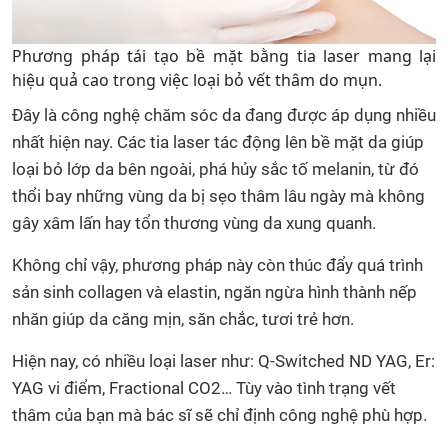
Phương pháp tái tạo bề mặt bằng tia laser mang lại
hiệu quả cao trong việc loại bỏ vết thâm do mụn.
Đây là công nghệ chăm sóc da đang được áp dụng nhiều
nhất hiện nay. Các tia laser tác động lên bề mặt da giúp
loại bỏ lớp da bên ngoài, phá hủy sắc tố melanin, từ đó
thổi bay những vùng da bị sẹo thâm lâu ngày mà không
gây xâm lấn hay tổn thương vùng da xung quanh.
Không chỉ vậy, phương pháp này còn thúc đẩy quá trình
sản sinh collagen và elastin, ngăn ngừa hình thành nếp
nhăn giúp da căng mịn, săn chắc, tươi trẻ hơn.
Hiện nay, có nhiều loại laser như: Q-Switched ND YAG, Er:
YAG vi điểm, Fractional CO2… Tùy vào tình trạng vết
thâm của bạn mà bác sĩ sẽ chỉ định công nghệ phù hợp.