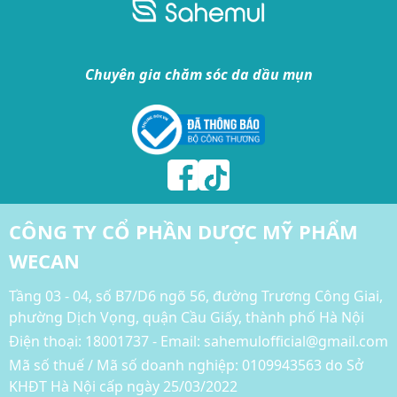
Chuyên gia chăm sóc da dầu mụn
CÔNG TY CỔ PHẦN DƯỢC MỸ PHẨM
WECAN
Tầng 03 - 04, số B7/D6 ngõ 56, đường Trương Công Giai,
phường Dịch Vọng, quận Cầu Giấy, thành phố Hà Nội
Điện thoại:
18001737 - Email: sahemulofficial@gmail.com
Mã số thuế / Mã số doanh nghiệp: 0109943563 do Sở
KHĐT Hà Nội cấp ngày 25/03/2022