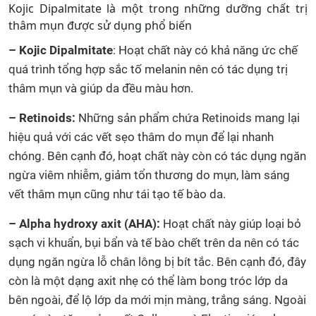
Kojic Dipalmitate là một trong những dưỡng chất trị
thâm mụn được sử dụng phổ biến
–
Kojic Dipalmitate
: Hoạt chất này có khả năng ức chế
quá trình tổng hợp sắc tố melanin nên có tác dụng trị
thâm mụn và giúp da đều màu hơn.
– Retinoids:
Những sản phẩm chứa Retinoids mang lại
hiệu quả với các vết sẹo thâm do mụn để lại nhanh
chóng. Bên cạnh đó, hoạt chất này còn có tác dụng ngăn
ngừa viêm nhiễm, giảm tổn thương do mụn, làm sáng
vết thâm mụn cũng như tái tạo tế bào da.
– Alpha hydroxy axit (AHA):
Hoạt chất này giúp loại bỏ
sạch vi khuẩn, bụi bẩn và tế bào chết trên da nên có tác
dụng ngăn ngừa lỗ chân lông bị bít tắc. Bên cạnh đó, đây
còn là một dạng axit nhẹ có thể làm bong tróc lớp da
bên ngoài, để lộ lớp da mới mịn màng, trắng sáng. Ngoài