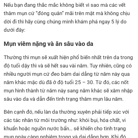
Nếu bạn đang thắc mắc không biết vì sao mà các vết
thâm mụn cứ “đóng quân” mãi trên mặt mà không chịu
dời đi thì hãy cùng chúng mình khám phá ngay 5 lý do
dưới đây:
Mụn viêm nặng và ăn sâu vào da
Thường thì mụn sẽ xuất hiện phổ biến nhất trên da trong
độ tuổi dậy thì và sẽ hết sau vài năm. Tuy nhiên, cũng có
nhiều người mụn cứ đeo bám dai dẳng từ năm này qua
năm khác mặc dù đã ở độ tuổi 25 – 30. Từ đó, các nốt
mụn hình thành từ năm này sang năm khác sẽ xâm nhập
sâu vào da và dẫn đến tình trạng thâm mụn lâu năm.
Bên cạnh đó, nếu làn da thường xuyên phải tiếp xúc với
các tác nhân từ môi trường như: khói bụi, hóa chất, vi
khuẩn hoặc nguồn nước bẩn… sẽ khiến cho tình trạng
mụn ngày càng nghiêm trọng và dai dẳng hơn. Khi đó,