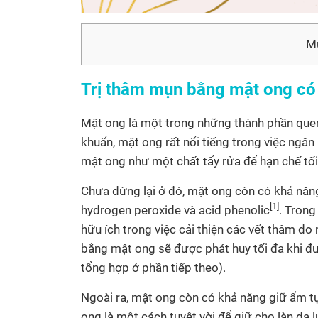
Mụ
Trị thâm mụn bằng mật ong có
Mật ong là một trong những thành phần quen 
khuẩn, mật ong rất nổi tiếng trong việc ngă
mật ong như một chất tẩy rửa để hạn chế tố
Chưa dừng lại ở đó, mật ong còn có khả năng
[1]
hydrogen peroxide và acid phenolic
. Trong
hữu ích trong việc cải thiện các vết thâm d
bằng mật ong sẽ được phát huy tối đa khi đ
tổng hợp ở phần tiếp theo).
Ngoài ra, mật ong còn có khả năng giữ ẩm tự
ong là một cách tuyệt vời để giữ cho làn da