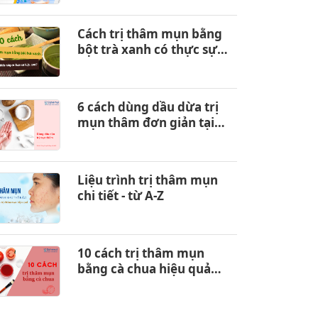
Cách trị thâm mụn bằng
bột trà xanh có thực sự
hiệu quả?
6 cách dùng dầu dừa trị
mụn thâm đơn giản tại
nhà
Liệu trình trị thâm mụn
chi tiết - từ A-Z
10 cách trị thâm mụn
bằng cà chua hiệu quả
bất ngờ