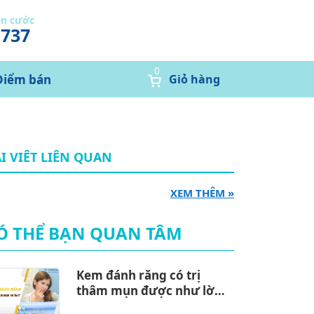
ễn cước
1737
0
Điểm bán
Giỏ hàng
I VIÊT LIÊN QUAN
XEM THÊM »
Ó THỂ BẠN QUAN TÂM
Kem đánh răng có trị
thâm mụn được như lời
đồn?