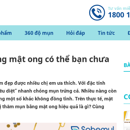
Tư vấn mi
1800 
phẩm
360 độ mụn
Hỏi đáp
Tin tức
ng mật ong có thể bạn chưa
BÀ
m đẹp được nhiều chị em ưa thích. Với đặc tính
iêu diệt” nhanh chóng mụn trứng cá. Nhiều nàng còn
C
ng một số khác không đồng tình. Trên thực tế, mật
rị thâm mụn bằng mật ong hiệu quả là gì? Cùng