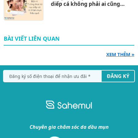
diếp cá không phải ai cũng
biết
BÀI VIẾT LIÊN QUAN
XEM THÊM »
ĐĂNG KÝ
Chuyên gia chăm sóc da dầu mụn