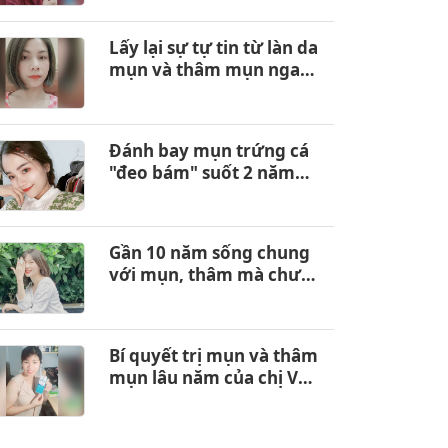
Lấy lại sự tự tin từ làn da
mụn và thâm mụn ngay
tại nhà
Đánh bay mụn trứng cá
"đeo bám" suốt 2 năm
trong chưa đầy 2 tháng
Gần 10 năm sống chung
với mụn, thâm mà chưa
đầy 3 tháng đã nhẵn nhụi
Bí quyết trị mụn và thâm
mụn lâu năm của chị Vũ
Thị Xuân 36 tuổi ở Hà Nội