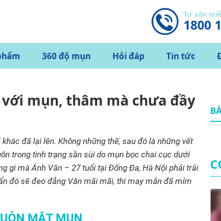
Tư vấn mi
1800 
phẩm
360 độ mụn
Hỏi đáp
Tin tức
 với mụn, thâm mà chưa đầy
BÀ
i khác đã lại lên. Không những thế, sau đó là những vết
ôn trong tình trạng sần sùi do mụn bọc chai cục dưới
C
ng gì mà Ánh Vân – 27 tuổi tại Đống Đa, Hà Nội phải trải
uẩn đó sẽ đeo đẳng Vân mãi mãi, thì may mắn đã mỉm
HUÔN MẶT MỤN