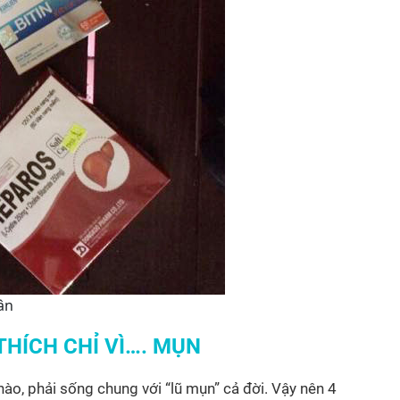
ân
THÍCH CHỈ VÌ…. MỤN
ào, phải sống chung với “lũ mụn” cả đời. Vậy nên 4