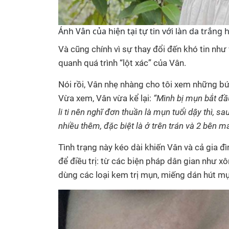
Ánh Vân của hiện tại tự tin với làn da trắn
Và cũng chính vì sự thay đổi đến khó tin như 
quanh quá trình “lột xác” của Vân.
Nói rồi, Vân nhẹ nhàng cho tôi xem những bứ
Vừa xem, Vân vừa kể lại:
“Mình bị mụn bắt đầ
li ti nên nghĩ đơn thuần là mụn tuổi dậy thì, sa
nhiều thêm, đặc biệt là ở trên trán và 2 bên m
Tình trạng này kéo dài khiến Vân và cả gia đ
để điều trị: từ các biện pháp dân gian như xô
dùng các loại kem trị mụn, miếng dán hút m