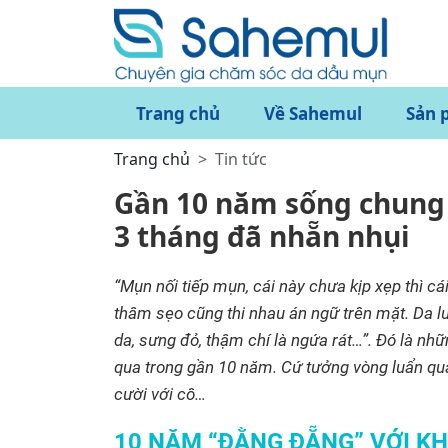
Trang chủ
Về Sahemul
Sản 
Trang chủ
Tin tức
Gần 10 năm sống chung
3 tháng đã nhẵn nhụi
“Mụn nối tiếp mụn, cái này chưa kịp xẹp thì cá
thâm sẹo cũng thi nhau án ngữ trên mặt. Da lu
da, sưng đỏ, thậm chí là ngứa rát…”. Đó là nhữ
qua trong gần 10 năm. Cứ tưởng vòng luẩn q
cười với cô…
10 NĂM “ĐẰNG ĐẴNG” VỚI K