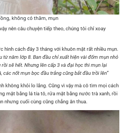
g hồng, không có thâm, mụn
vậy nên câu chuyện tiếp theo, chúng tôi chỉ xoay
c hình cách đây 3 tháng với khuôn mặt rất nhiều mụn.
u từ năm lớp 8. Ban đầu chỉ xuất hiện vài đốm mụn nhỏ
u rồi sẽ hết. Nhưng lên cấp 3 và đại học thì mụn lại
á, các nốt mụn bọc đầu trắng cũng bắt đầu trồi lên”
ình không khỏi lo lắng. Cũng vì vậy mà cô tìm mọi cách
ng mặt bằng lá tía tô, rửa mặt bằng nước trà xanh, rồi
ụn nhưng cuối cùng cũng chẳng ăn thua.