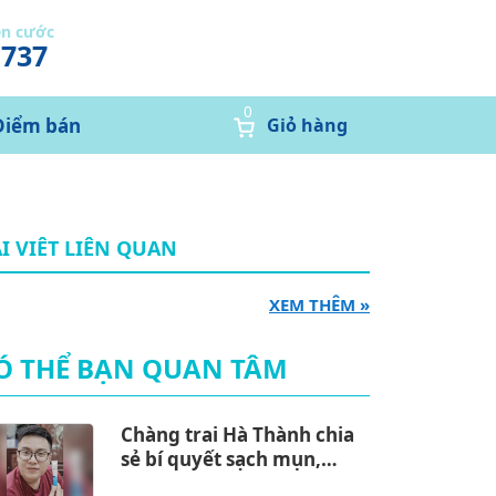
ễn cước
1737
0
Điểm bán
Giỏ hàng
I VIÊT LIÊN QUAN
XEM THÊM »
Ó THỂ BẠN QUAN TÂM
Chàng trai Hà Thành chia
sẻ bí quyết sạch mụn,
dứt điểm thâm sau mụn