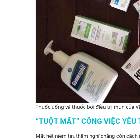
Thuốc uống và thuốc bôi điều trị mụn của V
“TUỘT MẤT” CÔNG VIỆC YÊU 
Mất hết niềm tin, thầm nghĩ chẳng còn cách n