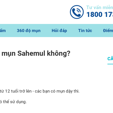
Tư vấn miễ
1800 17
hẩm
360 độ mụn
Hỏi đáp
Tin tức
Điểm
m mụn Sahemul không?
CÂ
12 tuổi trở lên - các bạn có mụn dậy thì.
có thể sử dụng.