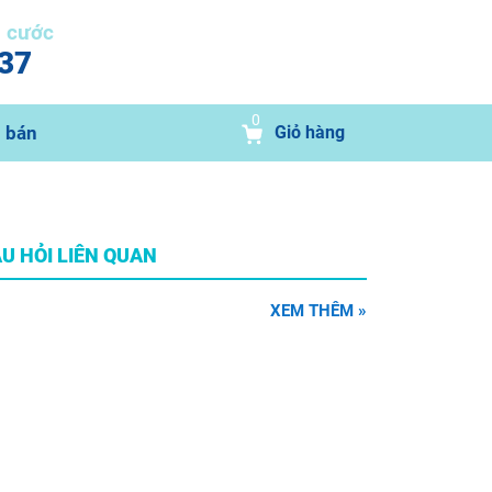
n cước
37
0
 bán
Giỏ hàng
U HỎI LIÊN QUAN
XEM THÊM »