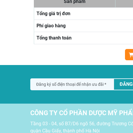
Sản phẩm
Tổng giá trị đơn
Phí giao hàng
Tổng thanh toán
ĐĂNG
CÔNG TY CỔ PHẦN DƯỢC MỸ PH
Tầng 03 - 04, số B7/D6 ngõ 56, đường Trương Cô
quận Cầu Giấy, thành phố Hà Nội