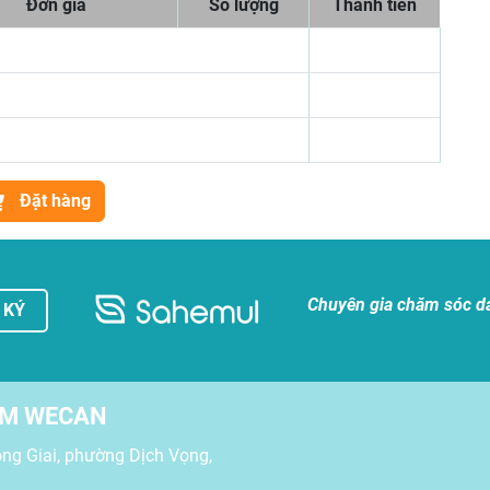
Đơn giá
Số lượng
Thành tiền
Đặt hàng
Chuyên gia chăm sóc d
 KÝ
ẨM WECAN
ng Giai, phường Dịch Vọng,