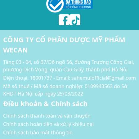
CÔNG TY CỔ PHẦN DƯỢC MỸ PHẨM
WECAN
Tầng 03 - 04, số B7/D6 ngõ 56, đường Trương Công Giai,
phường Dịch Vọng, quận Cầu Giấy, thành phố Hà Nội
Điện thoại:
18001737 - Email: sahemulofficial@gmail.com
Mã số thuế / Mã số doanh nghiệp: 0109943563 do Sở
KHĐT Hà Nội cấp ngày 25/03/2022
Điều khoản & Chính sách
Chính sách thanh toán và vận chuyển
Chính sách hoàn tiền và xử lý khiếu nại
Chính sách bảo mật thông tin