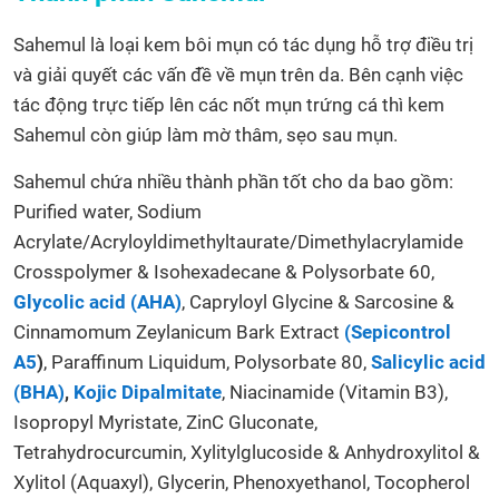
Sahemul là loại kem bôi mụn có tác dụng hỗ trợ điều trị
và giải quyết các vấn đề về mụn trên da. Bên cạnh việc
tác động trực tiếp lên các nốt mụn trứng cá thì kem
Sahemul còn giúp làm mờ thâm, sẹo sau mụn.
Sahemul chứa nhiều thành phần tốt cho da bao gồm:
Purified water, Sodium
Acrylate/Acryloyldimethyltaurate/Dimethylacrylamide
Crosspolymer & Isohexadecane & Polysorbate 60,
Glycolic acid (AHA)
, Capryloyl Glycine & Sarcosine &
Cinnamomum Zeylanicum Bark Extract
(Sepicontrol
A5
)
, Paraffinum Liquidum, Polysorbate 80,
Salicylic acid
(BHA)
,
Kojic Dipalmitate
, Niacinamide (Vitamin B3),
Isopropyl Myristate, ZinC Gluconate,
Tetrahydrocurcumin, Xylitylglucoside & Anhydroxylitol &
Xylitol (Aquaxyl), Glycerin, Phenoxyethanol, Tocopherol