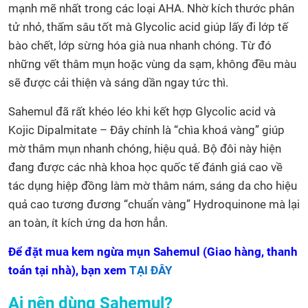
mạnh mẽ nhất trong các loại AHA. Nhờ kích thước phân
tử nhỏ, thấm sâu tốt mà Glycolic acid giúp lấy đi lớp tế
bào chết, lớp sừng hóa già nua nhanh chóng. Từ đó
những vết thâm mụn hoặc vùng da sạm, không đều màu
sẽ được cải thiện và sáng dần ngay tức thì.
Sahemul đã rất khéo léo khi kết hợp Glycolic acid và
Kojic Dipalmitate – Đây chính là “chìa khoá vàng” giúp
mờ thâm mụn nhanh chóng, hiệu quả. Bộ đôi này hiện
đang được các nhà khoa học quốc tế đánh giá cao về
tác dụng hiệp đồng làm mờ thâm nám, sáng da cho hiệu
quả cao tương đương “chuẩn vàng” Hydroquinone mà lại
an toàn, ít kích ứng da hơn hẳn.
Để đặt mua kem ngừa mụn Sahemul (Giao hàng, thanh
toán tại nhà), bạn xem
TẠI ĐÂY
Ai nên dùng Sahemul?