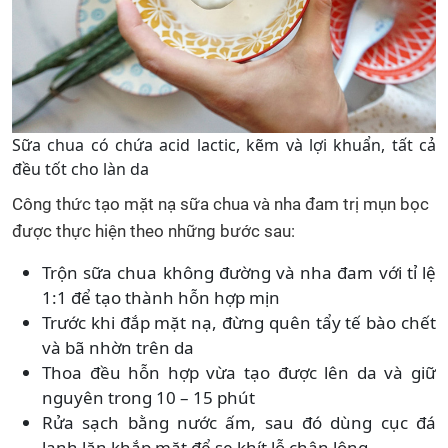
Sữa chua có chứa acid lactic, kẽm và lợi khuẩn, tất cả
đều tốt cho làn da
Công thức tạo mặt nạ sữa chua và nha đam trị mụn bọc
được thực hiện theo những bước sau:
Trộn sữa chua không đường và nha đam với tỉ lệ
1:1 để tạo thành hỗn hợp mịn
Trước khi đắp mặt nạ, đừng quên tẩy tế bào chết
và bã nhờn trên da
Thoa đều hỗn hợp vừa tạo được lên da và giữ
nguyên trong 10 – 15 phút
Rửa sạch bằng nước ấm, sau đó dùng cục đá
lạnh lăn khắp mặt để se khít lỗ chân lông