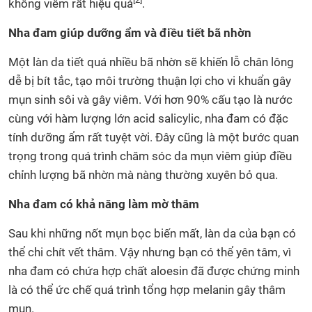
không viêm rất hiệu quả
.
Nha đam giúp dưỡng ẩm và điều tiết bã nhờn
Một làn da tiết quá nhiều bã nhờn sẽ khiến lỗ chân lông
dễ bị bít tắc, tạo môi trường thuận lợi cho vi khuẩn gây
mụn sinh sôi và gây viêm. Với hơn 90% cấu tạo là nước
cùng với hàm lượng lớn acid salicylic, nha đam có đặc
tính dưỡng ẩm rất tuyệt vời. Đây cũng là một bước quan
trọng trong quá trình chăm sóc da mụn viêm giúp điều
chỉnh lượng bã nhờn mà nàng thường xuyên bỏ qua.
Nha đam có khả năng làm mờ thâm
Sau khi những nốt mụn bọc biến mất, làn da của bạn có
thể chi chít vết thâm. Vậy nhưng bạn có thể yên tâm, vì
nha đam có chứa hợp chất aloesin đã được chứng minh
là có thể ức chế quá trình tổng hợp melanin gây thâm
mụn.