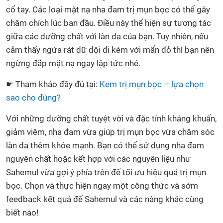
cổ tay. Các loại mặt nạ nha đam trị mụn bọc có thể gây
châm chích lúc ban đầu. Điều này thể hiện sự tương tác
giữa các dưỡng chất với làn da của bạn. Tuy nhiên, nếu
cảm thấy ngứa rát dữ dội đi kèm với mẩn đỏ thì bạn nên
ngừng đắp mặt nạ ngay lập tức nhé.
☛ Tham khảo đầy đủ tại:
Kem trị mụn bọc – lựa chọn
sao cho đúng?
Với những dưỡng chất tuyệt vời và đặc tính kháng khuẩn,
giảm viêm, nha đam vừa giúp trị mụn bọc vừa chăm sóc
làn da thêm khỏe mạnh. Bạn có thể sử dụng nha đam
nguyên chất hoặc kết hợp với các nguyên liệu như
Sahemul vừa gợi ý phía trên để tối ưu hiệu quả trị mụn
bọc. Chọn và thực hiện ngay một công thức và sớm
feedback kết quả để Sahemul và các nàng khác cùng
biết nào!