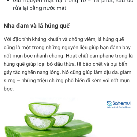
Giữ nguyên mặt nạ trong 10 – 15 phút, sau đó
rửa lại bằng nước mát
Nha đam và lá húng quế
Với đặc tính kháng khuẩn và chống viêm, lá húng quế
cũng là một trong những nguyên liệu giúp bạn đánh bay
nốt mụn bọc nhanh chóng. Hoạt chất camphene trong lá
húng quế giúp loại bỏ dầu thừa, tế bào chết và bụi bẩn
gây tắc nghẽn nang lông. Nó cũng giúp làm dịu da, giảm
sưng – những triệu chứng phổ biến đi kèm với nốt mụn
bọc.