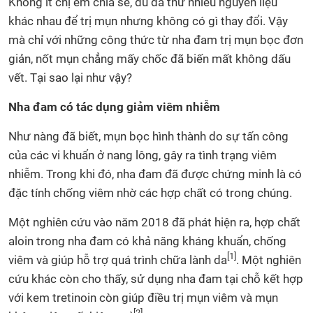
Không ít chị em chia sẻ, dù đã thử nhiều nguyên liệu
khác nhau để trị mụn nhưng không có gì thay đổi. Vậy
mà chỉ với những công thức từ nha đam trị mụn bọc đơn
giản, nốt mụn chẳng mấy chốc đã biến mất không dấu
vết. Tại sao lại như vậy?
Nha đam có tác dụng giảm viêm nhiễm
Như nàng đã biết, mụn bọc hình thành do sự tấn công
của các vi khuẩn ở nang lông, gây ra tình trạng viêm
nhiễm. Trong khi đó, nha đam đã được chứng minh là có
đặc tính chống viêm nhờ các hợp chất có trong chúng.
Một nghiên cứu vào năm 2018 đã phát hiện ra, hợp chất
aloin trong nha đam có khả năng kháng khuẩn, chống
[1]
viêm và giúp hỗ trợ quá trình chữa lành da
. Một nghiên
cứu khác còn cho thấy, sử dụng nha đam tại chỗ kết hợp
với kem tretinoin còn giúp điều trị mụn viêm và mụn
[2]