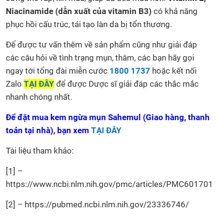
Niacinamide (dẫn xuất của vitamin B3)
có khả năng
phục hồi cấu trúc, tái tạo làn da bị tổn thương.
Để được tư vấn thêm về sản phẩm cũng như giải đáp
các câu hỏi về tình trạng mụn, thâm, các bạn hãy gọi
ngay tới tổng đài miễn cước
1800 1737
hoặc kết nối
Zalo
TẠI ĐÂY
để được Dược sĩ giải đáp các thắc mắc
nhanh chóng nhất.
Để đặt mua kem ngừa mụn Sahemul (Giao hàng, thanh
toán tại nhà), bạn xem
TẠI ĐÂY
Tài liệu tham khảo:
[1] –
https://www.ncbi.nlm.nih.gov/pmc/articles/PMC601701
[2] – https://pubmed.ncbi.nlm.nih.gov/23336746/