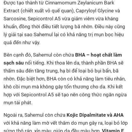
Được tạo thành từ Cinnamomum Zeylanicum Bark
Extract (chiết xuất vỏ quế quan), Capryloyl Glycine và
Sarcosine, Sepicontrol A5 vừa giảm viêm vừa kháng
khuẩn, đồng thời điều tiết lượng bã nhờn. Điều này cũng
lý giải tại sao Sahemul lại có khả năng trị mụn bọc hiệu
quả đến như vậy.
Bên cạnh đó, Sahemul còn chứa
BHA – hoạt chất làm
sạch sâu
nổi tiếng. Khi thoa lên da, thành phần BHA sẽ
thấm sâu đến tầng trung, hạ bì để loại bỏ bụi bẩn, bã
nhờn. Đặc biệt hơn, BHA còn có khả năng làm tiêu nhân,
khô cồi mụn mà không gây tổn thương cho da. Khi kết
hợp với Sepicontrol A5 sẽ tạo nên công thức ngăn ngừa
mụn tái phát.
Ngoài ra, Sahemul còn chứa
Kojic Dipalmitate và AHA
với khả năng làm mờ vết thâm do mụn gây ra, loại bỏ lớp
sừng thô ráp, xỉn màu, giúp da đều màu hơn.
Vitamin E,