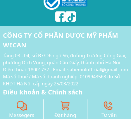
CÔNG TY CỔ PHẦN DƯỢC MỸ PHẨM
WECAN
Tầng 03 - 04, số B7/D6 ngõ 56, đường Trương Công Giai,
phường Dịch Vọng, quận Cầu Giấy, thành phố Hà Nội
Điện thoại:
18001737 - Email: sahemulofficial@gmail.com
Mã số thuế / Mã số doanh nghiệp: 0109943563 do Sở
KHĐT Hà Nội cấp ngày 25/03/2022
Điều khoản & Chính sách
Chính sách thanh toán và vận chuyển
Chính sách hoàn tiền và xử lý khiếu nại
Tư vấn
Messegers
Đặt hàng
Chính sách bảo mật thông tin
Phương thức thanh toán