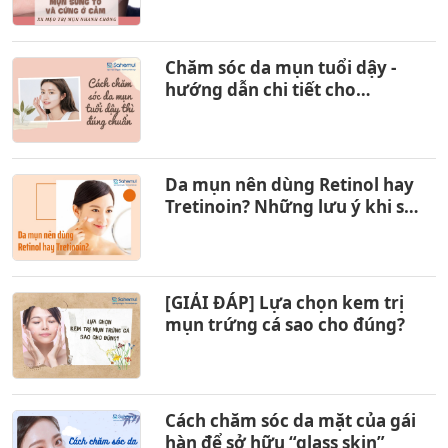
Chăm sóc da mụn tuổi dậy -
hướng dẫn chi tiết cho
teenage
Da mụn nên dùng Retinol hay
Tretinoin? Những lưu ý khi sử
dụng
[GIẢI ĐÁP] Lựa chọn kem trị
mụn trứng cá sao cho đúng?
Cách chăm sóc da mặt của gái
hàn để sở hữu “glass skin”