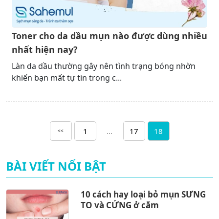
Toner cho da dầu mụn nào được dùng nhiều
nhất hiện nay?
Làn da dầu thường gây nên tình trạng bóng nhờn
khiến bạn mất tự tin trong c...
1
...
17
18
<<
BÀI VIẾT NỔI BẬT
10 cách hay loại bỏ mụn SƯNG
TO và CỨNG ở cằm