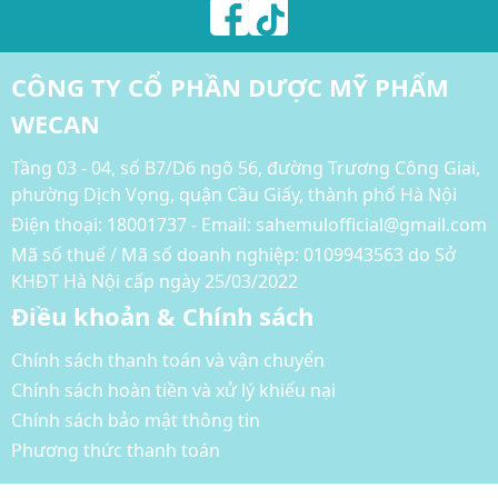
CÔNG TY CỔ PHẦN DƯỢC MỸ PHẨM
WECAN
Tầng 03 - 04, số B7/D6 ngõ 56, đường Trương Công Giai,
phường Dịch Vọng, quận Cầu Giấy, thành phố Hà Nội
Điện thoại:
18001737 - Email: sahemulofficial@gmail.com
Mã số thuế / Mã số doanh nghiệp: 0109943563 do Sở
KHĐT Hà Nội cấp ngày 25/03/2022
Điều khoản & Chính sách
Chính sách thanh toán và vận chuyển
Chính sách hoàn tiền và xử lý khiếu nại
Chính sách bảo mật thông tin
Phương thức thanh toán