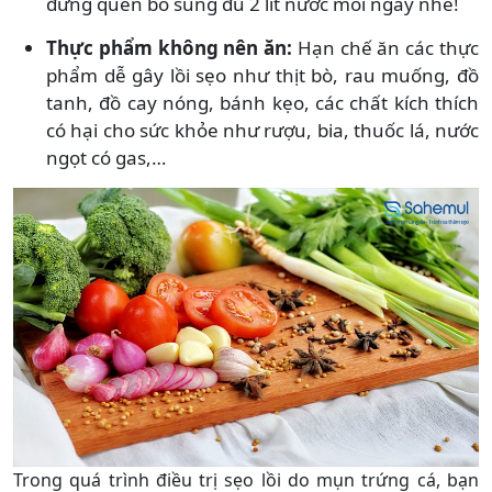
đừng quên bổ sung đủ 2 lít nước mỗi ngày nhé!
Thực phẩm không nên ăn:
Hạn chế ăn các thực
phẩm dễ gây lồi sẹo như thịt bò, rau muống, đồ
tanh, đồ cay nóng, bánh kẹo, các chất kích thích
có hại cho sức khỏe như rượu, bia, thuốc lá, nước
ngọt có gas,…
Trong quá trình điều trị sẹo lồi do mụn trứng cá, bạn