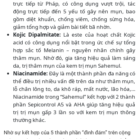
trực tiếp từ Pháp, có công dụng vượt trội, tác
động trực tiếp đến 5 yếu tố gây nên mụn, bao
gồm diệt khuẩn, chống viêm, chống sừng hóa,
giảm tổng hợp và giảm bài tiết bã nhờn.
Kojic Dipalmitate:
Là este của hoạt chất Kojic
acid có công dụng nổi bật trong ức chế sự tổng
hợp sắc tố Melanin – nguyên nhân chính gây
thâm mụn. Nhờ đó, gia tăng hiệu quả làm sáng
da, trị thâm mụn của kem trị mụn Sahemul.
Niacinamide:
Đây là một thành phần đa năng có
thể điều trị nhiều vấn đề trên da như thâm mụn,
lỗ chân lông to, da khô ráp, mất nước, lão hóa,…
Niacinamide trong “Sahemul” kết hợp với 2 thành
phần Sepicontrol A5 và AHA giúp tăng hiệu quả
trị trị mụn gấp 3 lần so với kem trị mụn thông
thường khác.
Nhờ sự kết hợp của 5 thành phần “đình đám” trên cộng