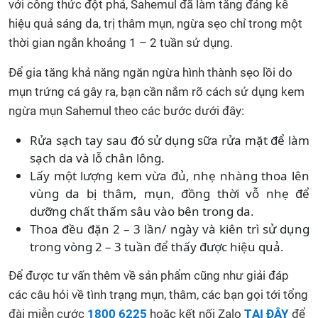
với công thức đột phá, Sahemul đã làm tăng đáng kể
hiệu quả sáng da, trị thâm mụn, ngừa sẹo chỉ trong một
thời gian ngắn khoảng 1 – 2 tuần sử dụng.
Để gia tăng khả năng ngăn ngừa hình thành sẹo lồi do
mụn trứng cá gây ra, bạn cần nắm rõ cách sử dụng kem
ngừa mụn Sahemul theo các bước dưới đây:
Rửa sạch tay sau đó sử dụng sữa rửa mặt để làm
sạch da và lỗ chân lông.
Lấy một lượng kem vừa đủ, nhẹ nhàng thoa lên
vùng da bị thâm, mụn, đồng thời vỗ nhẹ để
dưỡng chất thấm sâu vào bên trong da.
Thoa đều đặn 2 – 3 lần/ ngày và kiên trì sử dụng
trong vòng 2 – 3 tuần để thấy được hiệu quả.
Để được tư vấn thêm về sản phẩm cũng như giải đáp
các câu hỏi về tình trạng mụn, thâm, các bạn gọi tới tổng
đài miễn cước
1800 6225
hoặc kết nối Zalo
TẠI ĐÂY
để