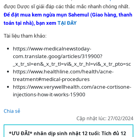
được Dược sĩ giải đáp các thắc mắc nhanh chóng nhất.
Để đặt mua kem ngừa mụn Sahemul (Giao hàng, thanh
toán tại nhà), bạn xem
TẠI ĐÂY
Tài liệu tham khảo:
https://www-medicalnewstoday-
com.translate.goog/articles/319900?
_x_tr_sl=en&_x_tr_tl=vi&_x_tr_hl=vi&_x_tr_pto=sc
https://www.healthline.com/health/acne-
treatment#medical-procedures
https://www.verywellhealth.com/acne-cortisone-
injections-how-it-works-15900
Chia sẻ
Cập nhật lúc: 27/02/2024
*ƯU ĐÃI* nhân dịp sinh nhật 12 tuổi: Tích đủ 12