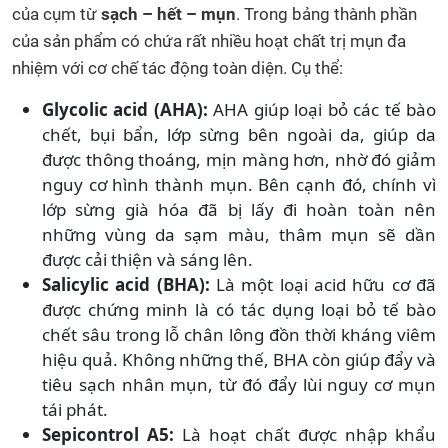
của cụm từ
sạch – hết – mụn
. Trong bảng thành phần
của sản phẩm có chứa rất nhiều hoạt chất trị mụn đa
nhiệm với cơ chế tác động toàn diện. Cụ thể:
Glycolic acid (AHA):
AHA giúp loại bỏ các tế bào
chết, bụi bẩn, lớp sừng bên ngoài da, giúp da
được thông thoáng, mịn màng hơn, nhờ đó giảm
nguy cơ hình thành mụn. Bên cạnh đó, chính vì
lớp sừng già hóa đã bị lấy đi hoàn toàn nên
những vùng da sạm màu, thâm mụn sẽ dần
được cải thiện và sáng lên.
Salicylic acid (BHA):
Là một loại acid hữu cơ đã
được chứng minh là có tác dụng loại bỏ tế bào
chết sâu trong lỗ chân lông đồn thời kháng viêm
hiệu quả. Không những thế, BHA còn giúp đẩy và
tiêu sạch nhân mụn, từ đó đẩy lùi nguy cơ mụn
tái phát.
Sepicontrol A5:
Là hoạt chất được nhập khẩu