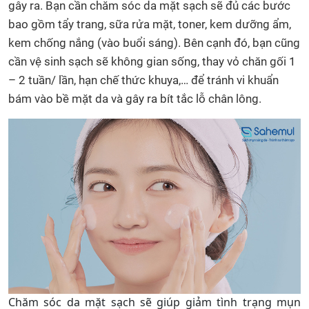
gây ra. Bạn cần chăm sóc da mặt sạch sẽ đủ các bước
bao gồm tẩy trang, sữa rửa mặt, toner, kem dưỡng ẩm,
kem chống nắng (vào buổi sáng). Bên cạnh đó, bạn cũng
cần vệ sinh sạch sẽ không gian sống, thay vỏ chăn gối 1
– 2 tuần/ lần, hạn chế thức khuya,… để tránh vi khuẩn
bám vào bề mặt da và gây ra bít tắc lỗ chân lông.
Chăm sóc da mặt sạch sẽ giúp giảm tình trạng mụn