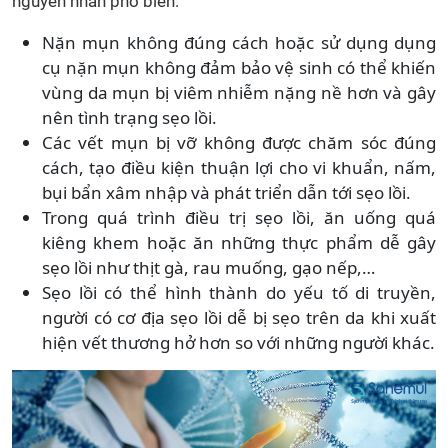
nguyên nhân phổ biến:
Nặn mụn không đúng cách hoặc sử dụng dụng
cụ nặn mụn không đảm bảo vệ sinh có thể khiến
vùng da mụn bị viêm nhiễm nặng nề hơn và gây
nên tình trạng sẹo lồi.
Các vết mụn bị vỡ không được chăm sóc đúng
cách, tạo điều kiện thuận lợi cho vi khuẩn, nấm,
bụi bẩn xâm nhập và phát triển dẫn tới sẹo lồi.
Trong quá trình điều trị sẹo lồi, ăn uống quá
kiêng khem hoặc ăn những thực phẩm dễ gây
sẹo lồi như thịt gà, rau muống, gạo nếp,…
Sẹo lồi có thể hình thành do yếu tố di truyền,
người có cơ địa sẹo lồi dễ bị sẹo trên da khi xuất
hiện vết thương hở hơn so với những người khác.