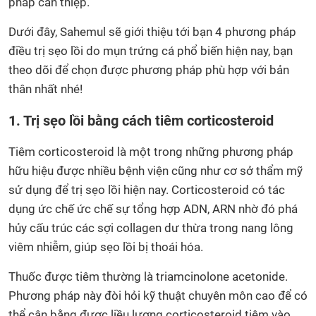
pháp can thiệp.
Dưới đây, Sahemul sẽ giới thiệu tới bạn 4 phương pháp
điều trị sẹo lồi do mụn trứng cá phổ biến hiện nay, bạn
theo dõi để chọn được phương pháp phù hợp với bản
thân nhất nhé!
1. Trị sẹo lồi bằng cách tiêm corticosteroid
Tiêm corticosteroid là một trong những phương pháp
hữu hiệu được nhiều bệnh viện cũng như cơ sở thẩm mỹ
sử dụng để trị sẹo lồi hiện nay. Corticosteroid có tác
dụng ức chế ức chế sự tổng hợp ADN, ARN nhờ đó phá
hủy cấu trúc các sợi collagen dư thừa trong nang lông
viêm nhiễm, giúp sẹo lồi bị thoái hóa.
Thuốc được tiêm thường là triamcinolone acetonide.
Phương pháp này đòi hỏi kỹ thuật chuyên môn cao để có
thể cân bằng được liều lượng corticosteroid tiêm vào