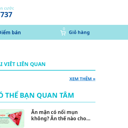
ễn cước
1737
0
Điểm bán
Giỏ hàng
I VIÊT LIÊN QUAN
XEM THÊM »
Ó THỂ BẠN QUAN TÂM
Ăn mận có nổi mụn
không? Ăn thế nào cho
đúng cách?