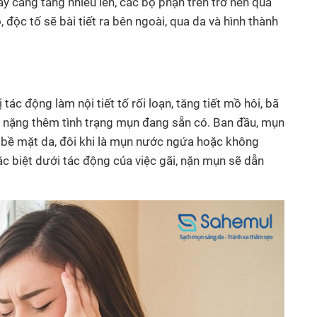
ày càng tăng nhiều lên, các bộ phận trên trở nên quá
 độc tố sẽ bài tiết ra bên ngoài, qua da và hình thành
 tác động làm nội tiết tố rối loạn, tăng tiết mồ hôi, bã
m nặng thêm tình trạng mụn đang sẵn có. Ban đầu, mụn
ên bề mặt da, đôi khi là mụn nước ngứa hoặc không
ặc biệt dưới tác động của việc gãi, nặn mụn sẽ dẫn