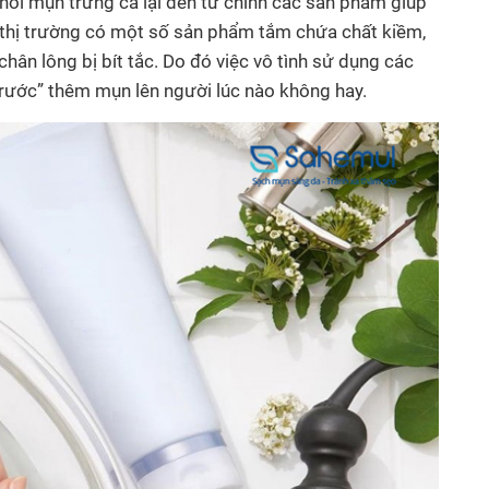
nổi mụn trứng cá lại đến từ chính các sản phẩm giúp
n thị trường có một số sản phẩm tắm chứa chất kiềm,
ân lông bị bít tắc. Do đó việc vô tình sử dụng các
rước” thêm mụn lên người lúc nào không hay.