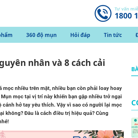
Tư vấn mi
1800 
phẩm
360 độ mụn
Hỏi đáp
Tin tức
nguyên nhân và 8 cách cải
BÀ
á mọc nhiều trên mặt, nhiều bạn còn phải loay hoay
. Mụn mọc tại vị trí này khiến bạn gặp nhiều trở ngại
C
 cánh hở tay yêu thích. Vậy vì sao có người lại mọc
ại không? Đâu là cách điều trị hiệu quả? Cùng
nhé!