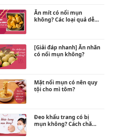
Ăn mít có nổi mụn
không? Các loại quả dễ
gây nổi mụn
[Giải đáp nhanh] Ăn nhãn
có nổi mụn không?
Mặt nổi mụn có nên quy
tội cho mì tôm?
Đeo khẩu trang có bị
mụn không? Cách chăm
sóc da hiệu quả