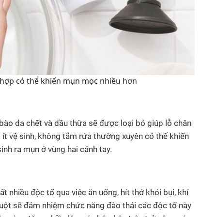
hợp có thể khiến mụn mọc nhiều hơn
 bào da chết và dầu thừa sẽ được loại bỏ giúp lỗ chân
c ít vệ sinh, không tắm rửa thường xuyên có thể khiến
sinh ra mụn ở vùng hai cánh tay.
t nhiều độc tố qua việc ăn uống, hít thở khói bụi, khí
ruột sẽ đảm nhiệm chức năng đào thải các độc tố này