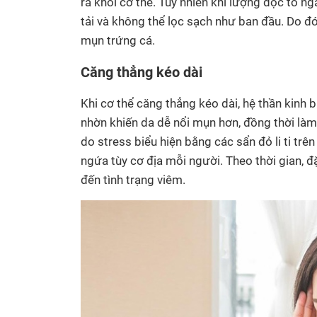
ra khỏi cơ thể. Tuy nhiên khi lượng độc tố ng
tải và không thể lọc sạch như ban đầu. Do đó,
mụn trứng cá.
Căng thẳng kéo dài
Khi cơ thể căng thẳng kéo dài, hệ thần kinh bị
nhờn khiến da dễ nổi mụn hơn, đồng thời là
do stress biểu hiện bằng các sẩn đỏ li ti tr
ngứa tùy cơ địa mỗi người. Theo thời gian, đ
đến tình trạng viêm.