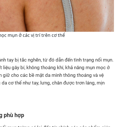
c mụn ở các vị trí trên cơ thể
ánh tay bị tắc nghẽn, từ đó dẫn đến tình trạng nổi mụn.
 liệu gây bí, không thoáng khí, khả năng mụn mọc ở
uôn giữ cho các bề mặt da mình thông thoáng và vệ
da cơ thể như tay, lưng, chân được trơn láng, mịn
g phù hợp