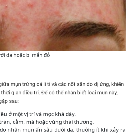
với da hoặc bị mẩn đỏ
iữa mụn trứng cá li ti và các nốt sần do dị ứng, khiến
hời gian điều trị. Để có thể nhận biết loại mụn này,
gặp sau:
iều ở một vị trí và mọc khá dày.
 trán, cằm, má hoặc vùng thái thương.
o nhân mụn ẩn sâu dưới da, thường ít khi xảy ra