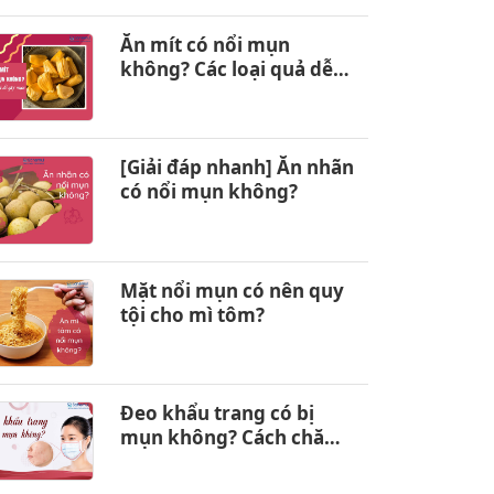
Ăn mít có nổi mụn
không? Các loại quả dễ
gây nổi mụn
[Giải đáp nhanh] Ăn nhãn
có nổi mụn không?
Mặt nổi mụn có nên quy
tội cho mì tôm?
Đeo khẩu trang có bị
mụn không? Cách chăm
sóc da hiệu quả