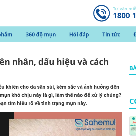
Tư vấn mi
1800 
phẩm
360 độ mụn
Hỏi đáp
Tin tức
yên nhân, dấu hiệu và cách
BÀ
liễu khiến cho da sần sùi, kém sắc và ảnh hưởng đến
 mụn khó chịu này là gì, làm thế nào để xử lý chúng?
C
ạn tìm hiểu rõ về tình trạng mụn này.