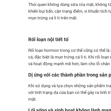
Thói quen không dùng sữa rửa mặt, không tẩy
khiến bụi bẩn, cặn trang điểm, vi khuẩn tích t
mụn trứng cá li ti trên mặt.
Rối loạn nội tiết tố
Rối loạn hormon trong cơ thể cũng có thể l
cá, đặc biệt là mụn trứng cá li ti. Khi rối loạ
và hoạt động mạnh mẽ hơn, làm cho lỗ chân lô
Dị ứng với các thành phần trong sản
Khi sử dụng và lựa chọn những sản phẩm tr
với tình trạng da của bạn có thể gây ra tình t
mặt.
Lối sống và sinh hoạt không lành mạ