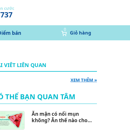
ễn cước
1737
0
Điểm bán
Giỏ hàng
I VIÊT LIÊN QUAN
XEM THÊM »
Ó THỂ BẠN QUAN TÂM
Ăn mận có nổi mụn
không? Ăn thế nào cho
đúng cách?